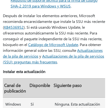
Requisito de soporte técnico para la firma de código
SHA-2 2019 para Windows y WSUS
.
Después de instalar los elementos anteriores, Microsoft
recomienda encarecidamente que instale la SSU más reciente
(
KB4536952
). Si está usando Windows Update, le
ofreceremos automáticamente la SSU más reciente. Para
conseguir el paquete independiente de la SSU más reciente,
búsquelo en el
Catálogo de Microsoft Update
. Para obtener
información general sobre las SSU, consulte
Actualizaciones
de la pila de servicios
y
Actualizaciones de la pila de servicios
(SSU): preguntas más frecuentes
.
Instalar esta actualización
Canal de
Disponible
Siguiente paso
publicación
Windows
Sí
Ninguna. Esta actualización