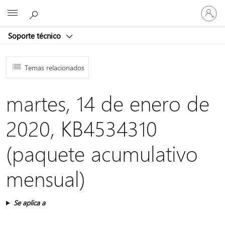
Iniciar
Microsoft
sesión
en
Soporte técnico
tu
cuenta
Temas relacionados
martes, 14 de enero de
2020, KB4534310
(paquete acumulativo
mensual)
Se aplica a