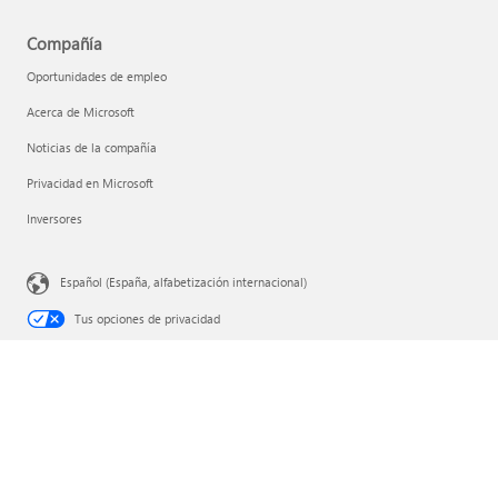
Compañía
Oportunidades de empleo
Acerca de Microsoft
Noticias de la compañía
Privacidad en Microsoft
Inversores
Español (España, alfabetización internacional)
Tus opciones de privacidad
Privacidad de la salud del consumidor
Ponte en contacto con Microsoft
Privacidad
Condiciones de uso
Marcas registradas
Sobre nuestra publicidad
Docs de cumplimiento de la UE
© Microsoft 2026