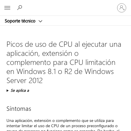
Iniciar
Microsoft
sesión
en
Soporte técnico
tu
cuenta
Picos de uso de CPU al ejecutar una
aplicación, extensión o
complemento para CPU limitación
en Windows 8.1 o R2 de Windows
Server 2012
Se aplica a
Síntomas
Una aplicación, extensión o complemento que se utiliza para
intentar limitar el uso de CPU de un proceso preconfigurado o
grupo de procesos no funciona como se esperaba. De hecho, el