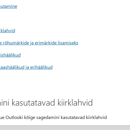
sutamine
rklahvid
e rõhumärkide ja erimärkide lisamiseks
ishäälikud
aashäälikud ja erihäälikud
ni kasutatavad kiirklahvid
 uue Outlooki kõige sagedamini kasutatavad kiirklahvid