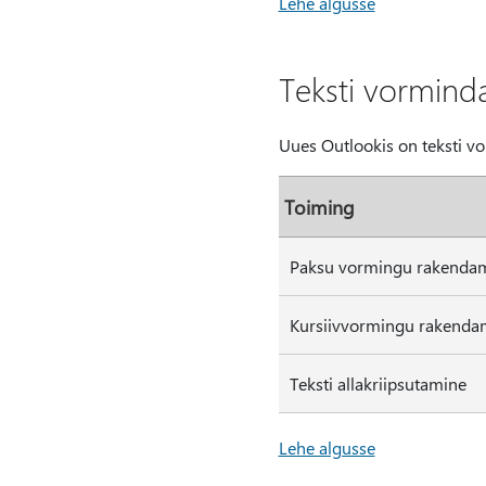
Lehe algusse
Teksti vormin
Uues Outlookis on teksti v
Toiming
Paksu vormingu rakendam
Kursiivvormingu rakenda
Teksti allakriipsutamine
Lehe algusse