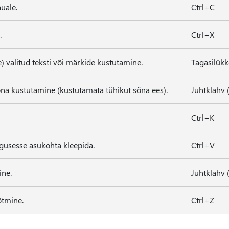
uale.
Ctrl+C
.
Ctrl+X
e) valitud teksti või märkide kustutamine.
Tagasilükk
õna kustutamine (kustutamata tühikut sõna ees).
Juhtklahv 
Ctrl+K
egusesse asukohta kleepida.
Ctrl+V
ne.
Juhtklahv (
õtmine.
Ctrl+Z