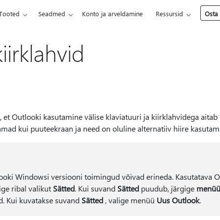
Tooted
Seadmed
Konto ja arveldamine
Ressursid
Osta
iirklahvid
 et Outlooki kasutamine välise klaviatuuri ja kiirklahvidega aitab
samad kui puuteekraan ja need on oluline alternatiiv hiire kasutami
oki Windowsi versiooni toimingud võivad erineda. Kasutatava Ou
ge ribal valikut
Sätted
. Kui suvand
Sätted
puudub, järgige
menüüs
d. Kui kuvatakse suvand
Sätted
, valige menüü
Uus Outlook
.