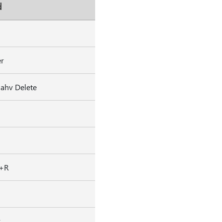
d
er
lahv Delete
t+R
r