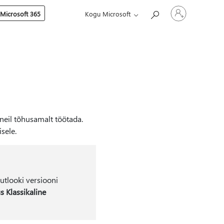
Logige
 Microsoft 365
Kogu Microsoft
sisse
oma
kontole
 neil tõhusamalt töötada.
sele.
tlooki versiooni
 Klassikaline