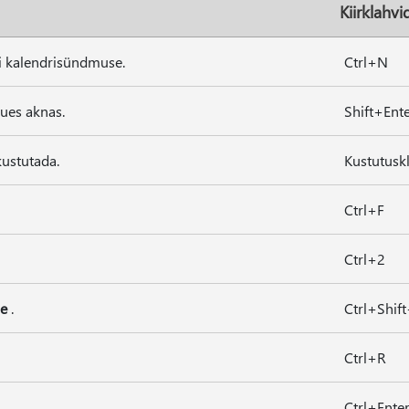
Kiirklahvi
i kalendrisündmuse.
Ctrl+N
ues aknas.
Shift+Ent
ustutada.
Kustutusk
Ctrl+F
Ctrl+2
le
.
Ctrl+Shif
Ctrl+R
Ctrl+Ente