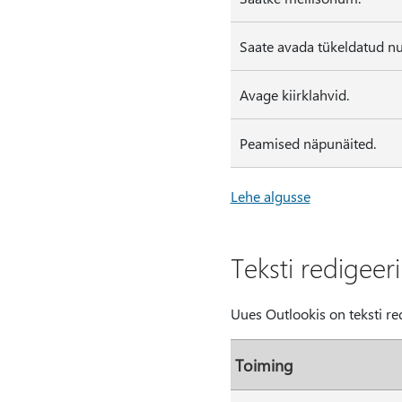
Saate avada tükeldatud n
Avage kiirklahvid.
Peamised näpunäited.
Lehe algusse
Teksti redigeer
Uues Outlookis on teksti re
Toiming