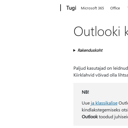
Microsoft
Tugi
Microsoft 365
Office
Outlooki k
Rakenduskoht
Paljud kasutajad on leidnud,
Kiirklahvid võivad olla liht
NB!
Uue
ja klassikalise
Outlo
kindlakstegemiseks otsi
Outlook
toodud juhisei