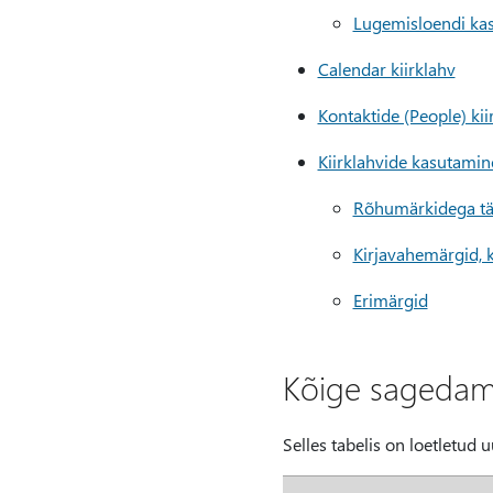
Lugemisloendi ka
Calendar kiirklahv
Kontaktide (People) kii
Kiirklahvide kasutamin
Rõhumärkidega tä
Kirjavahemärgid, k
Erimärgid
Kõige sagedami
Selles tabelis on loetletud