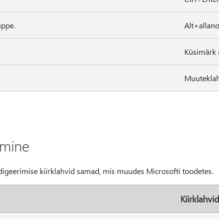
uppe.
Alt+allan
Küsimärk 
Muuteklah
imine
digeerimise kiirklahvid samad, mis muudes Microsofti toodetes.
Kiirklahvi