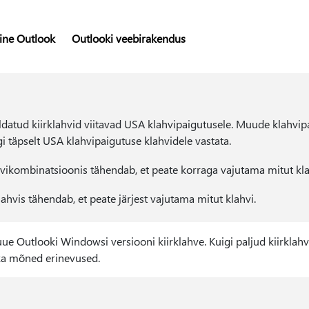
line Outlook
Outlooki veebirakendus
eldatud kiirklahvid viitavad USA klahvipaigutusele. Muude klahvip
gi täpselt USA klahvipaigutuse klahvidele vastata.
vikombinatsioonis tähendab, et peate korraga vajutama mitut kla
ahvis tähendab, et peate järjest vajutama mitut klahvi.
e uue Outlooki Windowsi versiooni kiirklahve. Kuigi paljud kiirkl
 ka mõned erinevused.