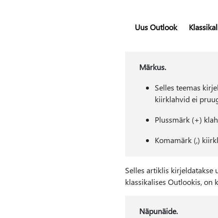
Uus Outlook
Klassika
Märkus.
Selles teemas kirj
kiirklahvid ei pruu
Plussmärk (+) klah
Komamärk (,) kiirkl
Selles artiklis kirjeldataks
klassikalises Outlookis, on
Näpunäide.