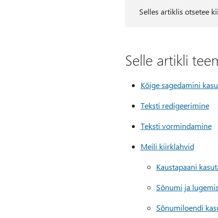
Selles artiklis otsetee 
Selle artikli te
Kõige sagedamini kasut
Teksti redigeerimine
Teksti vormindamine
Meili kiirklahvid
Kaustapaani kasu
Sõnumi ja lugemi
Sõnumiloendi kas