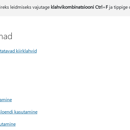
kiireks leidmiseks vajutage
klahvikombinatsiooni Ctrl
+
F
ja tippige
emad
atavad kiirklahvid
tamine
sloendi kasutamine
utamine