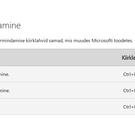
damine
ormindamise kiirklahvid samad, mis muudes Microsofti toodetes.
Kiirkl
ine.
Ctrl+
mine.
Ctrl+
Ctrl+