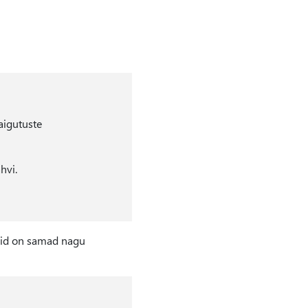
aigutuste
hvi.
ahvid on samad nagu