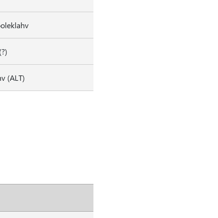
ooleklahv
(?)
v (ALT)
d