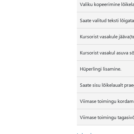
Valiku kopeerimine lõikela
Saate valitud teksti lõigata
Kursorist vasakule jääva(t
Kursorist vasakul asuva s
Hüperlingi lisamine.
Saate sisu lõikelaualt pra
Viimase toimingu kordami
Viimase toimingu tagasiv