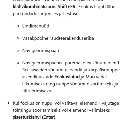
klahvikombinatsiooni Shift+F6
. Fookus liigub läbi
piirkondade järgmises järjestuses:
Lindimenüüd
Vasakpoolne raudteerakenduseriba
Navigeerimispaan
Navigeerimispaanist paremal olev sõnumiloend.
See sisaldab sõnumite loendit ja kiirpääsunuppe
sisendkaustade
Fookustatud
ja
Muu
vahel
liikumiseks ning nuppe sõnumite sortimiseks ja
filtreerimiseks.
Kui fookus on nupul või valitaval elemendil, vajutage
toimingu sooritamiseks või elemendi valimiseks
sisestusklahvi (Enter).