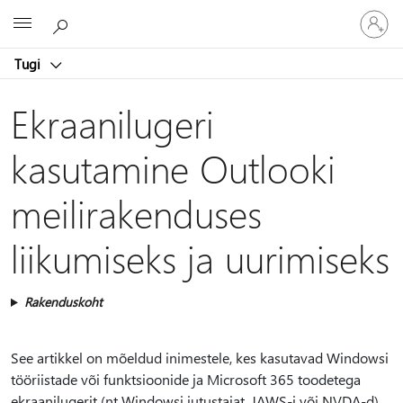
Logige
Microsoft
sisse
oma
Tugi
kontole
Ekraanilugeri
kasutamine Outlooki
meilirakenduses
liikumiseks ja uurimiseks
Rakenduskoht
See artikkel on mõeldud inimestele, kes kasutavad Windowsi
tööriistade või funktsioonide ja Microsoft 365 toodetega
ekraanilugerit (nt Windowsi jutustajat, JAWS-i või NVDA-d).