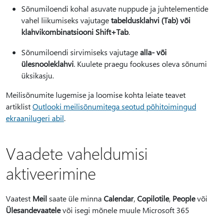
Sõnumiloendi kohal asuvate nuppude ja juhtelementide
vahel liikumiseks vajutage
tabeldusklahvi (Tab
) või
klahvikombinatsiooni Shift+Tab
.
Sõnumiloendi sirvimiseks vajutage
alla
- või
ülesnooleklahvi
. Kuulete praegu fookuses oleva sõnumi
üksikasju.
Meilisõnumite lugemise ja loomise kohta leiate teavet
artiklist
Outlooki meilisõnumitega seotud põhitoimingud
ekraanilugeri abil
.
Vaadete vaheldumisi
aktiveerimine
Vaatest
Meil
saate üle minna
Calendar
,
Copilotile
,
People
või
Ülesandevaatele
või isegi mõnele muule Microsoft 365