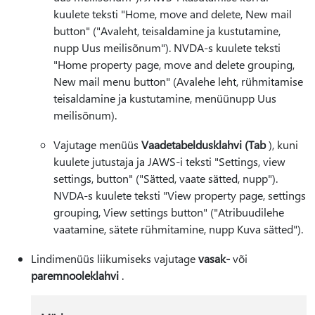
kuulete teksti "Home, move and delete, New mail
button" ("Avaleht, teisaldamine ja kustutamine,
nupp Uus meilisõnum"). NVDA-s kuulete teksti
"Home property page, move and delete grouping,
New mail menu button" (Avalehe leht, rühmitamise
teisaldamine ja kustutamine, menüünupp Uus
meilisõnum).
Vajutage menüüs
Vaade
tabeldusklahvi (Tab
), kuni
kuulete jutustaja ja JAWS-i teksti "Settings, view
settings, button" ("Sätted, vaate sätted, nupp").
NVDA-s kuulete teksti "View property page, settings
grouping, View settings button" ("Atribuudilehe
vaatamine, sätete rühmitamine, nupp Kuva sätted").
Lindimenüüs liikumiseks vajutage
vasak-
või
paremnooleklahvi
.