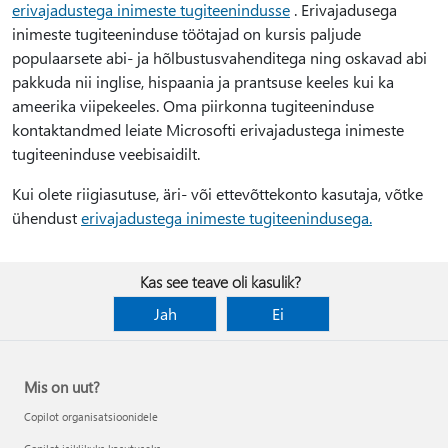
erivajadustega inimeste tugiteenindusse
. Erivajadusega
inimeste tugiteeninduse töötajad on kursis paljude
populaarsete abi- ja hõlbustusvahenditega ning oskavad abi
pakkuda nii inglise, hispaania ja prantsuse keeles kui ka
ameerika viipekeeles. Oma piirkonna tugiteeninduse
kontaktandmed leiate Microsofti erivajadustega inimeste
tugiteeninduse veebisaidilt.
Kui olete riigiasutuse, äri- või ettevõttekonto kasutaja, võtke
ühendust
erivajadustega inimeste tugiteenindusega.
Kas see teave oli kasulik?
Jah
Ei
Mis on uut?
Copilot organisatsioonidele