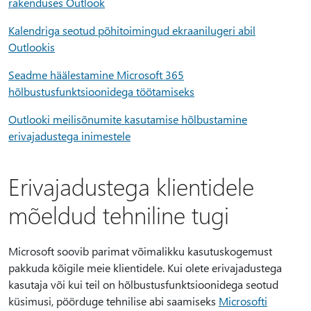
rakenduses Outlook
Kalendriga seotud põhitoimingud ekraanilugeri abil
Outlookis
Seadme häälestamine Microsoft 365
hõlbustusfunktsioonidega töötamiseks
Outlooki meilisõnumite kasutamise hõlbustamine
erivajadustega inimestele
Erivajadustega klientidele
mõeldud tehniline tugi
Microsoft soovib parimat võimalikku kasutuskogemust
pakkuda kõigile meie klientidele. Kui olete erivajadustega
kasutaja või kui teil on hõlbustusfunktsioonidega seotud
küsimusi, pöörduge tehnilise abi saamiseks
Microsofti