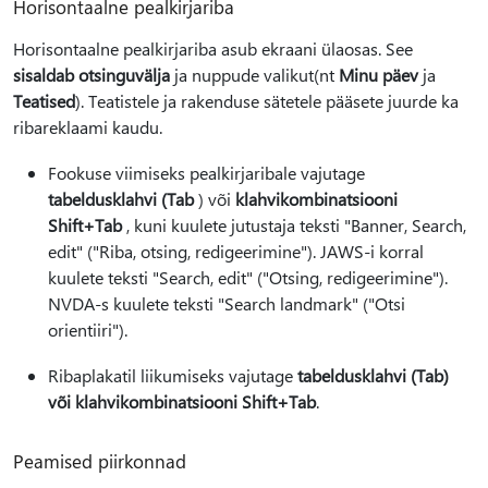
Horisontaalne pealkirjariba
Horisontaalne pealkirjariba asub ekraani ülaosas. See
sisaldab otsinguvälja
ja nuppude valikut(nt
Minu päev
ja
Teatised
). Teatistele ja rakenduse sätetele pääsete juurde ka
ribareklaami kaudu.
Fookuse viimiseks pealkirjaribale vajutage
tabeldusklahvi (Tab
) või
klahvikombinatsiooni
Shift+Tab
, kuni kuulete jutustaja teksti "Banner, Search,
edit" ("Riba, otsing, redigeerimine"). JAWS-i korral
kuulete teksti "Search, edit" ("Otsing, redigeerimine").
NVDA-s kuulete teksti "Search landmark" ("Otsi
orientiiri").
Ribaplakatil liikumiseks vajutage
tabeldusklahvi (Tab
)
või klahvikombinatsiooni Shift+Tab
.
Peamised piirkonnad