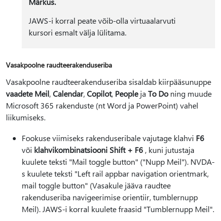
Märkus.
JAWS-i korral peate võib-olla virtuaalarvuti
kursori esmalt välja lülitama.
Vasakpoolne raudteerakenduseriba
Vasakpoolne raudteerakenduseriba sisaldab kiirpääsunuppe
vaadete Meil
,
Calendar
,
Copilot
,
People
ja
To Do
ning muude
Microsoft 365 rakenduste (nt Word ja PowerPoint) vahel
liikumiseks.
Fookuse viimiseks rakenduseribale vajutage klahvi
F6
või
klahvikombinatsiooni Shift + F6
, kuni jutustaja
kuulete teksti "Mail toggle button" ("Nupp Meil"). NVDA-
s kuulete teksti "Left rail appbar navigation orientmark,
mail toggle button" (Vasakule jääva raudtee
rakenduseriba navigeerimise orientiir, tumblernupp
Meil). JAWS-i korral kuulete fraasid "Tumblernupp Meil".