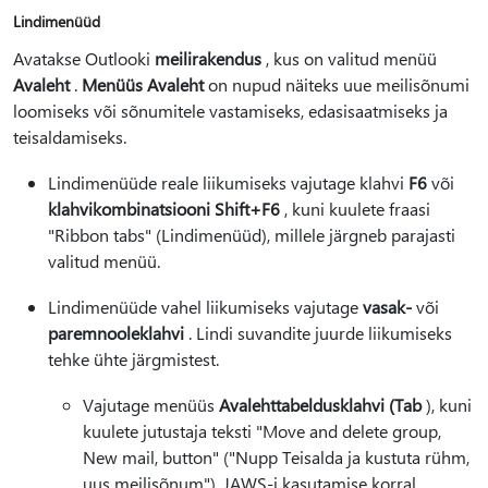
Lindimenüüd
Avatakse Outlooki
meilirakendus
, kus on valitud menüü
Avaleht
.
Menüüs Avaleht
on nupud näiteks uue meilisõnumi
loomiseks või sõnumitele vastamiseks, edasisaatmiseks ja
teisaldamiseks.
Lindimenüüde reale liikumiseks vajutage klahvi
F6
või
klahvikombinatsiooni Shift+F6
, kuni kuulete fraasi
"Ribbon tabs" (Lindimenüüd), millele järgneb parajasti
valitud menüü.
Lindimenüüde vahel liikumiseks vajutage
vasak-
või
paremnooleklahvi
. Lindi suvandite juurde liikumiseks
tehke ühte järgmistest.
Vajutage menüüs
Avaleht
tabeldusklahvi (Tab
), kuni
kuulete jutustaja teksti "Move and delete group,
New mail, button" ("Nupp Teisalda ja kustuta rühm,
uus meilisõnum"). JAWS-i kasutamise korral