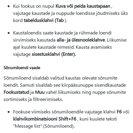
Kui fookus on nupul
Kuva või peida kaustapaan
,
vajutage kaustade ja nuppude loendisse jõudmiseks üks
kord
tabeldusklahvi (Tab
).
Kaustaloendis saate kaustade ja rühmade loendi
sirvimiseks kasutada
alla
- ja ülesnooleklahve
. Liikumise
ajal kuulete kaustade nimesid. Kausta avamiseks
vajutage
sisestusklahvi (Enter).
Sõnumiloendi vaade
Sõnumiloend sisaldab valitud kaustas olevate sõnumite
loendit. Samuti sisaldab see kiirpääsunuppe sisendkaustade
Fookustatud
ja
Muu
vahel liikumiseks ning nuppe sõnumite
sortimiseks ja filtreerimiseks.
Fookuse viimiseks sõnumiloendile vajutage klahvi
F6
või
klahvikombinatsiooni Shift+F6
, kuni kuulete teksti
"Message list" (Sõnumiloend).