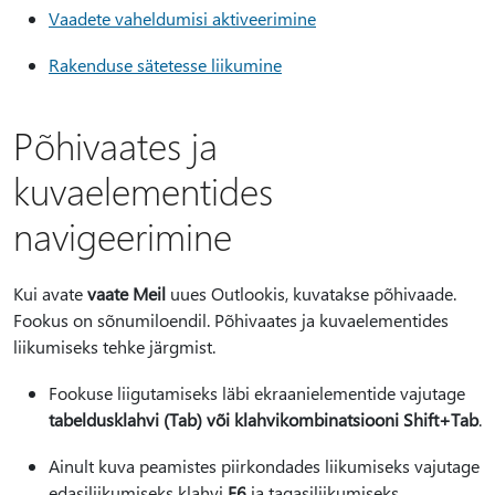
Vaadete vaheldumisi aktiveerimine
Rakenduse sätetesse liikumine
Põhivaates ja
kuvaelementides
navigeerimine
Kui avate
vaate Meil
uues Outlookis, kuvatakse põhivaade.
Fookus on sõnumiloendil. Põhivaates ja kuvaelementides
liikumiseks tehke järgmist.
Fookuse liigutamiseks läbi ekraanielementide vajutage
tabeldusklahvi (Tab
) või klahvikombinatsiooni Shift+Tab
.
Ainult kuva peamistes piirkondades liikumiseks vajutage
edasiliikumiseks klahvi
F6
ja tagasiliikumiseks