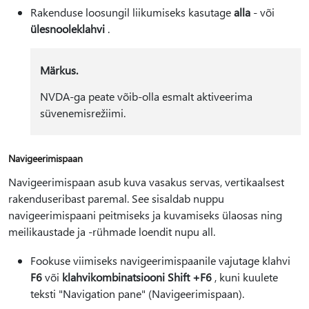
Rakenduse loosungil liikumiseks kasutage
alla
- või
ülesnooleklahvi
.
Märkus.
NVDA-ga peate võib-olla esmalt aktiveerima
süvenemisrežiimi.
Navigeerimispaan
Navigeerimispaan asub kuva vasakus servas, vertikaalsest
rakenduseribast paremal. See sisaldab nuppu
navigeerimispaani peitmiseks ja kuvamiseks ülaosas ning
meilikaustade ja -rühmade loendit nupu all.
Fookuse viimiseks navigeerimispaanile vajutage klahvi
F6
või
klahvikombinatsiooni Shift +F6
, kuni kuulete
teksti "Navigation pane" (Navigeerimispaan).