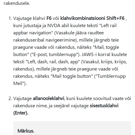
rakendusele.
Vajutage klahvi
F6
või
klahvikombinatsiooni Shift+F6
,
kuni jutustaja ja NVDA abil kuulete teksti "Left rail
appbar navigation" (Vasakule jääva raudtee
rakenduseribal navigeerimine), millele järgneb teie
praegune vaade või rakendus, näiteks "Mail, toggle
button" ("E-post, tumblernupp"). JAWS-i korral kuulete
teksti "Left, dash, rail, dash, app" (Vasakul, kriips, kriips,
rakendus), millele järgneb teie praegune vaade või
rakendus, näiteks "Mail toggle button" ("Tumblernupp
Meil").
Vajutage
allanooleklahvi
, kuni kuulete soovitud vaate või
rakenduse nime, ja seejärel vajutage
sisestusklahvi
(Enter).
Märkus.