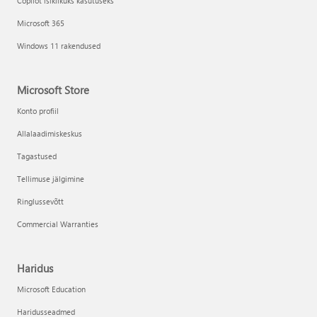
Copilot isiklikuks kasutuseks
Microsoft 365
Windows 11 rakendused
Microsoft Store
Konto profiil
Allalaadimiskeskus
Tagastused
Tellimuse jälgimine
Ringlussevõtt
Commercial Warranties
Haridus
Microsoft Education
Haridusseadmed