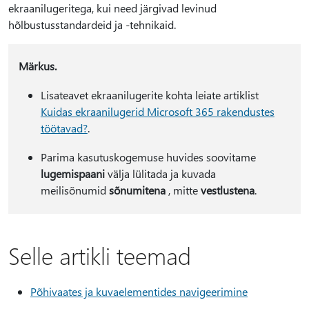
ekraanilugeritega, kui need järgivad levinud
hõlbustusstandardeid ja -tehnikaid.
Märkus.
Lisateavet ekraanilugerite kohta leiate artiklist
Kuidas ekraanilugerid Microsoft 365 rakendustes
töötavad?
.
Parima kasutuskogemuse huvides soovitame
lugemispaani
välja lülitada ja kuvada
meilisõnumid
sõnumitena
, mitte
vestlustena
.
Selle artikli teemad
Põhivaates ja kuvaelementides navigeerimine