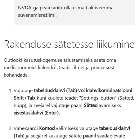
NVDA-ga peate võib-olla esmalt aktiveerima
süvenemisrežiimi.
Rakenduse sätetesse liikumine
Outlooki kasutuskogemuse täiustamiseks saate oma
meilisõnumeid, kalendrit, teatisi, ilmet ja privaatsust
kohandada.
Vajutage
tabeldusklahvi (Tab
) või klahvikombinatsiooni
Shift+Tab
, kuni kuulete teadet "Settings, button" (Sätted,
nupp), ja seejärel vajutage paani
Sätted
avamiseks
sisestusklahvi (Enter).
Vahekaardi
Kontod
valimiseks vajutage
tabeldusklahvi
(Tab
) ja seejärel kasutage sätete
paanil
saadaolevate