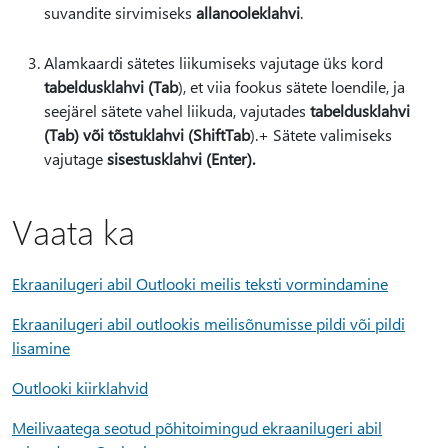
suvandite sirvimiseks
allanooleklahvi
.
Alamkaardi sätetes liikumiseks vajutage üks kord
tabeldusklahvi (Tab
), et viia fookus sätete loendile, ja
seejärel sätete vahel liikuda, vajutades
tabeldusklahvi
(Tab
) või tõstuklahvi (Shift
Tab
).+ Sätete valimiseks
vajutage
sisestusklahvi (Enter).
Vaata ka
Ekraanilugeri abil Outlooki meilis teksti vormindamine
Ekraanilugeri abil outlookis meilisõnumisse pildi või pildi
lisamine
Outlooki kiirklahvid
Meilivaatega seotud põhitoimingud ekraanilugeri abil