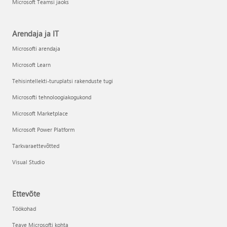
Microsoft Teamsi jaoks
Arendaja ja IT
Microsofti arendaja
Microsoft Learn
Tehisintellekti-turuplatsi rakenduste tugi
Microsofti tehnoloogiakogukond
Microsoft Marketplace
Microsoft Power Platform
Tarkvaraettevõtted
Visual Studio
Ettevõte
Töökohad
Teave Microsofti kohta