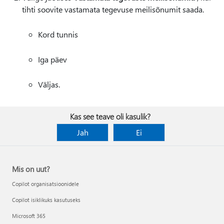
tihti soovite vastamata tegevuse meilisõnumit saada.
Kord tunnis
Iga päev
Väljas.
Kas see teave oli kasulik?
Jah
Ei
Mis on uut?
Copilot organisatsioonidele
Copilot isiklikuks kasutuseks
Microsoft 365