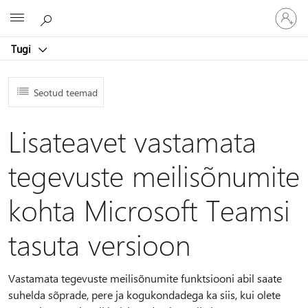
Logige
Microsoft
sisse
oma
Tugi
kontole
Seotud teemad
Lisateavet vastamata
tegevuste meilisõnumite
kohta Microsoft Teamsi
tasuta versioon
Vastamata tegevuste meilisõnumite funktsiooni abil saate
suhelda sõprade, pere ja kogukondadega ka siis, kui olete