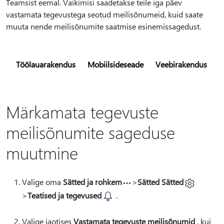
Teamsist eemal. Vaikimisi saadetakse teile iga päev
vastamata tegevustega seotud meilisõnumeid, kuid saate
muuta nende meilisõnumite saatmise esinemissagedust.
Töölauarakendus
Mobiilsideseade
Veebirakendus
Märkamata tegevuste
meilisõnumite sageduse
muutmine
Valige oma
Sätted ja rohkem
>
Sätted Sätted
>
Teatised ja tegevused
.
Valige jaotises
Vastamata tegevuste meilisõnumid
, kui