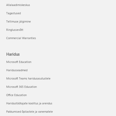
Allalaadimiskeskus
Tagastused
Tellimuse jälgimine
Ringlussevõtt
Commercial Warranties
Haridus
Microsoft Education
Haridusseadmed
Microsoft Teams haridusasutustele
Microsoft 365 Education
Office Education
Haridustöötajate koolitus ja arendus
Pakkumised õpilastele ja vanematele