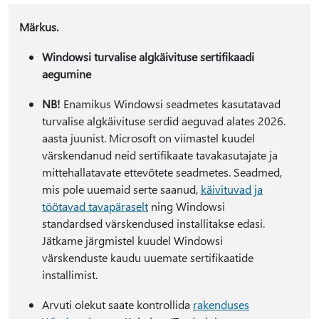
Märkus.
Windowsi turvalise algkäivituse sertifikaadi
aegumine
NB!
Enamikus Windowsi seadmetes kasutatavad
turvalise algkäivituse serdid aeguvad alates 2026.
aasta juunist. Microsoft on viimastel kuudel
värskendanud neid sertifikaate tavakasutajate ja
mittehallatavate ettevõtete seadmetes. Seadmed,
mis pole uuemaid serte saanud,
käivituvad ja
töötavad tavapäraselt
ning Windowsi
standardsed värskendused installitakse edasi.
Jätkame järgmistel kuudel Windowsi
värskenduste kaudu uuemate sertifikaatide
installimist.
Arvuti olekut saate kontrollida
rakenduses