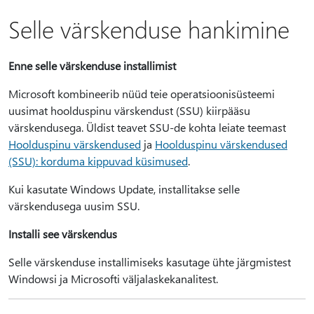
Selle värskenduse hankimine
Enne selle värskenduse installimist
Microsoft kombineerib nüüd teie operatsioonisüsteemi
uusimat hoolduspinu värskendust (SSU) kiirpääsu
värskendusega. Üldist teavet SSU-de kohta leiate teemast
Hoolduspinu värskendused
ja
Hoolduspinu värskendused
(SSU): korduma kippuvad küsimused
.
Kui kasutate Windows Update, installitakse selle
värskendusega uusim SSU.
Installi see värskendus
Selle värskenduse installimiseks kasutage ühte järgmistest
Windowsi ja Microsofti väljalaskekanalitest.