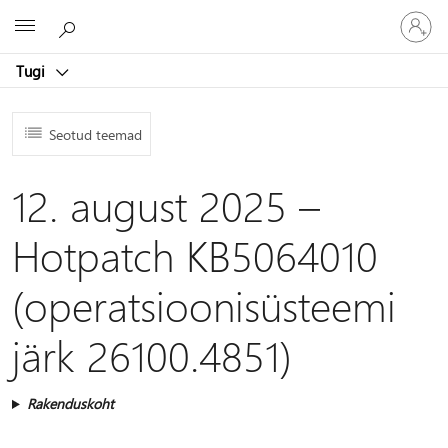
Logige
Microsoft
sisse
oma
Tugi
kontole
Seotud teemad
12. august 2025 –
Hotpatch KB5064010
(operatsioonisüsteemi
järk 26100.4851)
Rakenduskoht