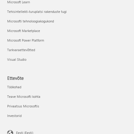
Microsoft Learn
Tehisintellekti-turuplatsi rakenduste tugi
Microsofti tehnoloogiakogukond
Microsoft Marketplace
Microsoft Power Platform
Tarkvaraettevõtted
Visual Studio
Ettevõte
Töökohad
Teave Microsofti kohta
Privaatsus Microsoftis
Investorid
Eesti (Eesti)