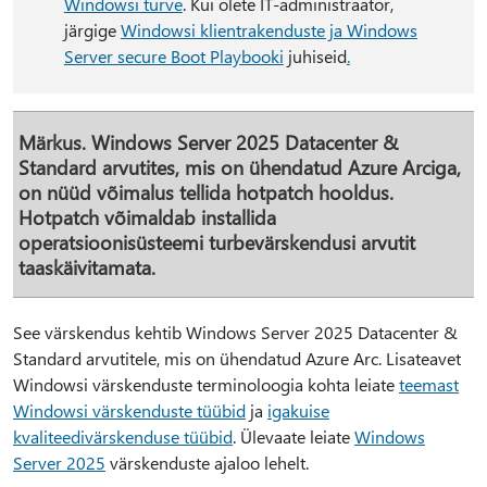
Windowsi turve
. Kui olete IT-administraator,
järgige
Windowsi klientrakenduste ja Windows
Server secure Boot Playbooki
juhiseid
.
Märkus.
Windows Server 2025 Datacenter &
Standard arvutites, mis on ühendatud Azure Arciga,
on nüüd võimalus tellida hotpatch hooldus.
Hotpatch võimaldab installida
operatsioonisüsteemi turbevärskendusi arvutit
taaskäivitamata.
See värskendus kehtib Windows Server 2025 Datacenter &
Standard arvutitele, mis on ühendatud Azure Arc. Lisateavet
Windowsi värskenduste terminoloogia kohta leiate
teemast
Windowsi värskenduste tüübid
ja
igakuise
kvaliteedivärskenduse tüübid
. Ülevaate leiate
Windows
Server 2025
värskenduste ajaloo lehelt.