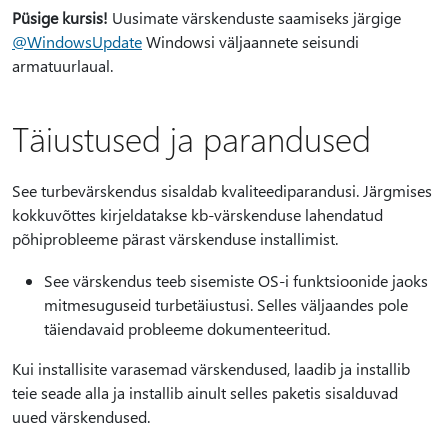
Püsige kursis!
Uusimate värskenduste saamiseks järgige
@WindowsUpdate
Windowsi väljaannete seisundi
armatuurlaual.
Täiustused ja parandused
See turbevärskendus sisaldab kvaliteediparandusi. Järgmises
kokkuvõttes kirjeldatakse kb-värskenduse lahendatud
põhiprobleeme pärast värskenduse installimist.
See värskendus teeb sisemiste OS-i funktsioonide jaoks
mitmesuguseid turbetäiustusi. Selles väljaandes pole
täiendavaid probleeme dokumenteeritud.
Kui installisite varasemad värskendused, laadib ja installib
teie seade alla ja installib ainult selles paketis sisalduvad
uued värskendused.