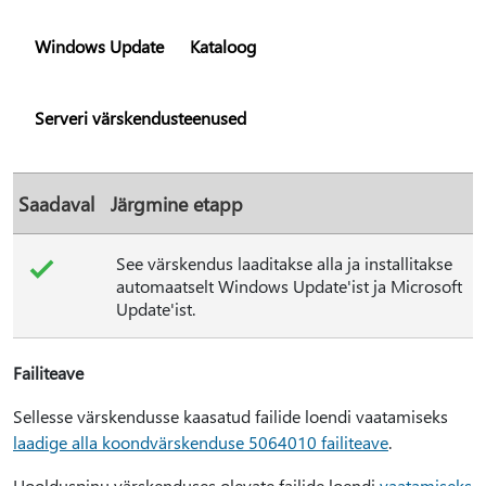
Windows Update
Kataloog
Serveri värskendusteenused
Saadaval
Järgmine etapp
See värskendus laaditakse alla ja installitakse
automaatselt Windows Update'ist ja Microsoft
Update'ist.
Failiteave
Sellesse värskendusse kaasatud failide loendi vaatamiseks
laadige alla koondvärskenduse 5064010 failiteave
.
Hoolduspinu värskenduses olevate failide loendi
vaatamiseks