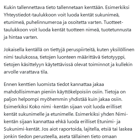
Kukin tallennettava tieto tallennetaan kenttään. Esimerkiksi
Yhteystiedot-taulukkoon voit luoda kentät sukunimeä,
etunimeä, puhelinnumeroa ja osoitetta varten. Tuotteet-
taulukkoon voit luoda kentät tuotteen nimeä, tuotetunnusta
ja hintaa varten.
Jokaisella kentällä on tiettyjä peruspiirteitä, kuten yksilöllinen
nimi taulukossa, tietojen luonteen määrittävä tietotyyppi,
tietojen käsittelyyn käytettävissä olevat toiminnot ja kullekin
arvolle varattava tila.
Ennen kenttien luomista tiedot kannattaa jakaa
mahdollisimman pieniin käyttökelpoisiin osiin. Tietoja on
paljon helpompi myöhemmin yhdistää kuin jakaa osiin.
Esimerkiksi Koko nimi -kentän sijaan voit luoda erilliset
kentät sukunimelle ja etunimelle. Esimerkiksi yhden Nimi-
kentän sijaan kannattaa ehkä luoda erilliset Etunimi- ja
Sukunimi-kentät. Jos aiot raportoida, lajitella, etsiä tai laskea
jonkin tiedon perusteella, aseta tällainen tieto omaan