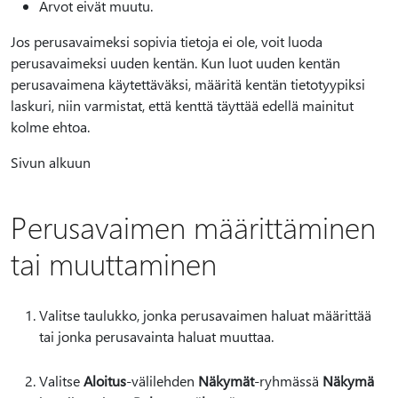
Arvot eivät muutu.
Jos perusavaimeksi sopivia tietoja ei ole, voit luoda
perusavaimeksi uuden kentän. Kun luot uuden kentän
perusavaimena käytettäväksi, määritä kentän tietotyypiksi
laskuri, niin varmistat, että kenttä täyttää edellä mainitut
kolme ehtoa.
Sivun alkuun
Perusavaimen määrittäminen
tai muuttaminen
Valitse taulukko, jonka perusavaimen haluat määrittää
tai jonka perusavainta haluat muuttaa.
Valitse
Aloitus
-välilehden
Näkymät
-ryhmässä
Näkymä