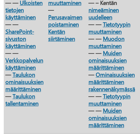
— —
Ulkoisten
muuttaminen
— – Kentän
tietojen
—
nimeäminen
käyttäminen
Perusavaimen
uudelleen
— —
poistaminen
— —
Tietotyypin
SharePoint-
Kentän
muuttaminen
sivuston
siirtäminen
— —
Muodon
käyttäminen
muuttaminen
— —
— —
Muiden
Verkkopalvelun
ominaisuuksien
käyttäminen
määrittäminen
—
Taulukon
—
Ominaisuuksien
ominaisuuksien
määrittäminen
määrittäminen
rakennenäkymässä
—
Taulukon
— —
Tietotyypin
tallentaminen
muuttaminen
— —
Muiden
ominaisuuksien
määrittäminen