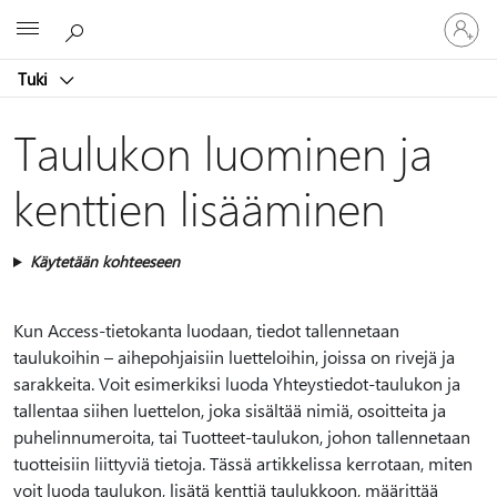
Kirjaudu
Microsoft
sisään
tilille
Tuki
Taulukon luominen ja
kenttien lisääminen
Käytetään kohteeseen
Kun Access-tietokanta luodaan, tiedot tallennetaan
taulukoihin – aihepohjaisiin luetteloihin, joissa on rivejä ja
sarakkeita. Voit esimerkiksi luoda Yhteystiedot-taulukon ja
tallentaa siihen luettelon, joka sisältää nimiä, osoitteita ja
puhelinnumeroita, tai Tuotteet-taulukon, johon tallennetaan
tuotteisiin liittyviä tietoja. Tässä artikkelissa kerrotaan, miten
voit luoda taulukon, lisätä kenttiä taulukkoon, määrittää