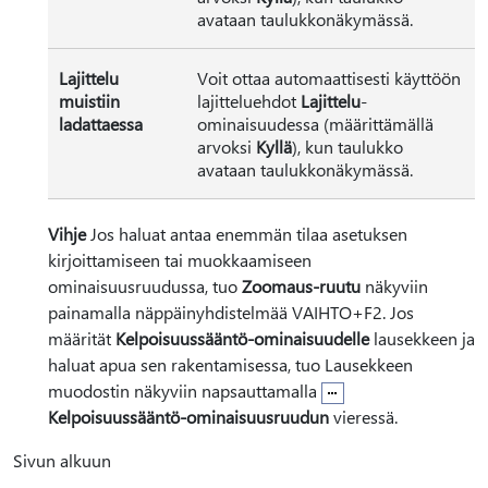
avataan taulukkonäkymässä.
Lajittelu
Voit ottaa automaattisesti käyttöön
muistiin
lajitteluehdot
Lajittelu
-
ladattaessa
ominaisuudessa (määrittämällä
arvoksi
Kyllä
), kun taulukko
avataan taulukkonäkymässä.
Vihje
Jos haluat antaa enemmän tilaa asetuksen
kirjoittamiseen tai muokkaamiseen
ominaisuusruudussa, tuo
Zoomaus-ruutu
näkyviin
painamalla näppäinyhdistelmää VAIHTO+F2. Jos
määrität
Kelpoisuussääntö-ominaisuudelle
lausekkeen ja
haluat apua sen rakentamisessa, tuo Lausekkeen
muodostin näkyviin napsauttamalla
Kelpoisuussääntö-ominaisuusruudun
vieressä.
Sivun alkuun