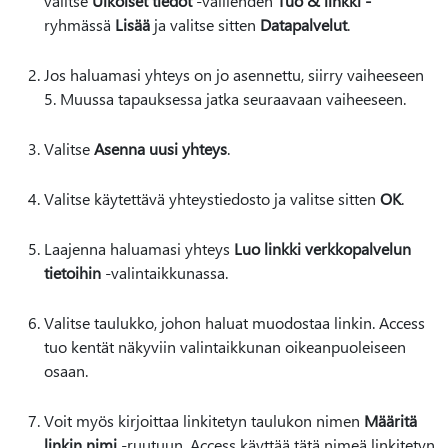
valitse
Ulkoiset tiedot
-välilehden
Tuo & linkki -
ryhmässä
Lisää
ja valitse sitten
Datapalvelut
.
Jos haluamasi yhteys on jo asennettu, siirry vaiheeseen
5. Muussa tapauksessa jatka seuraavaan vaiheeseen.
Valitse
Asenna uusi yhteys
.
Valitse käytettävä yhteystiedosto ja valitse sitten
OK
.
Laajenna haluamasi yhteys
Luo linkki verkkopalvelun
tietoihin
-valintaikkunassa.
Valitse taulukko, johon haluat muodostaa linkin. Access
tuo kentät näkyviin valintaikkunan oikeanpuoleiseen
osaan.
Voit myös kirjoittaa linkitetyn taulukon nimen
Määritä
linkin nimi
-ruutuun. Access käyttää tätä nimeä linkitetyn