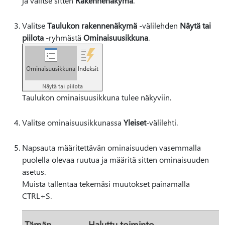
ja valitse sitten
Rakennenäkymä
.
Valitse
Taulukon rakennenäkymä
-välilehden
Näytä tai
piilota
-ryhmästä
Ominaisuusikkuna
.
Taulukon ominaisuusikkuna tulee näkyviin.
Valitse ominaisuusikkunassa
Yleiset
-välilehti.
Napsauta määritettävän ominaisuuden vasemmalla
puolella olevaa ruutua ja määritä sitten ominaisuuden
asetus.
Muista tallentaa tekemäsi muutokset painamalla
CTRL+S.
Tämän
Haluttu toiminto