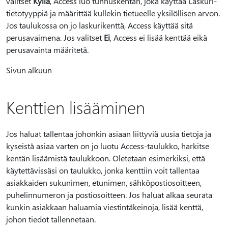
valitset
Kyllä
, Access luo tunnuskentän, joka käyttää Laskuri-
tietotyyppiä ja määrittää kullekin tietueelle yksilöllisen arvon.
Jos taulukossa on jo laskurikenttä, Access käyttää sitä
perusavaimena. Jos valitset
Ei
, Access ei lisää kenttää eikä
perusavainta määritetä.
Sivun alkuun
Kenttien lisääminen
Jos haluat tallentaa johonkin asiaan liittyviä uusia tietoja ja
kyseistä asiaa varten on jo luotu Access-taulukko, harkitse
kentän lisäämistä taulukkoon. Oletetaan esimerkiksi, että
käytettävissäsi on taulukko, jonka kenttiin voit tallentaa
asiakkaiden sukunimen, etunimen, sähköpostiosoitteen,
puhelinnumeron ja postiosoitteen. Jos haluat alkaa seurata
kunkin asiakkaan haluamia viestintäkeinoja, lisää kenttä,
johon tiedot tallennetaan.