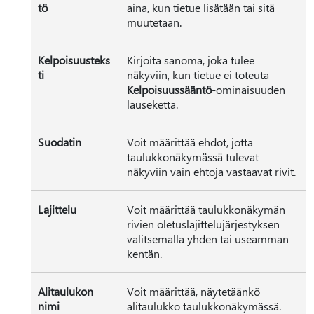
tö
aina, kun tietue lisätään tai sitä
muutetaan.
Kelpoisuusteks
Kirjoita sanoma, joka tulee
ti
näkyviin, kun tietue ei toteuta
Kelpoisuussääntö
-ominaisuuden
lauseketta.
Suodatin
Voit määrittää ehdot, jotta
taulukkonäkymässä tulevat
näkyviin vain ehtoja vastaavat rivit.
Lajittelu
Voit määrittää taulukkonäkymän
rivien oletuslajittelujärjestyksen
valitsemalla yhden tai useamman
kentän.
Alitaulukon
Voit määrittää, näytetäänkö
nimi
alitaulukko taulukkonäkymässä.