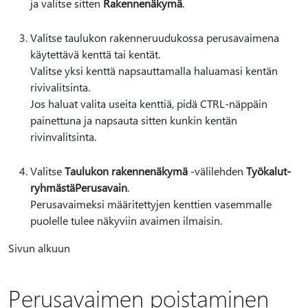
ja valitse sitten
Rakennenäkymä
.
Valitse taulukon rakenneruudukossa perusavaimena
käytettävä kenttä tai kentät.
Valitse yksi kenttä napsauttamalla haluamasi kentän
rivivalitsinta.
Jos haluat valita useita kenttiä, pidä CTRL-näppäin
painettuna ja napsauta sitten kunkin kentän
rivinvalitsinta.
Valitse
Taulukon rakennenäkymä
-välilehden
Työkalut-
ryhmästä
Perusavain
.
Perusavaimeksi määritettyjen kenttien vasemmalle
puolelle tulee näkyviin avaimen ilmaisin.
Sivun alkuun
Perusavaimen poistaminen