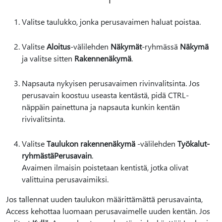
Valitse taulukko, jonka perusavaimen haluat poistaa.
Valitse
Aloitus
-välilehden
Näkymät
-ryhmässä
Näkymä
ja valitse sitten
Rakennenäkymä
.
Napsauta nykyisen perusavaimen rivinvalitsinta. Jos
perusavain koostuu useasta kentästä, pidä CTRL-
näppäin painettuna ja napsauta kunkin kentän
rivivalitsinta.
Valitse
Taulukon rakennenäkymä
-välilehden
Työkalut-
ryhmästä
Perusavain
.
Avaimen ilmaisin poistetaan kentistä, jotka olivat
valittuina perusavaimiksi.
Jos tallennat uuden taulukon määrittämättä perusavainta,
Access kehottaa luomaan perusavaimelle uuden kentän. Jos