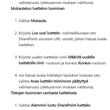
valintaruutu (oletusarvon mukaan valittuna).
Mukautetun luettelon luominen
Valitse
Mukauta
.
Kirjoita
Luo uusi luettelo
-valintaikkunaan sen
SharePoint-sivuston URL-osoite, johon haluat luoda
luettelon.
Kirjoita uuden luettelon nimi
Määritä uudelle
luettelolle nimi
-ruutuun ja kuvaus
Kuvaus
-ruutuun.
Jos haluat avata linkitetyn taulukon luotuasi sen,
valitse
Avaa luettelo toiminnon päätyttyä
-
valintaruutu (oletusarvon mukaan valittuna).
Tietojen tuominen vanhasta luettelosta
Valitse
Aiemmin luotu SharePoint-luettelo
.