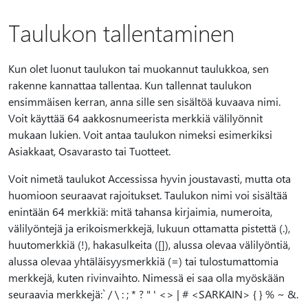
Taulukon tallentaminen
Kun olet luonut taulukon tai muokannut taulukkoa, sen
rakenne kannattaa tallentaa. Kun tallennat taulukon
ensimmäisen kerran, anna sille sen sisältöä kuvaava nimi.
Voit käyttää 64 aakkosnumeerista merkkiä välilyönnit
mukaan lukien. Voit antaa taulukon nimeksi esimerkiksi
Asiakkaat, Osavarasto tai Tuotteet.
Voit nimetä taulukot Accessissa hyvin joustavasti, mutta ota
huomioon seuraavat rajoitukset. Taulukon nimi voi sisältää
enintään 64 merkkiä: mitä tahansa kirjaimia, numeroita,
välilyöntejä ja erikoismerkkejä, lukuun ottamatta pistettä (.),
huutomerkkiä (!), hakasulkeita ([]), alussa olevaa välilyöntiä,
alussa olevaa yhtäläisyysmerkkiä (=) tai tulostumattomia
merkkejä, kuten rivinvaihto. Nimessä ei saa olla myöskään
seuraavia merkkejä:` / \ : ; * ? " ' <> | # <SARKAIN> { } % ~ &.