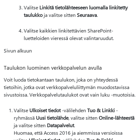
Valitse
Linkitä tietolähteeseen luomalla linkitetty
taulukko
ja valitse sitten
Seuraava
.
Valitse kaikkien linkitettävien SharePoint-
luetteloiden vieressä olevat valintaruudut.
Sivun alkuun
Taulukon luominen verkkopalvelun avulla
Voit luoda tietokantaan taulukon, joka on yhteydessä
tietoihin, jotka ovat verkkopalveluliittymän muodostavissa
sivustoissa. Verkkopalvelutaulukot ovat vain luku -muotoisia.
Valitse
Ulkoiset tiedot
-välilehden
Tuo & Linkki
-
ryhmässä
Uusi tietolähde
, valitse sitten
Online-lähteestä
ja valitse sitten
Datapalvelut
.
Huomaa, että Access 2016 ja aiemmissa versioissa