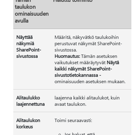
taulukon
ominaisuuden
avulla
Näyttää
Määritä, näkyvätkö taulukoihin
näkymiä
perustuvat näkymät SharePoint-
SharePoint-
sivustossa.
sivustossa
Huomautus:
Tämän asetuksen
vaikutukset määräytyvät
Näytä
kaikki näkymät SharePoint-
sivustotietokannassa -
ominaisuuden asetuksen mukaan.
Alitaulukko
laajenna kaikki alitaulukot, kuin
laajennettuna
avaat taulukon.
Alitaulukon
Toimi seuraavasti:
korkeus
Jos haluat, että