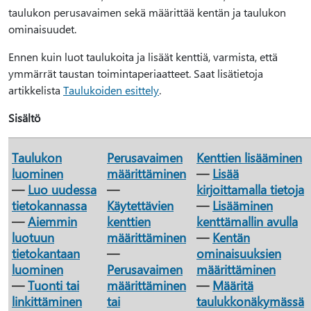
taulukon perusavaimen sekä määrittää kentän ja taulukon
ominaisuudet.
Ennen kuin luot taulukoita ja lisäät kenttiä, varmista, että
ymmärrät taustan toimintaperiaatteet. Saat lisätietoja
artikkelista
Taulukoiden esittely
.
Sisältö
Taulukon
Perusavaimen
Kenttien lisääminen
luominen
määrittäminen
—
Lisää
—
Luo uudessa
—
kirjoittamalla tietoja
tietokannassa
Käytettävien
—
Lisääminen
—
Aiemmin
kenttien
kenttämallin avulla
luotuun
määrittäminen
—
Kentän
tietokantaan
—
ominaisuuksien
luominen
Perusavaimen
määrittäminen
—
Tuonti tai
määrittäminen
—
Määritä
linkittäminen
tai
taulukkonäkymässä