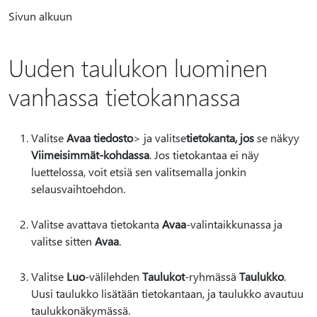
Sivun alkuun
Uuden taulukon luominen
vanhassa tietokannassa
Valitse
Avaa tiedosto
> ja valitse
tietokanta, jos
se näkyy
Viimeisimmät-kohdassa
. Jos tietokantaa ei näy
luettelossa, voit etsiä sen valitsemalla jonkin
selausvaihtoehdon.
Valitse avattava tietokanta
Avaa
-valintaikkunassa ja
valitse sitten
Avaa
.
Valitse
Luo
-välilehden
Taulukot
-ryhmässä
Taulukko
.
Uusi taulukko lisätään tietokantaan, ja taulukko avautuu
taulukkonäkymässä.