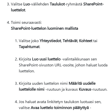
Valitse
Luo
-välilehden
Taulukot
-ryhmästä
SharePoint-
luettelot
.
Toimi seuraavasti:
SharePoint-luettelon luominen mallista
Valitse joko
Yhteystiedot
,
Tehtävät
,
Kohteet
tai
Tapahtumat
.
Kirjoita
Luo uusi luettelo
-valintaikkunaan sen
SharePoint-sivuston URL-osoite, johon haluat luoda
luettelon.
Kirjoita uuden luettelon nimi
Määritä uudelle
luettelolle nimi
-ruutuun ja kuvaus
Kuvaus
-ruutuun.
Jos haluat avata linkitetyn taulukon luotuasi sen,
valitse
Avaa luettelo toiminnon päätyttyä
-