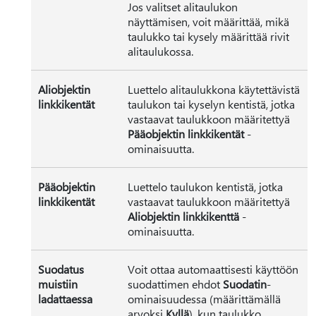
Jos valitset alitaulukon
näyttämisen, voit määrittää, mikä
taulukko tai kysely määrittää rivit
alitaulukossa.
Aliobjektin
Luettelo alitaulukkona käytettävistä
linkkikentät
taulukon tai kyselyn kentistä, jotka
vastaavat taulukkoon määritettyä
Pääobjektin linkkikentät
-
ominaisuutta.
Pääobjektin
Luettelo taulukon kentistä, jotka
linkkikentät
vastaavat taulukkoon määritettyä
Aliobjektin linkkikenttä
-
ominaisuutta.
Suodatus
Voit ottaa automaattisesti käyttöön
muistiin
suodattimen ehdot
Suodatin
-
ladattaessa
ominaisuudessa (määrittämällä
arvoksi
Kyllä
), kun taulukko