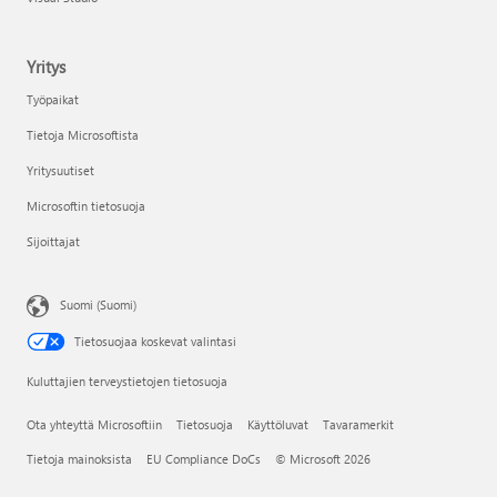
Yritys
Työpaikat
Tietoja Microsoftista
Yritysuutiset
Microsoftin tietosuoja
Sijoittajat
Suomi (Suomi)
Tietosuojaa koskevat valintasi
Kuluttajien terveystietojen tietosuoja
Ota yhteyttä Microsoftiin
Tietosuoja
Käyttöluvat
Tavaramerkit
Tietoja mainoksista
EU Compliance DoCs
© Microsoft 2026