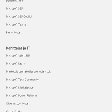
Dynamics 365
Microsoft 365
Microsoft 365 Copilot
Microsoft Teams
Pienyritykset
Kehittäjät ja IT
Microsoft-kehittäjät
Microsoft Learn
Marketplacen tekoälysovellusten tuki
Microsoft Tech Community
Microsoft Marketplace
Microsoft Power Platform
Ohjelmistoyritykset
Visual Studio