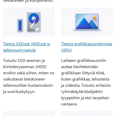
tietokoneen ja komponentit.
Tietoja SSD:stä, HDD:stä ja
Tietoja grafiikkasuorittimista
tallennustyypeistä
(GPU)
Tutustu SSD-aseman ja
Laitteesi grafiikkasuoritin
kiintolevyaseman (HDD)
auttaa käsittelemään
eroihin sekä siihen, miten ne
grafiikkaan liittyviä töitä,
vaikuttavat tietokoneen
kuten grafiikkaa, tehosteita
tallennustilan kustannuksiin
ja videoita. Tutustu erilaisiin
ja suorituskykyyn.
ryhmäkäytäntöobjektin
tyyppeihin ja etsi tarpeitasi
vastaava.