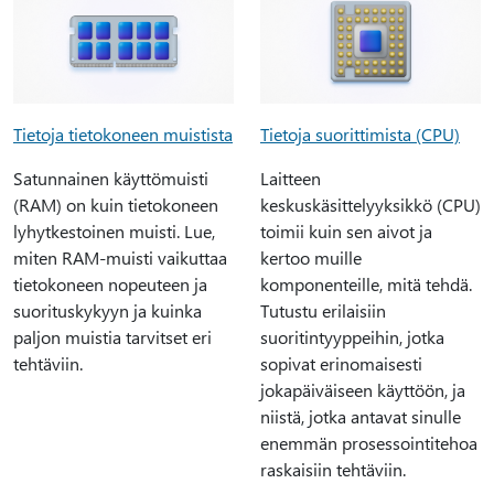
Tietoja tietokoneen muistista
Tietoja suorittimista (CPU)
Satunnainen käyttömuisti
Laitteen
(RAM) on kuin tietokoneen
keskuskäsittelyyksikkö (CPU)
lyhytkestoinen muisti. Lue,
toimii kuin sen aivot ja
miten RAM-muisti vaikuttaa
kertoo muille
tietokoneen nopeuteen ja
komponenteille, mitä tehdä.
suorituskykyyn ja kuinka
Tutustu erilaisiin
paljon muistia tarvitset eri
suoritintyyppeihin, jotka
tehtäviin.
sopivat erinomaisesti
jokapäiväiseen käyttöön, ja
niistä, jotka antavat sinulle
enemmän prosessointitehoa
raskaisiin tehtäviin.