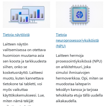
Tietoja näytöistä
Tietoja
neuroprosessoriyksiköistä
Laitteen näytön
(NPU)
valitsemisessa on otettava
huomioon muutama asia
Laitteen hermoja
sen koosta ja tarkkuudesta
prosessointiyksikössä (NPU)
siihen, onko se
on arkkitehtuuri, joka
kosketusnäyttö. Laitteesi
simuloi ihmisaivojen
muoto, kuten kannettava
hermoverkkoa. Opi, miten se
tietokone tai tabletti, voi
muodostaa laiteparin
myös vaikuttaa
tekoälyn kanssa ja tarjoaa
käyttökokemukseesi. Lue,
tehokkaita etuja tällä uudella
miten nämä tekijät
aikakaudella.