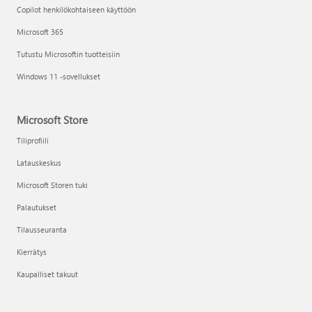
Copilot henkilökohtaiseen käyttöön
Microsoft 365
Tutustu Microsoftin tuotteisiin
Windows 11 -sovellukset
Microsoft Store
Tiliprofiili
Latauskeskus
Microsoft Storen tuki
Palautukset
Tilausseuranta
Kierrätys
Kaupalliset takuut