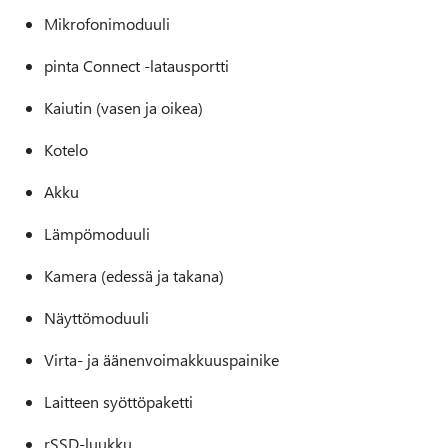
Mikrofonimoduuli
pinta Connect -latausportti
Kaiutin (vasen ja oikea)
Kotelo
Akku
Lämpömoduuli
Kamera (edessä ja takana)
Näyttömoduuli
Virta- ja äänenvoimakkuuspainike
Laitteen syöttöpaketti
rSSD-luukku