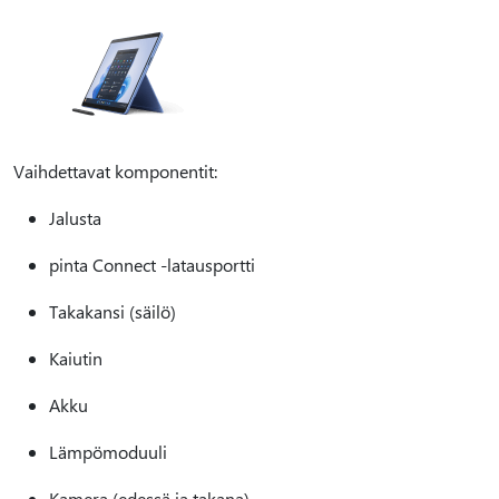
Vaihdettavat komponentit:
Jalusta
pinta Connect -latausportti
Takakansi (säilö)
Kaiutin
Akku
Lämpömoduuli
Kamera (edessä ja takana)