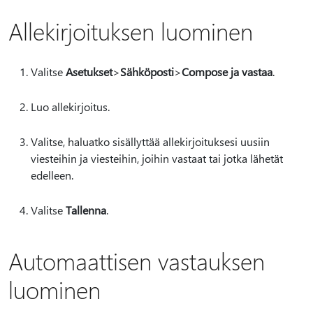
Allekirjoituksen luominen
Valitse
Asetukset
>
Sähköposti
>
Compose ja vastaa
.
Luo allekirjoitus.
Valitse, haluatko sisällyttää allekirjoituksesi uusiin
viesteihin ja viesteihin, joihin vastaat tai jotka lähetät
edelleen.
Valitse
Tallenna
.
Automaattisen vastauksen
luominen