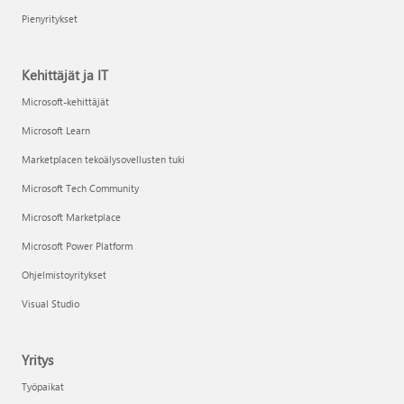
Pienyritykset
Kehittäjät ja IT
Microsoft-kehittäjät
Microsoft Learn
Marketplacen tekoälysovellusten tuki
Microsoft Tech Community
Microsoft Marketplace
Microsoft Power Platform
Ohjelmistoyritykset
Visual Studio
Yritys
Työpaikat