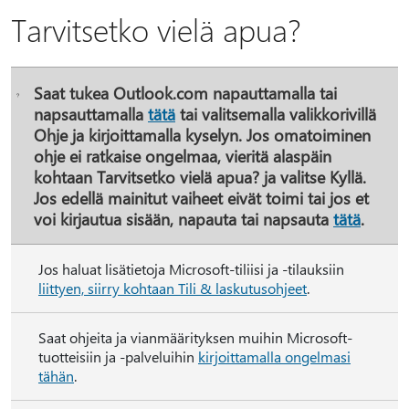
Tarvitsetko vielä apua?
Saat tukea Outlook.com napauttamalla tai
napsauttamalla
tätä
tai valitsemalla
valikkorivillä
Ohje
ja kirjoittamalla kyselyn. Jos omatoiminen
ohje ei ratkaise ongelmaa, vieritä alaspäin
kohtaan
Tarvitsetko vielä apua?
ja valitse
Kyllä
.
Jos edellä mainitut vaiheet eivät toimi tai jos et
voi kirjautua sisään, napauta tai napsauta
tätä
.
Jos haluat lisätietoja Microsoft-tiliisi ja -tilauksiin
liittyen, siirry kohtaan Tili & laskutusohjeet
.
Saat ohjeita ja vianmäärityksen muihin Microsoft-
tuotteisiin ja -palveluihin
kirjoittamalla ongelmasi
tähän
.