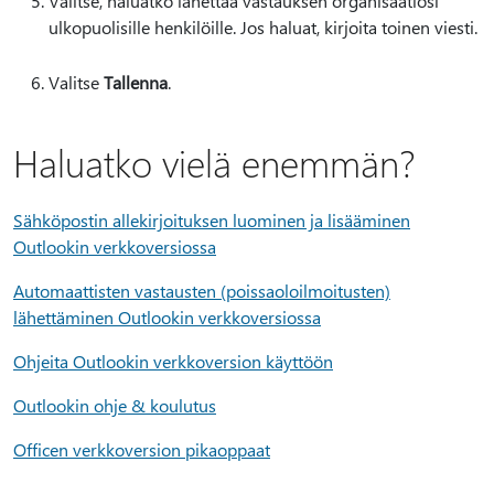
Valitse, haluatko lähettää vastauksen organisaatiosi
ulkopuolisille henkilöille. Jos haluat, kirjoita toinen viesti.
Valitse
Tallenna
.
Haluatko vielä enemmän?
Sähköpostin allekirjoituksen luominen ja lisääminen
Outlookin verkkoversiossa
Automaattisten vastausten (poissaoloilmoitusten)
lähettäminen Outlookin verkkoversiossa
Ohjeita Outlookin verkkoversion käyttöön
Outlookin ohje & koulutus
Officen verkkoversion pikaoppaat