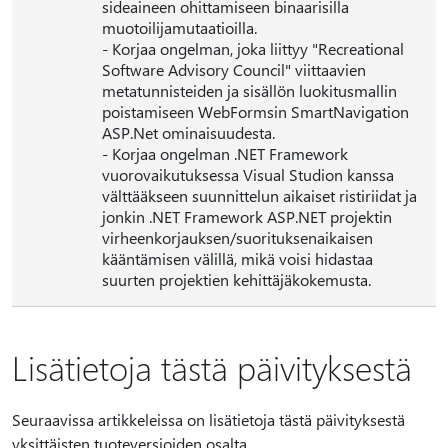
sideaineen ohittamiseen binaarisilla
muotoilijamutaatioilla.
- Korjaa ongelman, joka liittyy "Recreational
Software Advisory Council" viittaavien
metatunnisteiden ja sisällön luokitusmallin
poistamiseen WebFormsin SmartNavigation
ASP.Net ominaisuudesta.
- Korjaa ongelman .NET Framework
vuorovaikutuksessa Visual Studion kanssa
välttääkseen suunnittelun aikaiset ristiriidat ja
jonkin .NET Framework ASP.NET projektin
virheenkorjauksen/suorituksenaikaisen
kääntämisen välillä, mikä voisi hidastaa
suurten projektien kehittäjäkokemusta.
Lisätietoja tästä päivityksestä
Seuraavissa artikkeleissa on lisätietoja tästä päivityksestä
yksittäisten tuoteversioiden osalta.