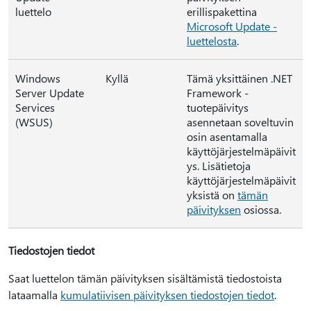
luettelo
erillispakettina
Microsoft Update -
luettelosta
.
Windows
Kyllä
Tämä yksittäinen .NET
Server Update
Framework -
Services
tuotepäivitys
(WSUS)
asennetaan soveltuvin
osin asentamalla
käyttöjärjestelmäpäivit
ys. Lisätietoja
käyttöjärjestelmäpäivit
yksistä on
tämän
päivityksen
osiossa.
Tiedostojen tiedot
Saat luettelon tämän päivityksen sisältämistä tiedostoista
lataamalla
kumulatiivisen päivityksen tiedostojen tiedot
.