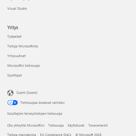
Visual Studio
Yritys
Työpaikat
Tietoja Microsoftista
Yritysuutiset
Microsoftin tietosuoja
Sijoittajat
Suomi (Suomi)
Tietosuojaa koskevat valintasi
Kuluttajien terveystietojen tietosuoja
Ota yhteyttä Microsoftiin
Tietosuoja
Käyttöluvat
Tavaramerkit
Tietoja mainoksista
EU Compliance DoCs
© Microsoft 2026