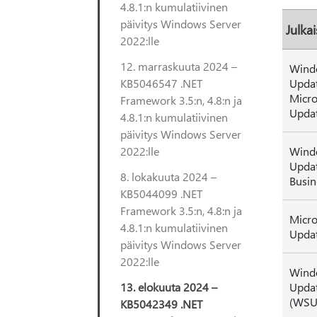
4.8.1:n kumulatiivinen
päivitys Windows Server
Julka
2022:lle
12. marraskuuta 2024 –
Wind
KB5046547 .NET
Updat
Micro
Framework 3.5:n, 4.8:n ja
Upda
4.8.1:n kumulatiivinen
päivitys Windows Server
2022:lle
Wind
Updat
8. lokakuuta 2024 –
Busin
KB5044099 .NET
Framework 3.5:n, 4.8:n ja
Micro
4.8.1:n kumulatiivinen
Updat
päivitys Windows Server
2022:lle
Wind
13. elokuuta 2024 –
Updat
(WSU
KB5042349 .NET