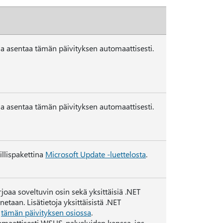
a asentaa tämän päivityksen automaattisesti.
a asentaa tämän päivityksen automaattisesti.
illispakettina
Microsoft Update -luettelosta
.
joaa soveltuvin osin sekä yksittäisiä .NET
taan. Lisätietoja yksittäisistä .NET
n
tämän päivityksen osiossa
.
maattisesti WSUS-palveluiden kanssa, jos