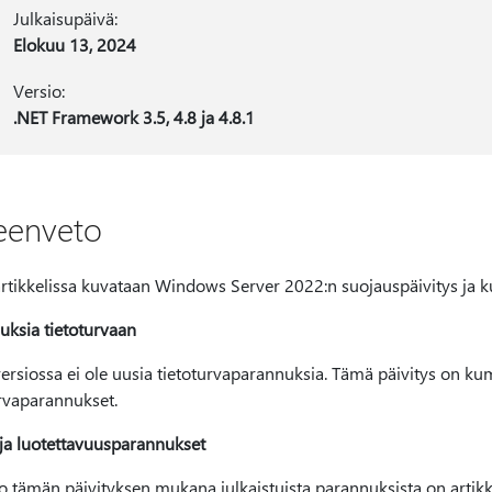
Julkaisupäivä:
Elokuu 13, 2024
Versio:
.NET Framework 3.5, 4.8 ja 4.8.1
eenveto
rtikkelissa kuvataan Windows Server 2022:n suojauspäivitys ja kumula
uksia tietoturvaan
ersiossa ei ole uusia tietoturvaparannuksia. Tämä päivitys on kumu
urvaparannukset.
 ja luotettavuusparannukset
o tämän päivityksen mukana julkaistuista parannuksista on artikkel