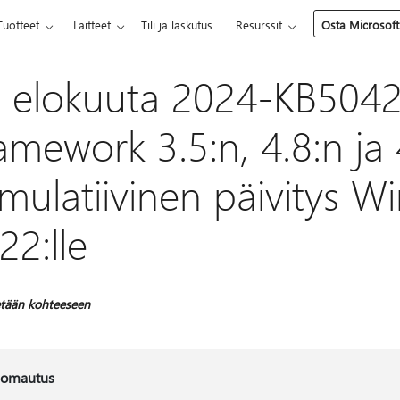
Tuotteet
Laitteet
Tili ja laskutus
Resurssit
Osta Microsoft
. elokuuta 2024-KB504
amework 3.5:n, 4.8:n ja 
mulatiivinen päivitys W
22:lle
tään kohteeseen
omautus