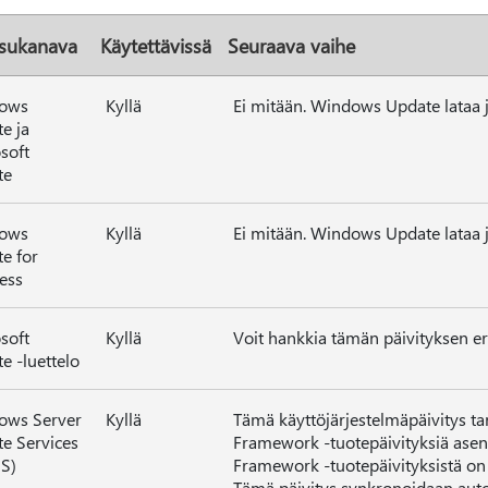
isukanava
Käytettävissä
Seuraava vaihe
ows
Kyllä
Ei mitään. Windows Update lataa j
e ja
soft
te
ows
Kyllä
Ei mitään. Windows Update lataa j
e for
ess
soft
Kyllä
Voit hankkia tämän päivityksen er
e -luettelo
ows Server
Kyllä
Tämä käyttöjärjestelmäpäivitys tar
e Services
Framework -tuotepäivityksiä asenne
S)
Framework -tuotepäivityksistä o
Tämä päivitys synkronoidaan auto