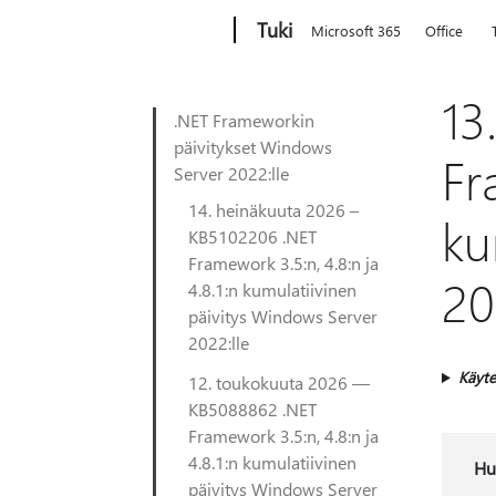
Microsoft
Tuki
Microsoft 365
Office
13
.NET Frameworkin
päivitykset Windows
Fr
Server 2022:lle
14. heinäkuuta 2026 –
ku
KB5102206 .NET
Framework 3.5:n, 4.8:n ja
20
4.8.1:n kumulatiivinen
päivitys Windows Server
2022:lle
Käyte
12. toukokuuta 2026 —
KB5088862 .NET
Framework 3.5:n, 4.8:n ja
4.8.1:n kumulatiivinen
Hu
päivitys Windows Server