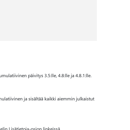
tiivinen päivitys 3.5:lle, 4.8:lle ja 4.8.1:lle.
latiivinen ja sisältää kaikki aiemmin julkaistut
in Lisätietoja-osion linkeissä.