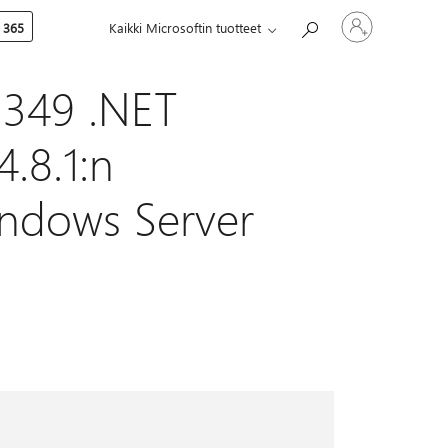
Kirjaudu
 365
Kaikki Microsoftin tuotteet
sisään
tilille
2349 .NET
4.8.1:n
indows Server