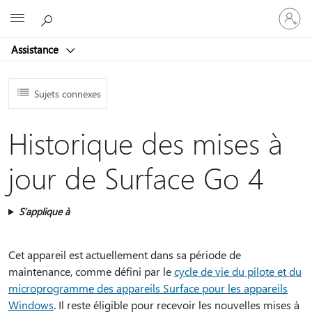
Connect
Microsoft
vous
à
Assistance
votre
compte
Sujets connexes
Historique des mises à
jour de Surface Go 4
S’applique à
Cet appareil est actuellement dans sa période de
maintenance, comme défini par le
cycle de vie du pilote et du
microprogramme des appareils Surface pour les appareils
Windows
. Il reste éligible pour recevoir les nouvelles mises à