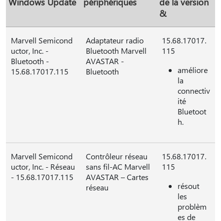
Windows Update
périphériques
de la version
&
Marvell Semicond
Adaptateur radio
15.68.17017.
uctor, Inc. -
Bluetooth Marvell
115
Bluetooth -
AVASTAR -
améliore
15.68.17017.115
Bluetooth
la
connectiv
ité
Bluetoot
h.
Marvell Semicond
Contrôleur réseau
15.68.17017.
uctor, Inc. - Réseau
sans fil-AC Marvell
115
- 15.68.17017.115
AVASTAR – Cartes
résout
réseau
les
problèm
es de