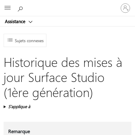
Connect
Microsoft
vous
à
Assistance
votre
compte
Sujets connexes
Historique des mises à
jour Surface Studio
(1ère génération)
S’applique à
Remarque