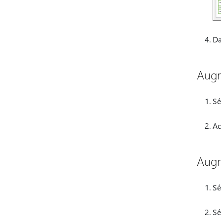
Da
Augme
Sé
Ac
Augm
Sé
Sé