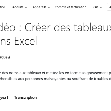
fice
Produits
Appareils
Compte et facturation
Plus
A
déo : Créer des tableaux
ns Excel
lique à
 des noms aux tableaux et mettez-les en forme soigneusement po
hensibles aux personnes malvoyantes ou souffrant de troubles de
yez !
Transcription