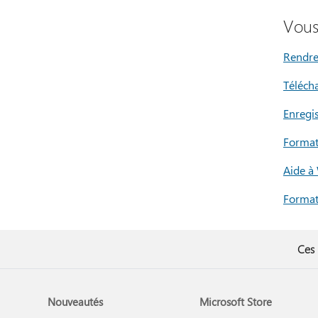
Vous
Rendre
Téléch
Enregis
Format
Aide à
Format
Ces 
Nouveautés
Microsoft Store