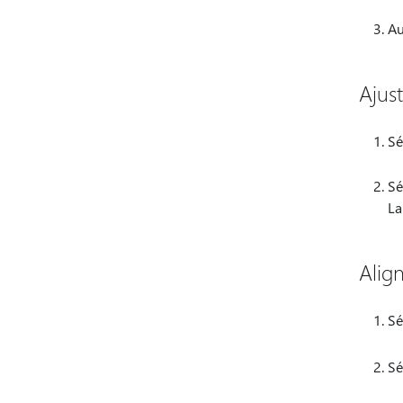
Au
Ajus
Sé
Sé
La
Alig
Sé
Sé