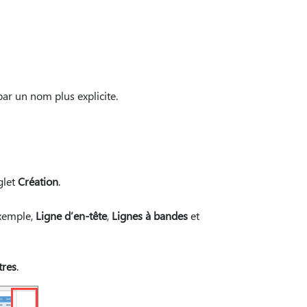
ar un nom plus explicite.
glet
Création
.
exemple,
Ligne d’en-tête
,
Lignes à bandes
et
tres
.