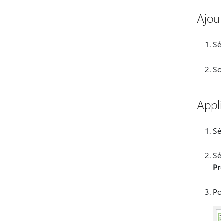
Ajou
Sé
So
Appl
Sé
Sé
Pr
Po