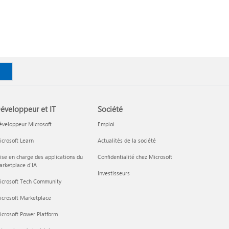
éveloppeur et IT
Société
éveloppeur Microsoft
Emploi
crosoft Learn
Actualités de la société
ise en charge des applications du
Confidentialité chez Microsoft
rketplace d’IA
Investisseurs
icrosoft Tech Community
icrosoft Marketplace
crosoft Power Platform