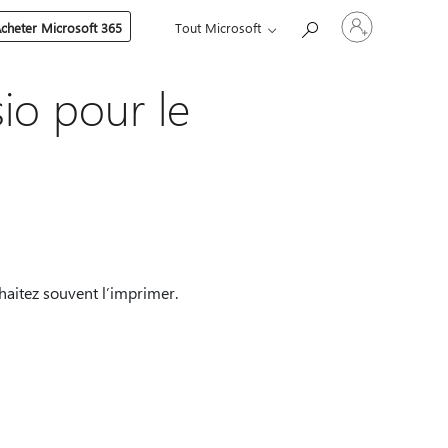
Connectez-
cheter Microsoft 365
Tout Microsoft
vous
à
votre
compte
io pour le
aitez souvent l’imprimer.