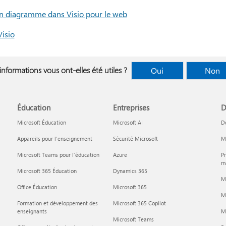
 un diagramme dans Visio pour le web
Visio
informations vous ont-elles été utiles ?
Oui
Non
Éducation
Entreprises
D
Microsoft Éducation
Microsoft AI
D
Appareils pour l’enseignement
Sécurité Microsoft
Mi
Microsoft Teams pour l’éducation
Azure
Pr
ma
Microsoft 365 Éducation
Dynamics 365
M
Office Éducation
Microsoft 365
M
Formation et développement des
Microsoft 365 Copilot
enseignants
Mi
Microsoft Teams