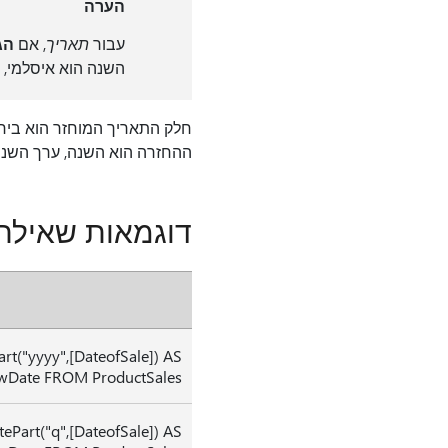
הערה
עבור
תאריך
, אם
הגדר
השנה הוא איסלמי, 
חלק התאריך המוחזר הוא ביחי
ההחזרה הוא השנה, ערך השנה
דוגמאות שאילת
rt("yyyy",[DateofSale]) AS
Date FROM ProductSales;
ePart("q",[DateofSale]) AS