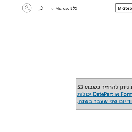
היכנס
כל Microsoft
לחשבון
שלך
קיימת בעיה בשימוש בפונקציה זו. ביום שני האחרון בכמה שנים קלנדריות ניתן להחזיר כשבוע 53
Format או DatePart יכולות
ר יום שני שעבר בשנה
.