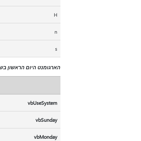
H
n
s
הארגומנט היום הראשון בשב
vbUseSystem
vbSunday
vbMonday