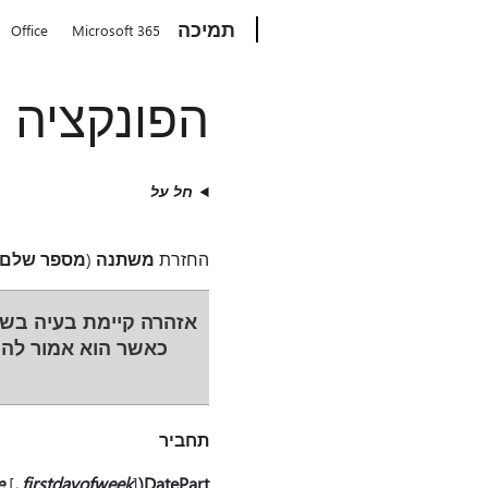
Microsoft
תמיכה
Office
Microsoft 365
הפונקציה DatePart
חל על
החזרת
משתנה
(‏
מספר שלם
אזהרה
כאשר הוא אמור להיות שבוע 1. לקבלת מידע נוסף 
תחביר
e
[
, firstdayofweek
] [
DatePart(