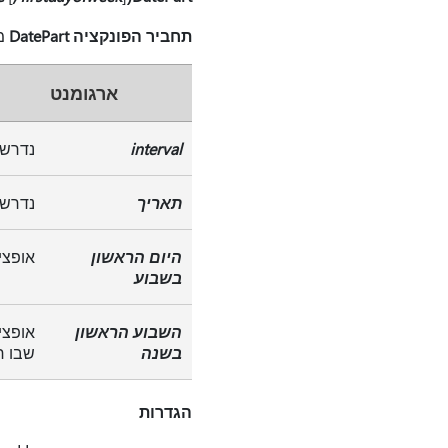
תחביר הפונקציה DatePart
מכ
ארגומנט
interval
נדרש.
תאריך
נדרש.
היום הראשון
אופצי
בשבוע
השבוע הראשון
אופצי
בשנה
שבו חל 1 בי
הגדרות