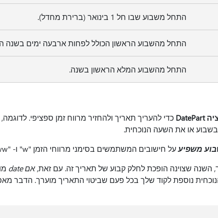
התחל משבוע שבו חל 1 בינואר (ברירת מחדל).
התחל מהשבוע הראשון הכולל לפחות ארבעה ימים בשנה ה
התחל מהשבוע המלא הראשון בשנה.
DatePa
כדי להעריך תאריך ולהחזיר מרווח זמן ספציפי. לדוג
בשבוע או את השעה הנוכחית.
בוע משפיע
על חישובים המשתמשים בסימני מרווחי הזמן "w" ו- "ww".
 השנה שצוינה הופכת לחלק קבוע של תאריך זה. עם זאת,
אם date
מוק
כחית נוספת לקוד שלך בכל פעם שביטוי התאריך מוערך.
הדבר מאפש