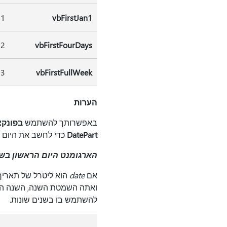
1
vbFirstJan1
2
vbFirstFourDays
3
vbFirstFullWeek
הערות
באפשרותך להשתמש
בפונקציה rt
DatePart
כדי לחשב את היום 
הארגומנט היום הראשון בש
אם
date
הוא ליטרל של תאריך,
ואתה השמטת השנה, השנה הנו
להשתמש בו בשנים שונות.