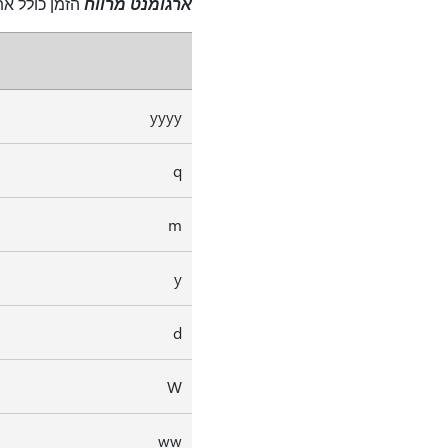
ארגומנט מרווח
הזמן כולל א
yyyy
q
m
y
d
W
ww