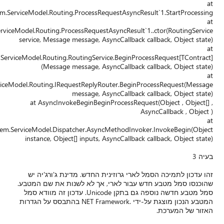
System.ServiceModel.R
System.ServiceModel.Routi
service, M
System.ServiceModel.Ro
(M
System.ServiceModel.Routing.RoutingService.System.ServiceModel.Routi
at Asy
System.ServiceModel
instance
ג'יה יש
שם המטבע.
Uni. עדכון זה מוודא סמל
NET Framew בהתבסס על הגדרות