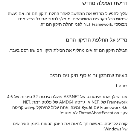
ה, אם נעשה
שומים
ורסם בעבר.
אם יש לך אתר אינטרנט של ASP.NET פועלת גירסת 32 סיביות של 4.6
Framewo של .NET או גירסה AMD64 של פלטפורמת .NET
Framework 4.6 עם RyuJit זמינה, אתה עלול להיתקל w3wp קריסה
האירועים