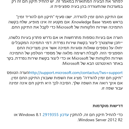
לפתור את הבעיה המתוארת במאמר זה. יש להחיל תיקון חם זה רק
במערכות שהתעוררה בהן בעיה ספציפית זו.
אם התיקון החם זמין להורדה, ישנו סעיף "תיקון חם להוריד זמין"
בראש מאמר Knowledge Base. אם מקטע זה אינו מופיע, שלח בקשה
התמיכה ושירות הלקוחות של Microsoft כדי לקבל את התיקון החם.
הערה אם בעיות נוספות מתרחשות או אם נדרש פתרון בעיות כלשהו,
ייתכן שתצטרך ליצור בקשת שירות נפרדת. דמי התמיכה המקובלים
יחולו על נוספים שאלות וסוגיות תמיכה אשר אינן מצריכות החם
הספציפי הזה. לקבלת רשימה מלאה של מספרי הטלפון של התמיכה
ושירות הלקוחות של Microsoft או כדי ליצור בקשת שירות נפרדת, בקר
באתר האינטרנט הבא של Microsoft:
http://support.microsoft.com/contactus/?ws=support
הערה הטופס
"תיקון חם זמין להורדה" מציג את השפות שעבורן התיקון החם זמין.
אם אינך רואה את השפה שלך, הסיבה לכך היא תיקון חם אינה זמינה
עבור שפה זו.
דרישות מוקדמות
כדי להחיל תיקון חם זה, להתקין
עדכון 2919355
Windows 8.1 או
Windows Server 2012 R2.