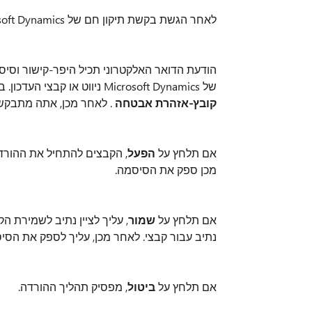
לאחר הגשת בקשת תיקון חם של Microsoft Dynamics ניווט, היפר-קישור יישלח אליך בדואר אלקטרוני.
הודעת הדואר האלקטרוני תכיל היפר-קישור וסי
של Microsoft Dynamics ניווט או קבצי העדכון. בעת לחיצה על היפר-קישור, נפתחת תיבת הדו-שיח
קובץ-אזהרת אבטחה
. לאחר מכן, אתה מתבקש 
אם תלחץ על
הפעל
, הקבצים להתחיל את ההורדה
מכן ספק את הסיסמה.
אם תלחץ על
שמור
, עליך לציין נתיב לשמירת
נתיב עבור קבצי. לאחר מכן, עליך לספק את הסי
אם תלחץ על
ביטול
, מפסיק תהליך ההורדה.