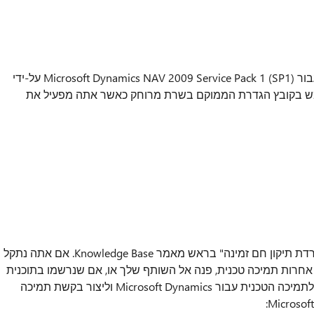
נניח שאתה מפעיל הלקוח RoleTailored (RTC) עבור Microsoft Dynamics NAV 2009 Service Pack 1 (SP1) על-ידי
 בקובץ הגדרת הממוקם בשרת מרוחק כאשר אתה מפעיל את
תיקון חם נתמך זמין מ-Microsoft. ישנו סעיף "הורדת תיקון חם זמינה" בראש מאמר Knowledge Base. אם אתה נתקל
 אחרות תמיכה טכנית, פנה אל השותף שלך או, אם שנרשמו בתוכנית
תמיכה ישירות ב- Microsoft, באפשרותך לפנות לתמיכה הטכנית עבור Microsoft Dynamics וליצור בקשת תמיכה