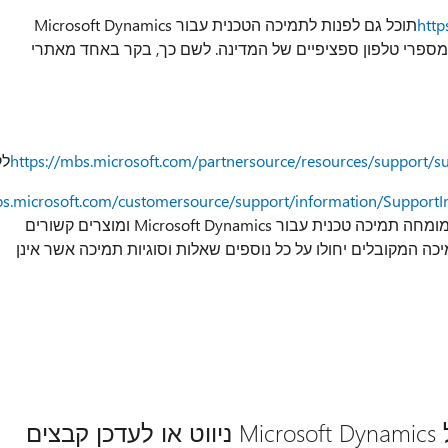
http
תוכל גם לפנות לתמיכה הטכנית עבור Microsoft Dynamics
ספרי טלפון ספציפיים של המדינה. לשם כך, בקר באחד מאתרי
https://mbs.microsoft.com/partnersource/resources/support/
לק
bs.microsoft.com/customersource/support/information/SupportI
מיוחדים, שהצגת עבור שיחות עשויים לבטל אם מומחה תמיכה טכנית עבור Microsoft Dynamics ומוצרים קשורים
כה המקובלים יחולו על כל נוספים שאלות וסוגיות תמיכה אשר אינן
ים