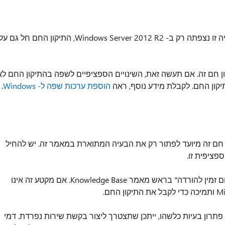
כדי לפתור בעיה זו, פרסמנו תיקון חם. למרות בעיה זו נצפתה רק ב- Windows Server 2012 R2, התיקון החם חל גם ע
 חם זה. אם תעשה זאת, השינויים הספציפיים לשפה בהתיקון החם לא
יקון החם. לקבלת מידע נוסף, ראה
הוספת ערכות שפה ל- Windows
.
מ-Microsoft. עם זאת, תיקון חם זה מיועד לפתור רק את הבעיה המתוארת במאמר זה. יש להחיל
פציפית זו.
אם התיקון החם זמין להורדה, ישנו סעיף "תיקון חם זמין להורדה" בראש מאמר Knowledge Base. אם מקטע זה אינו
רון בעיות כלשהו, ייתכן שתצטרך ליצור בקשת שירות נפרדת. דמי