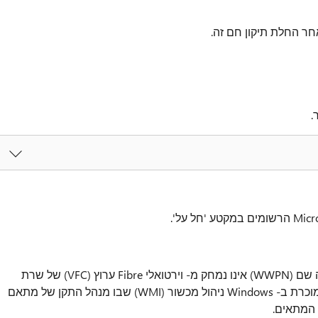
ר החלת תיקון חם זה.
.
בעיה זו מתרחשת מאחר הישן העולם רחב יציאה שם (WWPN) אינו נמחק מ- וירטואלי Fibre ערוץ (VFC) של שרת
מארח המקור Hyper-V. הדבר נגרם בשל בעיה מוכרת ב- Windows ניהול מכשור (WMI) שבו מנהל התקן של מתאם