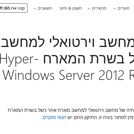
מוצרים
מכשירים
חשבון & וחיוב
משאבים
קנה את Microsoft 365
חשב וירטואלי למחשב
מארח אחר ייכשל בשרת המארח Hyper-
יה של מחשב וירטואלי למחשב מארח אחר כשל בשרת המארח
תנאי מוקדם
.