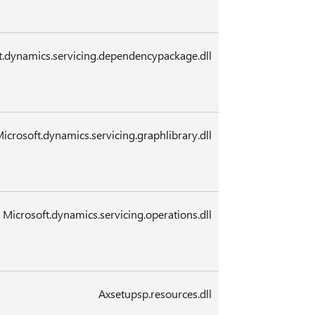
t.dynamics.servicing.dependencypackage.dll
icrosoft.dynamics.servicing.graphlibrary.dll
Microsoft.dynamics.servicing.operations.dll
Axsetupsp.resources.dll