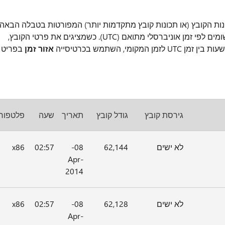
נות הקובץ (או תכונות קובץ מתקדמות יותר) המפורטות בטבלה הבאה.
התאריכים והשעות המתייחסים לקבצים הללו רשומים לפי זמן אוניברסלי מתואם (UTC). כשמציגים את פרטי הקובץ,
י, השתמש בכרטיסייה
אזור זמן
בפריט '
גירסת קובץ
גודל קובץ
תאריך
שעה
פלטפור
לא ישים
62,144
08-
02:57
x86
Apr-
2014
לא ישים
62,128
08-
02:57
x86
Apr-