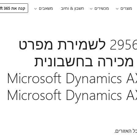
מוצרים
מכשירים
חשבון & וחיוב
משאבים
קנה את Microsoft 365
התיקון החם 2956413 לשמירת מפרט
מכירה בחשבונית
Microsoft Dynamics AX 2012