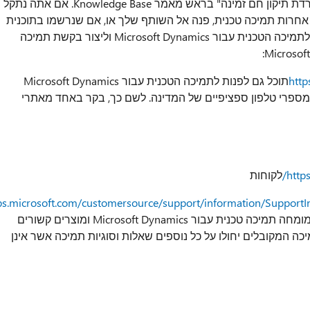
תיקון חם נתמך זמין מ-Microsoft. ישנו סעיף "הורדת תיקון חם זמינה" בראש מאמר Knowledge Base. אם אתה נתקל
 אחרות תמיכה טכנית, פנה אל השותף שלך או, אם שנרשמו בתוכנית
תמיכה ישירות ב- Microsoft, באפשרותך לפנות לתמיכה הטכנית עבור Microsoft Dynamics וליצור בקשת תמיכה
http
תוכל גם לפנות לתמיכה הטכנית עבור Microsoft Dynamics
ספרי טלפון ספציפיים של המדינה. לשם כך, בקר באחד מאתרי
http
לקוחות
bs.microsoft.com/customersource/support/information/SupportI
מיוחדים, שהצגת עבור שיחות עשויים לבטל אם מומחה תמיכה טכנית עבור Microsoft Dynamics ומוצרים קשורים
כה המקובלים יחולו על כל נוספים שאלות וסוגיות תמיכה אשר אינן