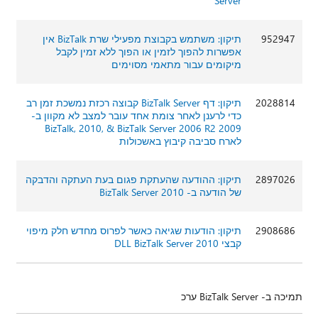
Server
952947
תיקון: משתמש בקבוצת מפעילי שרת BizTalk אין
אפשרות להפוך לזמין או הפוך ללא זמין לקבל
מיקומים עבור מתאמי מסוימים
2028814
תיקון: דף BizTalk Server קבוצה רכזת נמשכת זמן רב
כדי לרענן לאחר צומת אחד עובר למצב לא מקוון ב-
2009 BizTalk, 2010, & BizTalk Server 2006 R2
לארח סביבה קיבוץ באשכולות
2897026
תיקון: ההודעה שהעתקת פגום בעת העתקה והדבקה
של הודעה ב- BizTalk Server 2010
2908686
תיקון: הודעות שגיאה כאשר לפרוס מחדש חלק מיפוי
קבצי DLL BizTalk Server 2010
תמיכה ב- BizTalk Server ערכ