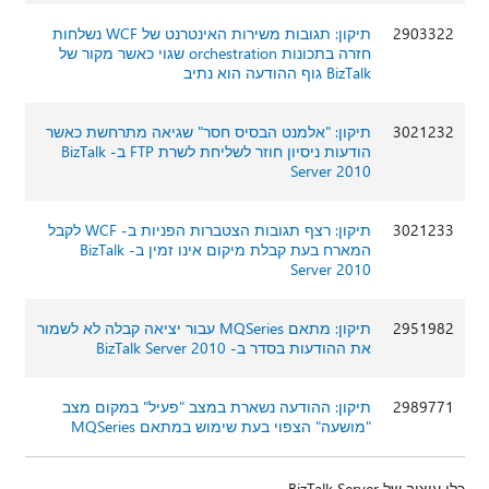
2903322
תיקון: תגובות משירות האינטרנט של WCF נשלחות
חזרה בתכונות orchestration שגוי כאשר מקור של
BizTalk גוף ההודעה הוא נתיב
3021232
תיקון: "אלמנט הבסיס חסר" שגיאה מתרחשת כאשר
הודעות ניסיון חוזר לשליחת לשרת FTP ב- BizTalk
Server 2010
3021233
תיקון: רצף תגובות הצטברות הפניות ב- WCF לקבל
המארח בעת קבלת מיקום אינו זמין ב- BizTalk
Server 2010
2951982
תיקון: מתאם MQSeries עבור יציאה קבלה לא לשמור
את ההודעות בסדר ב- BizTalk Server 2010
2989771
תיקון: ההודעה נשארת במצב "פעיל" במקום מצב
"מושעה" הצפוי בעת שימוש במתאם MQSeries
כלי עיצוב של BizTalk Server