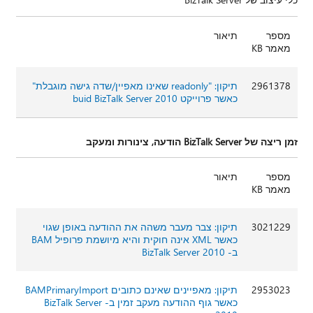
מספר
תיאור
מאמר KB
2961378
תיקון: "readonly שאינו מאפיין/שדה גישה מוגבלת"
כאשר פרוייקט buid BizTalk Server 2010
זמן ריצה של BizTalk Server הודעה, צינורות ומעקב
מספר
תיאור
מאמר KB
3021229
תיקון: צבר מעבר משהה את ההודעה באופן שגוי
כאשר XML אינה חוקית והיא מיושמת פרופיל BAM
ב- BizTalk Server 2010
2953023
תיקון: מאפיינים שאינם כתובים BAMPrimaryImport
כאשר גוף ההודעה מעקב זמין ב- BizTalk Server