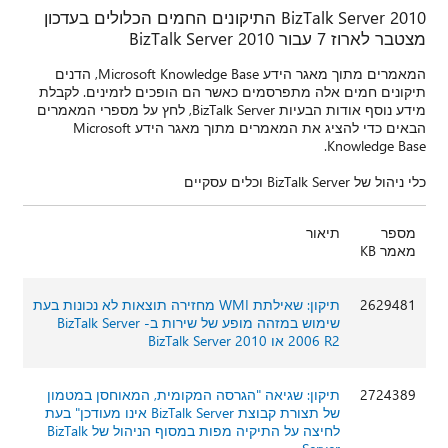
BizTalk Server 2010 התיקונים החמים הכלולים בעדכון
מצטבר לארוז 7 עבור BizTalk Server 2010
המאמרים מתוך מאגר הידע Microsoft Knowledge Base, הדנים
תיקונים חמים אלה מתפרסמים כאשר הם הופכים לזמינים. לקבלת
מידע נוסף אודות הבעיות BizTalk Server, לחץ על מספרי המאמרים
הבאים כדי להציג את המאמרים מתוך מאגר הידע Microsoft
Knowledge Base.
כלי ניהול של BizTalk Server וכלים עסקיים
מספר
תיאור
מאמר KB
2629481
תיקון: שאילתת WMI מחזירה תוצאות לא נכונות בעת
שימוש במזהה מופע של שירות ב- BizTalk Server
2006 R2 או BizTalk Server 2010
2724389
תיקון: שגיאה "הגרסה המקומית, המאוחסן במטמון
של תצורת קבוצת BizTalk Server אינו מעודכן" בעת
לחיצה על התיקיה מפות במסוף הניהול של BizTalk