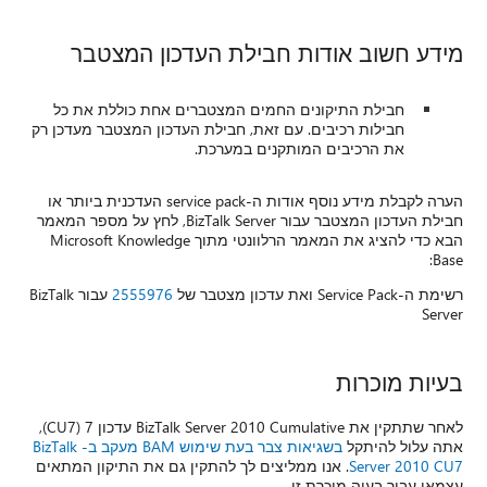
מידע חשוב אודות חבילת העדכון המצטבר
חבילת התיקונים החמים המצטברים אחת כוללת את כל
חבילות רכיבים. עם זאת, חבילת העדכון המצטבר מעדכן רק
את הרכיבים המותקנים במערכת.
הערה לקבלת מידע נוסף אודות ה-service pack העדכנית ביותר או
חבילת העדכון המצטבר עבור BizTalk Server, לחץ על מספר המאמר
הבא כדי להציג את המאמר הרלוונטי מתוך Microsoft Knowledge
Base:
רשימת ה-Service Pack ואת עדכון מצטבר של
2555976
עבור BizTalk
Server
בעיות מוכרות
לאחר שתתקין את BizTalk Server 2010 Cumulative עדכון 7 (CU7),
אתה עלול להיתקל
בשגיאות צבר בעת שימוש BAM מעקב ב- BizTalk
Server 2010 CU7
. אנו ממליצים לך להתקין גם את התיקון המתאים
עצמאי עבור בעיה מוכרת זו.