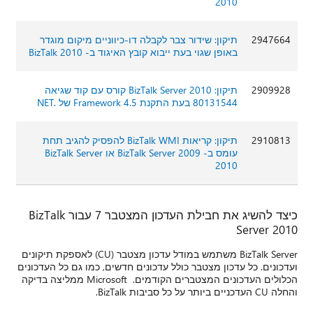
2010
2947664
תיקון: שידור צבר לקבלה דו-כיווניים מיקום מוגדר
באופן שגוי בעת ייבוא קובץ האיגוד ב- BizTalk 2010
2909928
תיקון: BizTalk Server 2010 קורס עם קוד שגיאה
80131544 בעת התקנת 4.5 Framework של .NET
2910813
תיקון: קריאות BizTalk WMI להפסיק להגיב תחת
עומס ב- BizTalk Server 2009 או BizTalk Server
2010
כיצד להשיג את חבילת העדכון המצטבר 7 עבור BizTalk
Server 2010
BizTalk Server משתמש במודל עדכון מצטבר (CU) לאספקת תיקונים
ועדכונים. כל עדכון מצטבר כולל עדכונים חדשים, כמו גם כל העדכונים
הכלולים העדכונים המצטברים הקודמים. Microsoft ממליצה בדיקה
והחלה CU העדכניים ביותר על כל סביבות BizTalk.