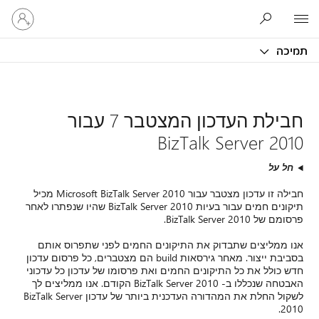
היכנס
Microsoft
לחשבון
שלך
תמיכה
חבילת העדכון המצטבר 7 עבור
BizTalk Server 2010
חל על
חבילה זו עדכון מצטבר עבור Microsoft BizTalk Server 2010 מכיל
תיקונים חמים עבור בעיות BizTalk Server 2010 שהיו שנפתרו לאחר
פרסומם של BizTalk Server 2010.
אנו ממליצים שתבדוק את התיקונים החמים לפני שתפרוס אותם
בסביבת ייצור. מאחר גירסאות build הם מצטברים, כל פרסום עדכון
חדש כולל את כל התיקונים החמים ואת פרסומו של עדכון כל עדכוני
האבטחה שנכללו ב- BizTalk Server 2010 הקודם. אנו ממליצים לך
לשקול החלת את המהדורה העדכנית ביותר של עדכון BizTalk Server
2010.