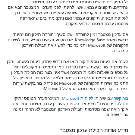
כל התיקונים חדשים מתפרסמים לציבור בעדכון מצטבר
עתידיים. תיקונים עצמאי, עשוי להינתן לפני העדכון המצטבר הבא אם
הבעיה שדווחה היא קריטית, השפעה עסקיים משמעותיים, אין דרך
לעקיפת הבעיה. תיקונים עצמאי (אם ניתן) מחייבים שהאחרונה
פרסמה עדכון מצטבר כתנאי מוקדם.
אם עדכון מצטבר זמין להורדה, ישנו סעיף "הורדת תיקון חם זמינה"
בראש מאמר Knowledge Base. אם מקטע זה אינו מופיע, פנה לשירות
הלקוחות של Microsoft ותמיכה כדי להשיג את חבילת העדכון
המצטבר.
הערה אם בעיות נוספות קורות או אם נדרש פתרון בעיות כלשהו, ייתכן
שתצטרך ליצור בקשת שירות נפרדת. דמי התמיכה המקובלים יחולו
על נוספים שאלות וסוגיות תמיכה אשר אינן מצריכות חבילת העדכון
המצטבר ספציפית זו. לקבלת רשימה מלאה של מספרי הטלפון של
התמיכה ושירות הלקוחות של Microsoft או כדי ליצור בקשת שירות
נפרדת, בקר באתר האינטרנט הבא של Microsoft:
צור קשר עם שירותי לקוחות Microsoft ותמיכה
הערה הטופס "תיקון
חם להוריד זמינה" מציג את השפות שעבורן עדכון מצטבר זמין. אם
אינך רואה שפה מסוימות, חבילת העדכון המצטבר לא תהיה זמינה
עבור שפה זו.
מידע אודות חבילת עדכון מצטבר