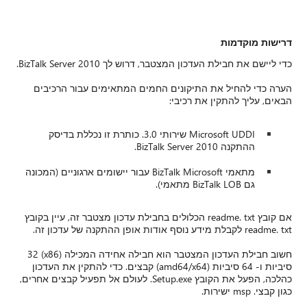
דרישות מוקדמות
כדי ליישם את חבילת העדכון המצטבר, דרוש לך BizTalk Server 2010.
הערה כדי להחיל את התיקונים החמים המתאימים עבור הרכיבים
הבאים, עליך להתקין את רכיבי:
Microsoft UDDI שירותי 3.0. כותרת זו נכללת בדיסק
ההתקנה BizTalk Server 2010.
מתאמי BizTalk Microsoft עבור יישומים ארגוניים (המכונה
גם BizTalk LOB מתאמי).
אם קובץ readme. txt הכלולים בחבילת עדכון מצטבר זה, עיין בקובץ
readme. txt לקבלת מידע נוסף אודות אופן ההתקנה של עדכון זה.
חשוב חבילת העדכון המצטבר הוא חבילה אחידה המכילה (x86) 32
סיביות ו- 64 סיביות (amd64/x64) קבצים. כדי להתקין את העדכון
כהלכה, הפעל את הקובץ Setup.exe. לעולם אל תפעיל קבצים אחרים,
כגון קבצי. msp ישירות.