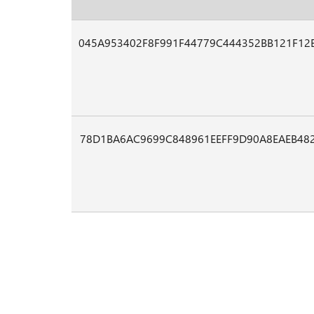
045A953402F8F991F44779C444352BB121F12
78D1BA6AC9699C848961EEFF9D90A8EAEB48