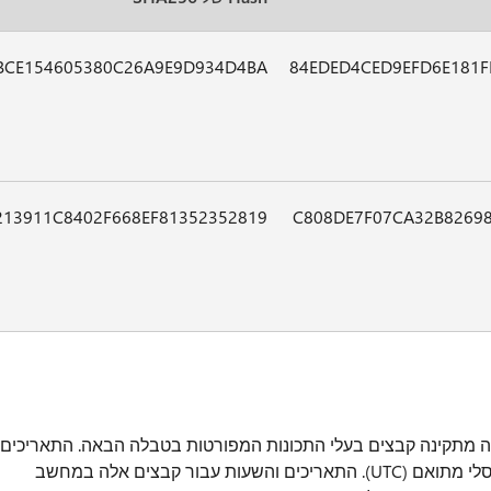
BCE154605380C26A9E9D934D4BA
84EDED4CED9EFD6E181
213911C8402F668EF81352352819
C808DE7F07CA32B8269
זה מתקינה קבצים בעלי התכונות המפורטות בטבלה הבאה. התאריכים
והשעות עבור קבצים אלה מפורטים בזמן אוניברסלי מתואם (UTC). התאריכים והשעות עבור קבצים אלה במחשב