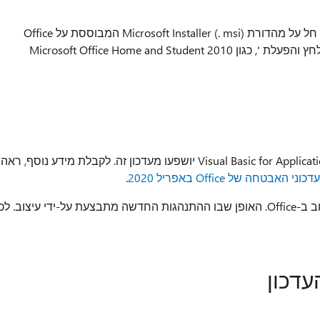
שים לב שהעדכון במרכז ההורדות של Microsoft חל על מהדורת Microsoft Installer (. msi) המבוססת על Office
2010. הוא אינו חל על המהדורות Office 2010 ' לחץ והפעלת ', כגון Microsoft Office Home and Student 2010
.
ששינוי התנהגות זה נגרם עקב שינוי עיצוב ב-Office. האופן שבו ההתנהגות החדשה מתבצעת על-ידי עיצוב. לכ
עדכון