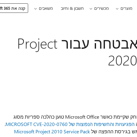
מוצרים
מכשירים
חשבון & וחיוב
משאבים
קנה את Microsoft 365
תיאור של עדכון אבטחה עבור Project
עדכון אבטחה זה פותר פגיעות של ביצוע קוד מרוחק שקיימת כאשר Microsoft Office טוען כהלכה ספריות מסוג
ה
הפגיעויות והחשיפות הנפוצות של MICROSOFT CVE-2020-0760
.
תמש בגירסת ההפצה של
Microsoft Project 2010 Service Pack