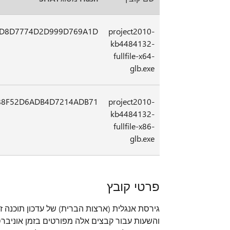
FD8D7774D2D999D769A1D
project2010-
kb4484132-
fullfile-x64-
glb.exe
88F52D6ADB4D7214ADB71
project2010-
kb4484132-
fullfile-x86-
glb.exe
פרטי קובץ
גירסת אנגלית (ארצות הברית) של עדכון תוכנה 