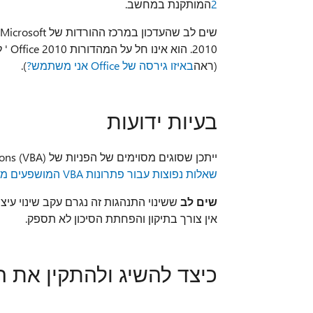
2
המותקנת במחשב.
(ראה
באיזו גירסה של Office אני משתמש?
).
בעיות ידועות
ייתכן שסוגים מסוימים של הפניות של Visual Basic for Applications (VBA) יושפעו מעדכון זה. לקבלת מידע נוסף, ראה
שאלות נפוצות עבור פתרונות VBA המושפעים מעדכוני האבטחה של Office באפריל 2020
שים לב
אין צורך בתיקון והפחתת הסיכון לא תספק.
כיצד להשיג ולהתקין את ה