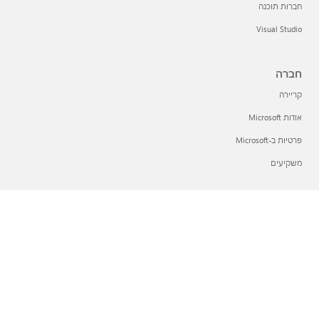
חברות תוכנה
Visual Studio
חברה
קריירה
אודות Microsoft
פרטיות ב-Microsoft
משקיעים
עברית (ישראל)
אפשרויות הפרטיות שלך
פרטיות בריאות הצרכן
צור קשר עם Microsoft
פרטיות
תנאי השימוש
סימנים מסחריים
אודות הפרסומות שלנו
נגישות
© Microsoft 2026