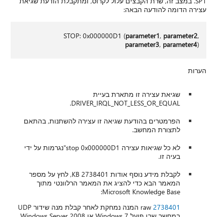
SP1. במצב זה, שרת הקבצים עלול לקרוס, ומתקבלת הודעת שגיאת
עצירה הדומה להודעה הבאה:
STOP: 0x000000D1 (
parameter1
,
parameter2
,
parameter3
,
parameter4
)
הערות
שגיאת עצירה זו מתארת בעיית
DRIVER_IRQL_NOT_LESS_OR_EQUAL.
הפרמטרים בהודעת שגיאה זו עצירה להשתנות, בהתאם
לתצורת המחשב.
לא כל שגיאות עצירה stop 0x000000D1"נגרמות על ידי
בעיה זו.
לקבלת מידע נוסף אודות KB 2738401, לחץ על מספר
המאמר הבא כדי להציג את המאמר הרלוונטי מתוך
Microsoft Knowledge Base:
2738401
raw המנה נמחקת לאחר קבלת מנה שידור UDP
במחשב שבו פועל Windows 7 או Windows Server 2008