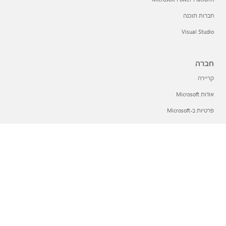
חברות תוכנה
Visual Studio
חברה
קריירה
אודות Microsoft
פרטיות ב-Microsoft
משקיעים
עברית (ישראל)
אפשרויות הפרטיות שלך
פרטיות בריאות הצרכן
צור קשר עם Microsoft
פרטיות
תנאי השימוש
סימנים מסחריים
אודות הפרסומות שלנו
נגישות
© Microsoft 2026