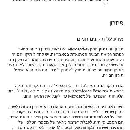
R2
פתרון
מידע על תיקונים חמים
תיקון חם נתמך זמין מ-Microsoft. עם זאת, תיקון חם זה מיועד
לפתור רק את הבעיה המתוארת במאמר זה. יש להחיל תיקון חם זה
רק במערכות שהתעוררה בהן הבעיה המתוארת במאמר זה. תיקון חם
זה עשוי לעבור בדיקות נוספות. לכן, אם המערכת שברשותך לא נפגעה
באופן חמור מבעיה זו, מומלץ להמתין לעדכון התוכנה הבא המכיל
תיקון חם זה.
אם התיקון החם זמין להורדה, ישנו סעיף "הורדת תיקון חם זמינה"
בראש מאמר Knowledge Base. אם מקטע זה אינו מופיע, פנה לשירות
הלקוחות והתמיכה של Microsoft כדי לקבל את התיקון החם.
הערה אם בעיות נוספות מתרחשות או אם נדרש פתרון בעיות כלשהו,
ייתכן שתצטרך ליצור בקשת שירות נפרדת. דמי התמיכה המקובלים
יחולו על שאלות וסוגיות תמיכה נוספות אשר אינן מצריכות את התיקון
חם הספציפי הזה. לקבלת רשימה מלאה של מספרי הטלפון של
התמיכה ושירות הלקוחות של Microsoft או כדי ליצור בקשת שירות