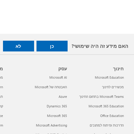
האם מידע זה היה שימושי?
כן
לא
חינוך
עסק
מפ
Microsoft Education
Microsoft AI
מפתח
מכשירים לחינוך
האבטחה של Microsoft
arn
Microsoft Teams בתחום החינוך
Azure
תמי
Microsoft 365 Education
Dynamics 365
קהילת h
ce
Microsoft 365
Office Education
הדרכות ופיתוח למחנכים
Microsoft Advertising
orm