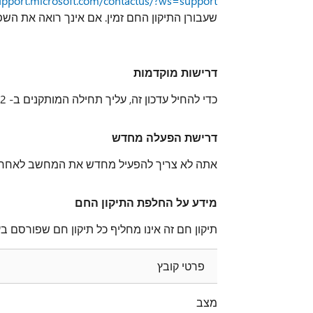
support.microsoft.com/contactus/?ws=support
שעבורן התיקון החם זמין. אם אינך רואה את השפה
דרישות מוקדמות
כדי להחיל עדכון זה, עליך תחילה המותקנים ב- Windows Server 2012 R2 עדכון
דרישת הפעלה מחדש
אתה לא צריך להפעיל מחדש את המחשב לאחר ה
מידע על החלפת התיקון החם
תיקון חם זה אינו מחליף כל תיקון חם שפורסם ב
פרטי קובץ
מצב