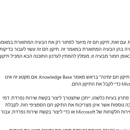
תיקון חם נתמך זמין מתוך התמיכה של Microsoft. עם זאת, תיקון חם זה מיועד לפתור רק את הבעיה המתוארת במאמ
רה בהן הבעיה המתוארת במאמר זה. תיקון חם זה עשוי לעבור בדיקות
פן חמור מבעיה זו, מומלץ להמתין לעדכון התוכנה הבא המכיל תיקון
אם התיקון החם זמין להורדה, ישנו סעיף "הורדת תיקון חם זמינה" בראש מאמר Knowledge Base. אם מקטע זה אינו
רון בעיות כלשהו, ייתכן שתצטרך ליצור בקשת שירות נפרדת. דמי
כה נוספות אשר אינן מצריכות את התיקון חם הספציפי הזה. לקבלת
רשימה מלאה של מספרי הטלפון של התמיכה ושירות הלקוחות של Microsoft או כדי ליצור בקשת שירות נפרדת, עבור