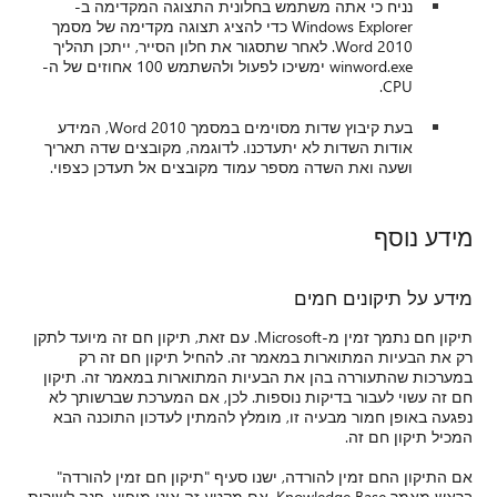
נניח כי אתה משתמש בחלונית התצוגה המקדימה ב-
Windows Explorer כדי להציג תצוגה מקדימה של מסמך
Word 2010. לאחר שתסגור את חלון הסייר, ייתכן תהליך
winword.exe ימשיכו לפעול ולהשתמש 100 אחוזים של ה-
CPU.
בעת קיבוץ שדות מסוימים במסמך Word 2010, המידע
אודות השדות לא יתעדכנו. לדוגמה, מקובצים שדה תאריך
ושעה ואת השדה מספר עמוד מקובצים אל תעדכן כצפוי.
מידע נוסף
מידע על תיקונים חמים
תיקון חם נתמך זמין מ-Microsoft. עם זאת, תיקון חם זה מיועד לתקן
רק את הבעיות המתוארות במאמר זה. להחיל תיקון חם זה רק
במערכות שהתעוררה בהן את הבעיות המתוארות במאמר זה. תיקון
חם זה עשוי לעבור בדיקות נוספות. לכן, אם המערכת שברשותך לא
נפגעה באופן חמור מבעיה זו, מומלץ להמתין לעדכון התוכנה הבא
המכיל תיקון חם זה.
אם התיקון החם זמין להורדה, ישנו סעיף "תיקון חם זמין להורדה"
בראש מאמר Knowledge Base. אם מקטע זה אינו מופיע, פנה לשירות