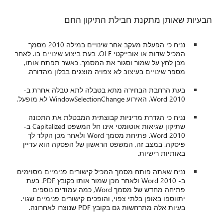
הבעיות שאותן מתקנת חבילת התיקון החם
נניח כי הפעלת מעקב אחר שינויים במילה 2010 מסמך
המכיל שדות או אובייקטי OLE. בעת ביצוע שינויים בו. לאחר
מכן לחץ על שמור וסגור את המסמך. כאשר תפתח אותו,
מספר שינויים בעיצוב לא צפויה מוצגים בבלון מהדורה.
בעת הרחבת הבחירה מתא בטבלה לתא טבלה אחרת ב-
Word 2010, האירוע WindowSelectionChange לא מופעל.
נניח כי הגדרת מדיניות קבוצתית המבטלת את התכונה
שתיקון שגיאות אוטומטי אינו חל המשפט Capitalized ב-
Word 2010. פתיחת מסמך Word ולאחר מכן הקלד לך
פיסקה. במצב זה, המשפט הראשון של הפסקה הוא עדיין
באותיות רישיות.
נניח שאתה פותח מסמך המכיל קישורים פנימיים מסוימים
ב- Word 2010 ולאחר מכן שמור אותו כקובץ PDF. בעת
פתיחה מחדש של מסמך Word, כמה עמודים נוספים
יתווספו באופן בלתי צפוי, והופכים קישורים פנימיים שגוי.
בעיות אלה מתרחשות גם בקובץ PDF שנוצרו לאחרונה.