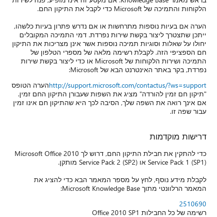
הלקוחות והתמיכה של Microsoft כדי לקבל את התיקון החם.
הערה אם בעיות נוספות מתרחשות או אם נדרש פתרון בעיות כלשהו,
ייתכן שתצטרך ליצור בקשת שירות נפרדת. דמי התמיכה המקובלים
יחולו על שאלות וסוגיות תמיכה נוספות אשר אינן מצריכות את התיקון
חם הספציפי הזה. לקבלת רשימה מלאה של מספרי הטלפון של
התמיכה ושירות הלקוחות של Microsoft או כדי ליצור בקשת שירות
נפרדת, בקר באתר האינטרנט הבא של Microsoft:
http://support.microsoft.com/contactus/?ws=support
הערה הטופס
"תיקון חם זמין להורדה" מציג את השפות שעבורן התיקון החם זמין.
אם אינך רואה את השפה שלך, הסיבה לכך היא שהתיקון חם אינו זמין
עבור שפה זו.
דרישות מוקדמות
כדי להתקין את חבילת התיקון החם, דרוש לך Microsoft Office 2010
Service Pack 1 (SP1) או Service Pack 2 (SP2) מותקן.
לקבלת מידע נוסף, לחץ על מספר המאמר הבא כדי להציג את
המאמר הרלוונטי מתוך Microsoft Knowledge Base:
2510690
רשימה של כל החבילות Office 2010 SP1