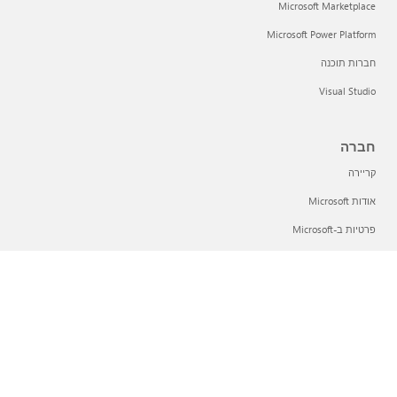
Microsoft Marketplace
Microsoft Power Platform
חברות תוכנה
Visual Studio
חברה
קריירה
אודות Microsoft
פרטיות ב-Microsoft
משקיעים
עברית (ישראל)
אפשרויות הפרטיות שלך
פרטיות בריאות הצרכן