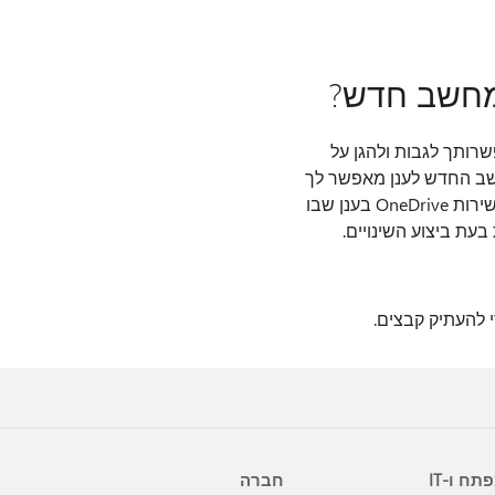
למחשב חדש?
OneDri, שירות אחסון בענן. באפשרותך לגבות ולהגן על
חשב החדש לענן מאפשר לך
לאחסן את הקובץ באופן מקומי לשימוש לא מקוון כאשר אין לך גישה לאינטרנט. הם מאוחסנים גם בשירות OneDrive בענן שבו
תח ו-IT
חברה