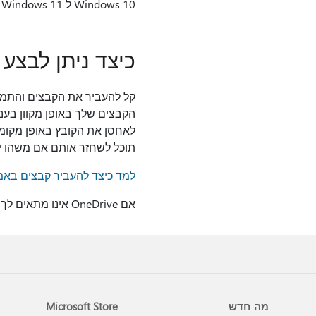
Windows 10 ל Windows 11 ללא תשלום.
כיצד ניתן לבצע
הקבצים שלך באופן מקוון בע
תוכל לשחזר אותם אם משהו יקרה. OneDrive יכול לשמור באופן אוטומטי על סינכרון שתי הגירסאות בע
למד כיצד להעביר קבצים באמצעות e
אם OneDrive אינו מתאים לך ביותר, באפשרותך גם להשתמש בכונן קשיח חיצוני או במקש USB כדי להעתיק קבצים.
מה חדש
Microsoft Store