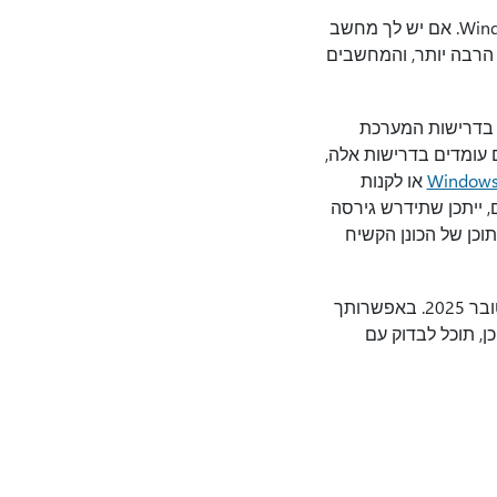
- Windows 11 היא הגירסה העדכנית ביותר של Windows. אם יש לך מחשב
כנה השתפרו הרבה יותר, והמחשבים
 בדרישות המערכת
ם פועלת גירסה לא נתמכת של Windows אינם עומדים בדרישות אלה,
Windows
או לקנות
, ייתכן שתידרש גירסה
וכן של הכונן הקשיח
שלך - Windows 10 עדיין זמינה ותתמך עד 14 באוקטובר 2025. באפשרותך
כן, תוכל לבדוק עם