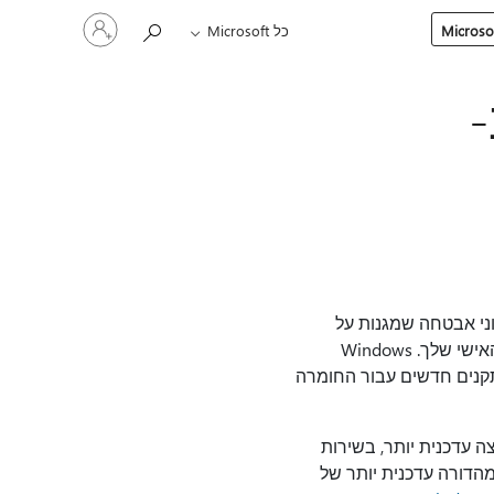
היכנס
כל Microsoft
לחשבון
שלך
Micro. עדכונים אלה כוללים עדכוני אבטחה שמגנות על
המחשב שלך מפני וירוסים מזיקים, תוכנות ריגול ותוכנות זדוניות אחרות, שעלולות לגנוב את המידע האישי שלך. Windows
ר את המהימנות של Windows, הכוללת מנהלי התקנים חדשים עבור החומרה
ממליצים לשדרג אותם להפצה עדכנית יותר, בשירות
להפעלת מהדורה עדכנית יותר של