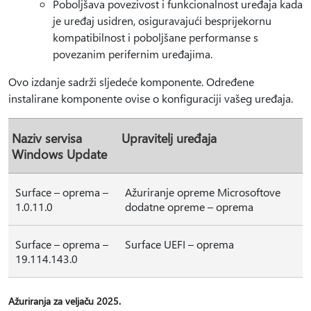
Poboljšava povezivost i funkcionalnost uređaja kada
je uređaj usidren, osiguravajući besprijekornu
kompatibilnost i poboljšane performanse s
povezanim perifernim uređajima.
Ovo izdanje sadrži sljedeće komponente. Određene
instalirane komponente ovise o konfiguraciji vašeg uređaja.
Naziv servisa
Upravitelj uređaja
Windows Update
Surface – oprema –
Ažuriranje opreme Microsoftove
1.0.11.0
dodatne opreme – oprema
Surface – oprema –
Surface UEFI – oprema
19.114.143.0
Ažuriranja za veljaču 2025.