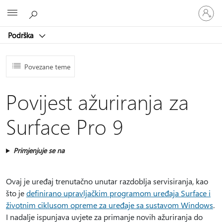
Prijavite
Microsoft
se
u
Podrška
svoj
račun
Povezane teme
Povijest ažuriranja za
Surface Pro 9
Primjenjuje se na
Ovaj je uređaj trenutačno unutar razdoblja servisiranja, kao
što je
definirano upravljačkim programom uređaja Surface i
životnim ciklusom opreme za uređaje sa sustavom Windows
.
I nadalje ispunjava uvjete za primanje novih ažuriranja do