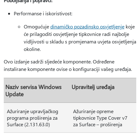
Poboljšanja i popravci:
Performanse i iskoristivost:
Omogućuje
dinamičko pozadinsko osvjetljenje
koje
će prilagoditi osvjetljenje tipkovnice radi najbolje
vidljivosti u skladu s promjenama uvjeta osvjetljenja
okoline.
Ovo izdanje sadrži sljedeće komponente. Određene
instalirane komponente ovise o konfiguraciji vašeg uređaja.
Naziv servisa Windows
Upravitelj uređaja
Update
Ažuriranje upravljačkog
Ažuriranje opreme
programa proširenja za
tipkovnice Type Cover v7
Surface (2.131.63.0)
za Surface – proširenja