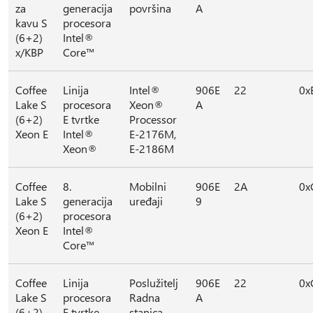
za
generacija
površina
A
kavu S
procesora
(6+2)
Intel®
x/KBP
Core™
Coffee
Linija
Intel®
906E
22
0x
Lake S
procesora
Xeon®
A
(6+2)
E tvrtke
Processor
Xeon E
Intel®
E-2176M,
Xeon®
E-2186M
Coffee
8.
Mobilni
906E
2A
0x
Lake S
generacija
uređaji
9
(6+2)
procesora
Xeon E
Intel®
Core™
Coffee
Linija
Poslužitelj
906E
22
0x
Lake S
procesora
Radna
A
(6+2)
E tvrtke
stanica