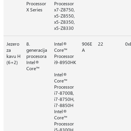
Processor
Processor
X Series
x7-Z8750,
x5-Z8550,
x5-Z8350,
x5-Z8330
Jezero
8.
Intel®
906E
22
0x
za
generacija
Core™
A
kavu H
procesora
Processor
(6+2)
Intel®
i9-8950HK
Core™
Intel®
Core™
Processor
i7-8700B,
i7-8750H,
i7-8850H
Intel®
Core™
Processor
i5-8300H,