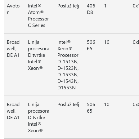
Avoto
Intel®
Poslužitelj
406
1
0x
n
Atom®
D8
Processor
C Series
Broad
Linija
Intel®
506
10
0x
well,
procesora
Xeon®
65
DE A1
D tvrtke
Processor
Intel®
D-1513N,
Xeon®
D-1523N,
D-1533N,
D-1543N,
D1553N
Broad
Linija
Poslužitelj
506
10
0x
well,
procesora
65
DE A1
D tvrtke
Intel®
Xeon®