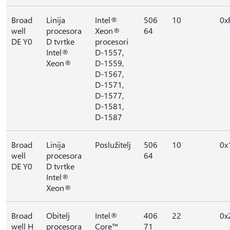
Broad
Linija
Intel®
506
10
0x
well
procesora
Xeon®
64
DE Y0
D tvrtke
procesori
Intel®
D-1557,
Xeon®
D-1559,
D-1567,
D-1571,
D-1577,
D-1581,
D-1587
Broad
Linija
Poslužitelj
506
10
0x
well
procesora
64
DE Y0
D tvrtke
Intel®
Xeon®
Broad
Obitelj
Intel®
406
22
0x
well H
procesora
Core™
71