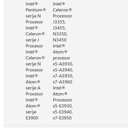
Intel®
Intel®
Pentium®
Celeron®
serija N
Processor
Procesor
J3355,
Intel®
J3455,
Celeron®
N3350,
serije J
N3450
Procesor
Intel®
Intel®
Atom®
Celeron®
procesor
serije N
x5-A3930,
Procesor
x5-A3940,
Intel®
x7-A3950,
Atom®
x7-A3960
serije A
Intel®
Procesor
Atom®
Intel®
Processor
Atom®
x5-E3930,
serije
x5-E3940,
E3900
x7-E3950