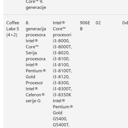
Core™ 9.
generacije
Coffee
8.
Intel®
906E
02
0x
Lake S
generacija
Core™
B
(4+2)
procesora
procesori
Intel®
i3-8000,
Core™
i3-8000T,
Serija
i3-8020,
procesora
i3-8100,
Intel®
i3-8100,
Pentium®
i3-8100T,
Gold
i3-8120,
Procesor
i3-8300,
Intel®
i3-8300T,
Celeron®
i3-8350K
serije G
Intel®
Pentium®
Gold
G5400,
G5400T,