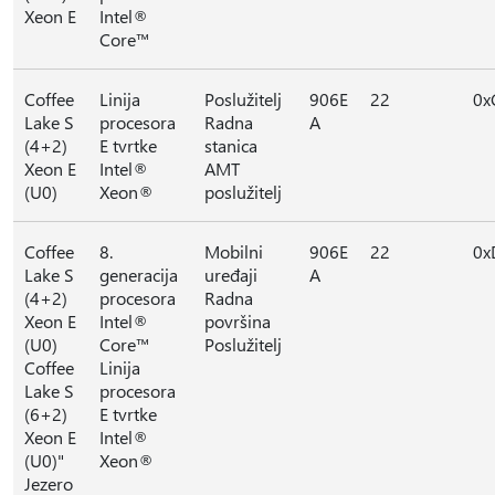
Xeon E
Intel®
Core™
Coffee
Linija
Poslužitelj
906E
22
0x
Lake S
procesora
Radna
A
(4+2)
E tvrtke
stanica
Xeon E
Intel®
AMT
(U0)
Xeon®
poslužitelj
Coffee
8.
Mobilni
906E
22
0x
Lake S
generacija
uređaji
A
(4+2)
procesora
Radna
Xeon E
Intel®
površina
(U0)
Core™
Poslužitelj
Coffee
Linija
Lake S
procesora
(6+2)
E tvrtke
Xeon E
Intel®
(U0)"
Xeon®
Jezero