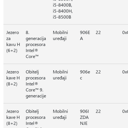
i5-8400B,
i5-8400H,
i5-8500B
Jezero
8.
Mobilni
906E
22
0x
za
generacija
uređaji
A
kavu H
procesora
(6+2)
Intel®
Core™
Jezero
Obitelj
Mobilni
906e
22
0x
kave H
procesora
uređaji
c
(8+2)
Intel®
Core™ 9.
generacije
Jezero
Obitelj
Mobilni
906I
22
0x
kave H
procesora
uređaji
ZDA
(8+2)
Intel®
NJE