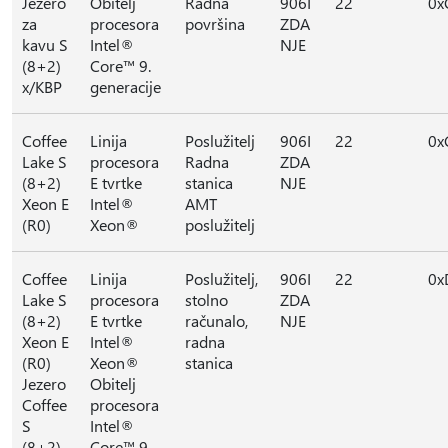
Jezero
Obitelj
Radna
906I
22
0x
za
procesora
površina
ZDA
kavu S
Intel®
NJE
(8+2)
Core™ 9.
x/KBP
generacije
Coffee
Linija
Poslužitelj
906I
22
0x
Lake S
procesora
Radna
ZDA
(8+2)
E tvrtke
stanica
NJE
Xeon E
Intel®
AMT
(R0)
Xeon®
poslužitelj
Coffee
Linija
Poslužitelj,
906I
22
0x
Lake S
procesora
stolno
ZDA
(8+2)
E tvrtke
računalo,
NJE
Xeon E
Intel®
radna
(R0)
Xeon®
stanica
Jezero
Obitelj
Coffee
procesora
S
Intel®
(8+2)
Core™ 9.