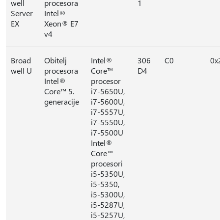
well
procesora
1
Server
Intel®
EX
Xeon® E7
v4
Broad
Obitelj
Intel®
306
C0
0x
well U
procesora
Core™
D4
Intel®
procesor
Core™ 5.
i7-5650U,
generacije
i7-5600U,
i7-5557U,
i7-5550U,
i7-5500U
Intel®
Core™
procesori
i5-5350U,
i5-5350,
i5-5300U,
i5-5287U,
i5-5257U,