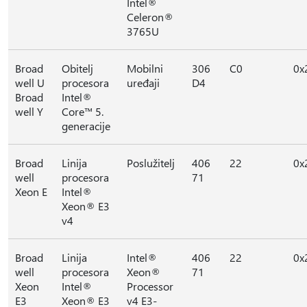
Intel®
Celeron®
3765U
Broad
Obitelj
Mobilni
306
C0
0x
well U
procesora
uređaji
D4
Broad
Intel®
well Y
Core™ 5.
generacije
Broad
Linija
Poslužitelj
406
22
0x
well
procesora
71
Xeon E
Intel®
Xeon® E3
v4
Broad
Linija
Intel®
406
22
0x
well
procesora
Xeon®
71
Xeon
Intel®
Processor
E3
Xeon® E3
v4 E3-