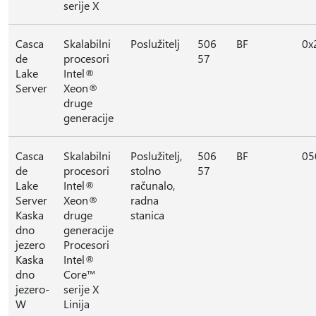
serije X
Casca
Skalabilni
Poslužitelj
506
BF
0x
de
procesori
57
Lake
Intel®
Server
Xeon®
druge
generacije
Casca
Skalabilni
Poslužitelj,
506
BF
05
de
procesori
stolno
57
Lake
Intel®
računalo,
Server
Xeon®
radna
Kaska
druge
stanica
dno
generacije
jezero
Procesori
Kaska
Intel®
dno
Core™
jezero-
serije X
W
Linija