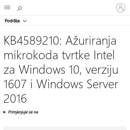
Prijavite
Microsoft
se
u
Podrška
svoj
račun
KB4589210: Ažuriranja
mikrokoda tvrtke Intel
za Windows 10, verziju
1607 i Windows Server
2016
Primjenjuje se na