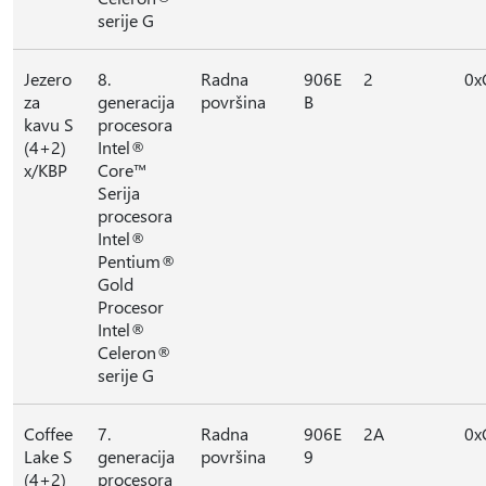
serije G
Jezero
8.
Radna
906E
2
0x
za
generacija
površina
B
kavu S
procesora
(4+2)
Intel®
x/KBP
Core™
Serija
procesora
Intel®
Pentium®
Gold
Procesor
Intel®
Celeron®
serije G
Coffee
7.
Radna
906E
2A
0x
Lake S
generacija
površina
9
(4+2)
procesora