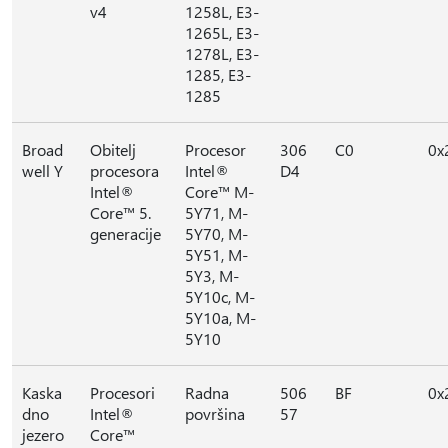
v4
1258L, E3-
1265L, E3-
1278L, E3-
1285, E3-
1285
Broad
Obitelj
Procesor
306
C0
0x
well Y
procesora
Intel®
D4
Intel®
Core™ M-
Core™ 5.
5Y71, M-
generacije
5Y70, M-
5Y51, M-
5Y3, M-
5Y10c, M-
5Y10a, M-
5Y10
Kaska
Procesori
Radna
506
BF
0x
dno
Intel®
površina
57
jezero
Core™