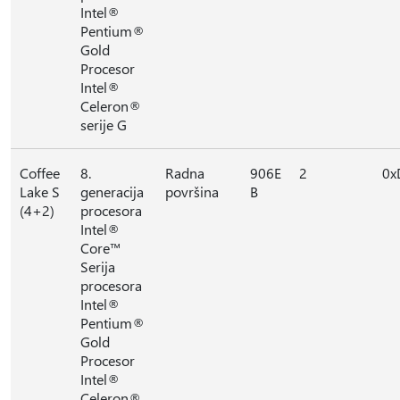
Intel®
Pentium®
Gold
Procesor
Intel®
Celeron®
serije G
Coffee
8.
Radna
906E
2
0x
Lake S
generacija
površina
B
(4+2)
procesora
Intel®
Core™
Serija
procesora
Intel®
Pentium®
Gold
Procesor
Intel®
Celeron®