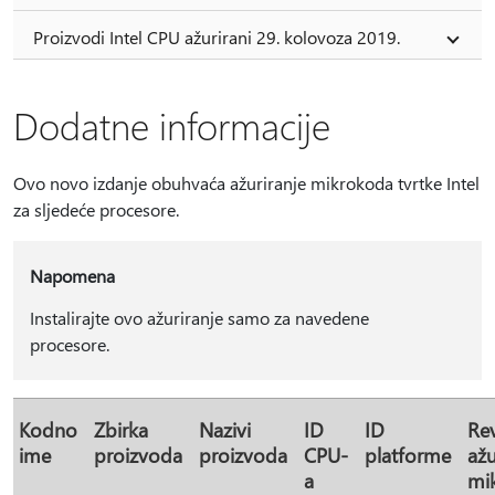
Proizvodi Intel CPU ažurirani 29. kolovoza 2019.
Dodatne informacije
Ovo novo izdanje obuhvaća ažuriranje mikrokoda tvrtke Intel
za sljedeće procesore.
Napomena
Instalirajte ovo ažuriranje samo za navedene
procesore.
Kodno
Zbirka
Nazivi
ID
ID
Rev
ime
proizvoda
proizvoda
CPU-
platforme
ažu
a
mi