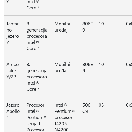
Y
Intel®
Core™
Jantar
8.
Mobilni
806E
10
0x
no
generacija
uređaji
9
jezero
procesora
Y
Intel®
Core™
Amber
8.
Mobilni
806E
10
0x
Lake-
generacija
uređaji
9
Y/22
procesora
Intel®
Core™
Jezero
Procesor
Intel®
506
03
0x
Apollo
Intel®
Pentium®
C9
1
Pentium®
procesor
serija J
J4205,
Procesor
N4200