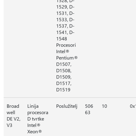
1528, D-
1529, D-
1531, D-
1533, D-
1537, D-
1541, D-
1548
Procesori
Intel®
Pentium®
D1507,
D1508,
D1509,
D1517,
D1519
Broad
Linija
Poslužitelj
506
10
0x
well
procesora
63
DE V2,
D tvrtke
V3
Intel®
Xeon®