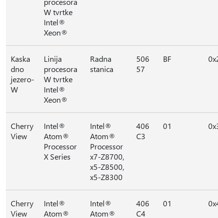
procesora
W tvrtke
Intel®
Xeon®
Kaska
Linija
Radna
506
BF
0x
dno
procesora
stanica
57
jezero-
W tvrtke
W
Intel®
Xeon®
Cherry
Intel®
Intel®
406
01
0x
View
Atom®
Atom®
C3
Processor
Processor
X Series
x7-Z8700,
x5-Z8500,
x5-Z8300
Cherry
Intel®
Intel®
406
01
0x
View
Atom®
Atom®
C4