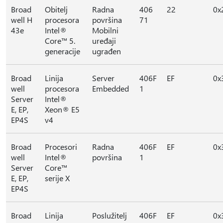
Broad
Obitelj
Radna
406
22
0x
well H
procesora
površina
71
43e
Intel®
Mobilni
Core™ 5.
uređaji
generacije
ugrađen
Broad
Linija
Server
406F
EF
0x
well
procesora
Embedded
1
Server
Intel®
E, EP,
Xeon® E5
EP4S
v4
Broad
Procesori
Radna
406F
EF
0x
well
Intel®
površina
1
Server
Core™
E, EP,
serije X
EP4S
Broad
Linija
Poslužitelj
406F
EF
0x