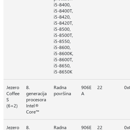
i5-8400,
i5-8400T,
i5-8420,
i5-8420T,
i5-8500,
i5-8500T,
i5-8550,
i5-8600,
i5-8600K,
i5-8600T,
i5-8650,
i5-8650K
Jezero
8.
Radna
906E
22
0x
Coffee
generacija
površina
A
S
procesora
(6+2)
Intel®
Core™
Jezero
8.
Radna
906E
22
0x