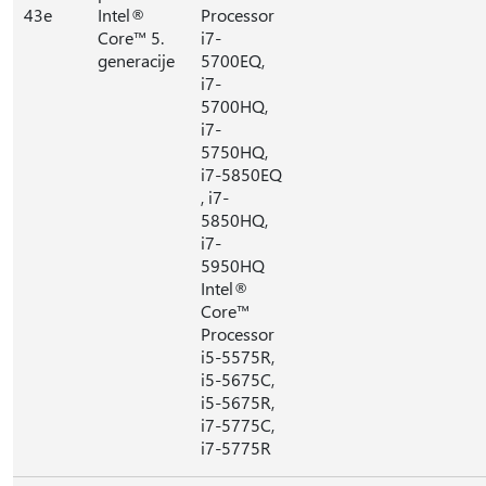
43e
Intel®
Processor
Core™ 5.
i7-
generacije
5700EQ,
i7-
5700HQ,
i7-
5750HQ,
i7-5850EQ
, i7-
5850HQ,
i7-
5950HQ
Intel®
Core™
Processor
i5-5575R,
i5-5675C,
i5-5675R,
i7-5775C,
i7-5775R