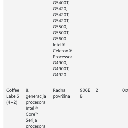
G5400T,
G5420,
G5420T,
G5420T,
G5500,
G5500T,
G5600
Intel®
Celeron®
Processor
G4900,
G4900T,
G4920
Coffee
8.
Radna
906E
2
0x
Lake S
generacija
površina
B
(4+2)
procesora
Intel®
Core™
Serija
procesora