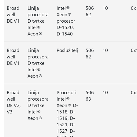
Broad
Linija
Intel®
506
10
0x
well
procesora
Xeon®
62
DE V1
D tvrtke
procesor
Intel®
D-1520,
Xeon®
D-1540
Broad
Linija
Poslužitelj
506
10
0x
well
procesora
62
DE V1
D tvrtke
Intel®
Xeon®
Broad
Linija
Procesori
506
10
0x
well
procesora
Intel®
63
DE V2,
D tvrtke
Xeon® D-
V3
Intel®
1518, D-
Xeon®
1519, D-
1521, D-
1527, D-