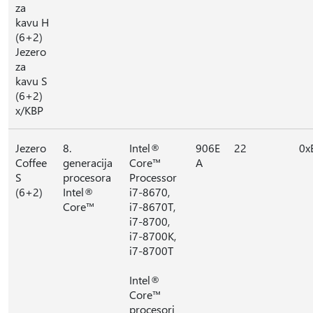
za
kavu H
(6+2)
Jezero
za
kavu S
(6+2)
x/KBP
Jezero
8.
Intel®
906E
22
0x
Coffee
generacija
Core™
A
S
procesora
Processor
(6+2)
Intel®
i7-8670,
Core™
i7-8670T,
i7-8700,
i7-8700K,
i7-8700T
Intel®
Core™
procesori