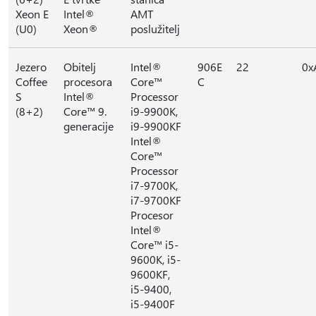
Xeon E
Intel®
AMT
(U0)
Xeon®
poslužitelj
Jezero
Obitelj
Intel®
906E
22
0x
Coffee
procesora
Core™
C
S
Intel®
Processor
(8+2)
Core™ 9.
i9-9900K,
generacije
i9-9900KF
Intel®
Core™
Processor
i7-9700K,
i7-9700KF
Procesor
Intel®
Core™ i5-
9600K, i5-
9600KF,
i5-9400,
i5-9400F