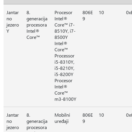
Jantar
8.
Procesor
806E
10
0x
no
generacija
Intel®
9
jezero
procesora
Core™ i7-
Y
Intel®
8510Y, i7-
Core™
8500Y
Intel®
Core™
Processor
i5-8310Y,
i5-8210Y,
i5-8200Y
Procesor
Intel®
Core™
m3-8100Y
Jantar
8.
Mobilni
806E
10
0x
no
generacija
uređaji
9
jezero
procesora