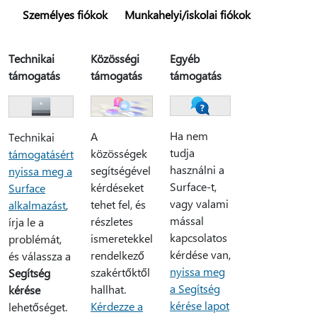
Személyes fiókok
Munkahelyi/iskolai fiókok
Technikai
Közösségi
Egyéb
támogatás
támogatás
támogatás
Ha nem
A
Technikai
tudja
közösségek
támogatásért
használni a
segítségével
nyissa meg a
Surface-t,
kérdéseket
Surface
vagy valami
tehet fel, és
alkalmazást
,
mással
részletes
írja le a
kapcsolatos
ismeretekkel
problémát,
kérdése van,
rendelkező
és válassza a
nyissa meg
szakértőktől
Segítség
a Segítség
hallhat.
kérése
kérése lapot
Kérdezze a
lehetőséget.