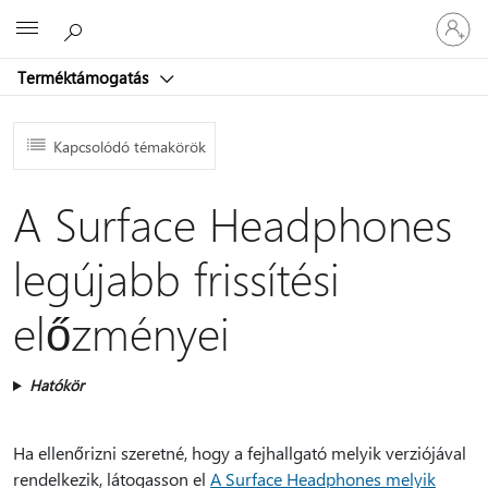
Jelentke
Microsoft
be
a
Terméktámogatás
fiókjába
Kapcsolódó témakörök
A Surface Headphones
legújabb frissítési
előzményei
Hatókör
Ha ellenőrizni szeretné, hogy a fejhallgató melyik verziójával
rendelkezik, látogasson el
A Surface Headphones melyik