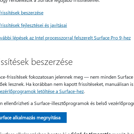
frissítések beszerzése
frissítések fejlesztései és javításai
vábbi lépések az Intel processzorral felszerelt Surface Pro 9-hez
issítések beszerzése
ace-frissítések fokozatosan jelennek meg — nem minden Surface k
őek lesznek. Ha korábban nem kapott frissítéseket, manuálisan is 
vezérlőprogramok letöltése a Surface-hez
.
n ellenőrizheti a Surface-illesztőprogramok és belső vezérlőprog
urface alkalmazás megnyitása