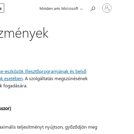
Jelentkezzen
a
Minden ami Microsoft
be
a
fiókjába
lőzmények
ce-eszközök illesztőprogramjának és belső
ök esetében
. A szolgáltatás megszűnésének
ek fogadására.
sszor)
maximális teljesítményt nyújtson, győződjön meg