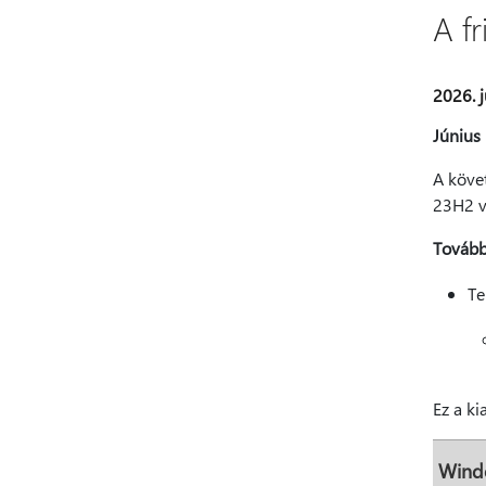
A fr
2026. j
Június 
A követ
23H2 va
Továbbf
Te
Ez a ki
Wind