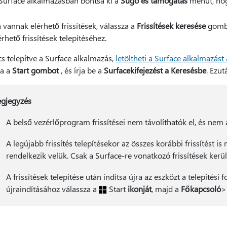
Surface alkalmazásban bontsa ki a
Súgó és támogatás
menüt, hogy
 vannak elérhető frissítések, válassza a
Frissítések keresése
gombo
érhető frissítések telepítéséhez.
s telepítve a Surface alkalmazás,
letöltheti a Surface alkalmazást
za a
Start gombot
, és írja be a
Surface
kifejezést a Keresésbe
. Ezut
gjegyzés
A belső vezérlőprogram frissítései nem távolíthatók el, és nem á
A legújabb frissítés telepítésekor az összes korábbi frissítést 
rendelkezik velük. Csak a Surface-re vonatkozó frissítések kerüln
A frissítések telepítése után indítsa újra az eszközt a telepítési
újraindításához válassza a
Start
ikonját
, majd a
Főkapcsoló
>