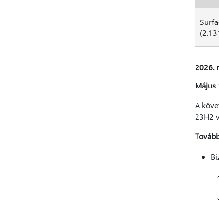
Surfa
(2.13
2026. m
Május 
A követ
23H2 va
Továbbf
Bi