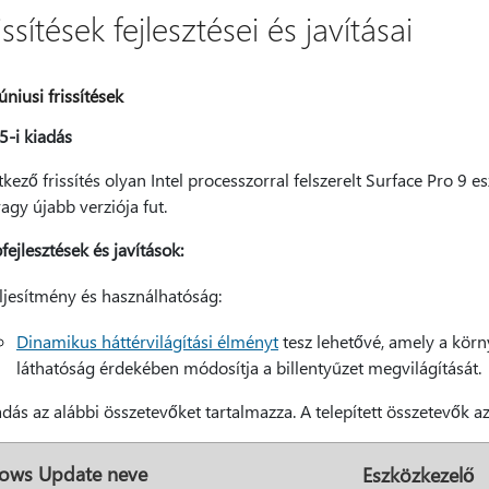
issítések fejlesztései és javításai
úniusi frissítések
5-i kiadás
kező frissítés olyan Intel processzorral felszerelt Surface Pro 
gy újabb verziója fut.
ejlesztések és javítások:
ljesítmény és használhatóság:
Dinamikus háttérvilágítási élményt
tesz lehetővé, amely a körn
láthatóság érdekében módosítja a billentyűzet megvilágítását.
adás az alábbi összetevőket tartalmazza. A telepített összetevők a
ows Update neve
Eszközkezelő