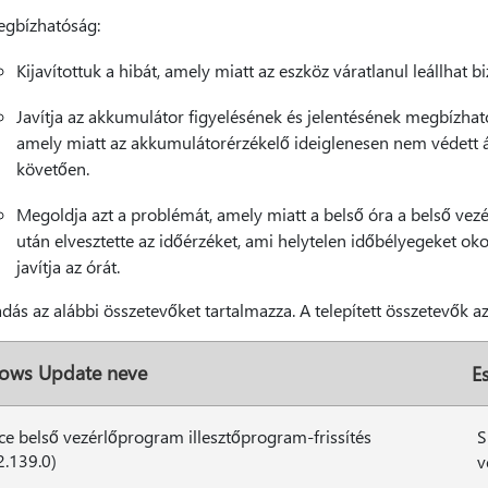
gbízhatóság:
Kijavítottuk a hibát, amely miatt az eszköz váratlanul leállhat
Javítja az akkumulátor figyelésének és jelentésének megbízh
amely miatt az akkumulátorérzékelő ideiglenesen nem védett ál
követően.
Megoldja azt a problémát, amely miatt a belső óra a belső vez
után elvesztette az időérzéket, ami helytelen időbélyegeket ok
javítja az órát.
adás az alábbi összetevőket tartalmazza. A telepített összetevők a
ows Update neve
E
ce belső vezérlőprogram illesztőprogram-frissítés
S
2.139.0)
v