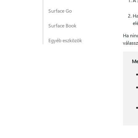
A 
Surface Go
Ha
el
Surface Book
Ha ninc
Egyéb eszközök
válass
Me