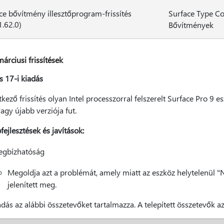
ce bővítmény illesztőprogram-frissítés
Surface Type Co
1.62.0)
Bővítmények
árciusi frissítések
s 17-i kiadás
kező frissítés olyan Intel processzorral felszerelt Surface Pro 
gy újabb verziója fut.
ejlesztések és javítások:
gbízhatóság
Megoldja azt a problémát, amely miatt az eszköz helytelenül "N
jelenített meg.
adás az alábbi összetevőket tartalmazza. A telepített összetevők a