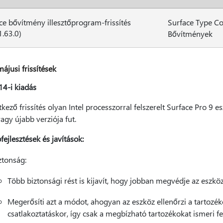
ce bővítmény illesztőprogram-frissítés
Surface Type Co
1.63.0)
Bővítmények
ájusi frissítések
14-i kiadás
kező frissítés olyan Intel processzorral felszerelt Surface Pro 
gy újabb verziója fut.
ejlesztések és javítások:
ztonság:
Több biztonsági rést is kijavít, hogy jobban megvédje az eszköz
Megerősíti azt a módot, ahogyan az eszköz ellenőrzi a tartozéko
csatlakoztatáskor, így csak a megbízható tartozékokat ismeri fe