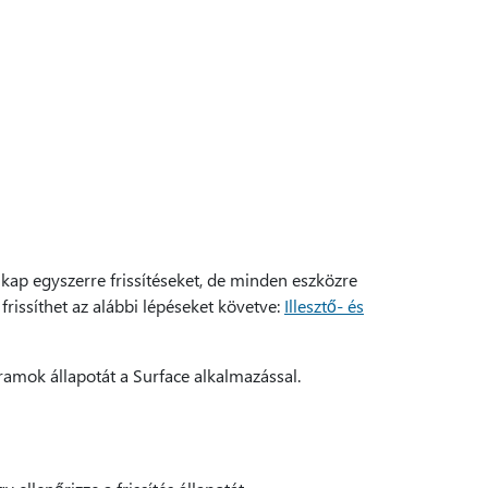
ap egyszerre frissítéseket, de minden eszközre
frissíthet az alábbi lépéseket követve:
Illesztő- és
ramok állapotát a Surface alkalmazással.