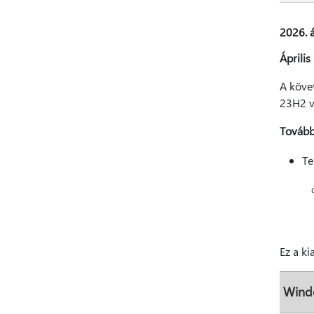
2026. á
Április
A követ
23H2 va
Továbbf
Te
Ez a ki
Wind