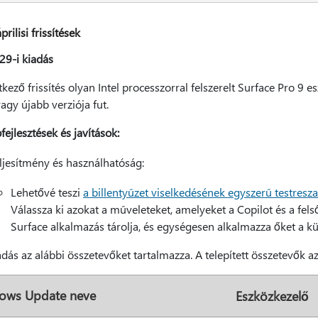
prilisi frissítések
 29-i kiadás
kező frissítés olyan Intel processzorral felszerelt Surface Pro 
gy újabb verziója fut.
ejlesztések és javítások:
ljesítmény és használhatóság:
Lehetővé teszi
a billentyűzet viselkedésének egyszerű testresz
Válassza ki azokat a műveleteket, amelyeket a Copilot és a felső 
Surface alkalmazás tárolja, és egységesen alkalmazza őket a 
adás az alábbi összetevőket tartalmazza. A telepített összetevők a
ows Update neve
Eszközkezelő