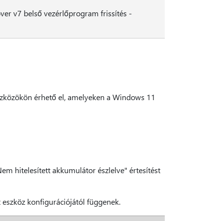
ver v7 belső vezérlőprogram frissítés -
9 eszközökön érhető el, amelyeken a Windows 11
em hitelesített akkumulátor észlelve" értesítést
z eszköz konfigurációjától függenek.