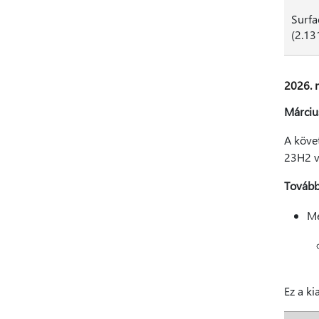
Surfa
(2.13
2026. m
Márciu
A követ
23H2 va
Továbbf
Me
Ez a ki