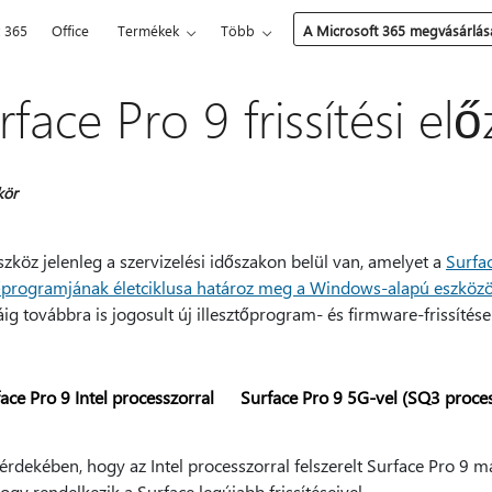
t 365
Office
Termékek
Több
A Microsoft 365 megvásárlás
rface Pro 9 frissítési e
kör
szköz jelenleg a szervizelési időszakon belül van, amelyet a
Surfa
őprogramjának életciklusa határoz meg a Windows-alapú eszköz
g továbbra is jogosult új illesztőprogram- és firmware-frissítés
ace Pro 9 Intel processzorral
Surface Pro 9 5G-vel (SQ3 proce
érdekében, hogy az Intel processzorral felszerelt Surface Pro 9 
hogy rendelkezik a Surface legújabb frissítéseivel.