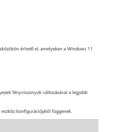
9 eszközökön érhető el, amelyeken a Windows 11
yezeti fényviszonyok változásával a legjobb
z eszköz konfigurációjától függenek.