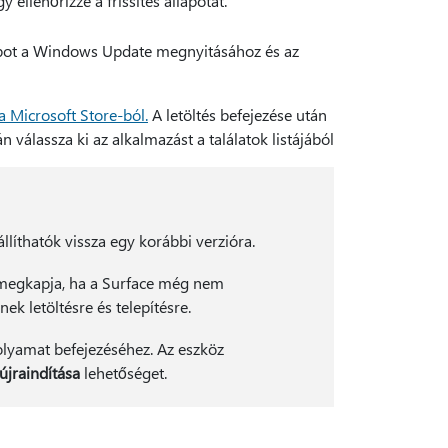
 ellenőrizze a frissítés állapotát.
t a Windows Update megnyitásához és az
 a Microsoft Store-ból.
A letöltés befejezése után
án válassza ki az alkalmazást a találatok listájából
llíthatók vissza egy korábbi verzióra.
is megkapja, ha a Surface még nem
ek letöltésre és telepítésre.
 folyamat befejezéséhez. Az eszköz
újraindítása
lehetőséget.