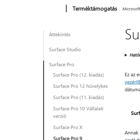
Microsoft
Terméktámogatás
Microsof
Su
Áttekintés
Surface Studio
Ható
Surface Pro
Ez az e
Surface Pro (12. kiadás)
vezérl
Surface Pro 12 hüvelykes
dátumái
Surface Pro (11. kiadás)
Surface Pro 10 Vállalati
Surf
verzió
Surface Pro X
Annak 
Surface Pro 9
arról, 