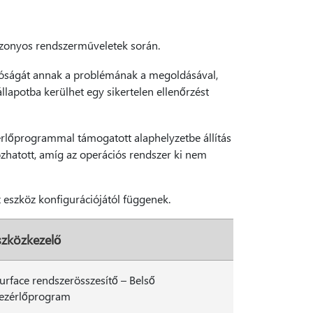
 bizonyos rendszerműveletek során.
atóságát annak a problémának a megoldásával,
lapotba kerülhet egy sikertelen ellenőrzést
érlőprogrammal támogatott alaphelyzetbe állítás
ozhatott, amíg az operációs rendszer ki nem
z eszköz konfigurációjától függenek.
szközkezelő
urface rendszerösszesítő – Belső
ezérlőprogram