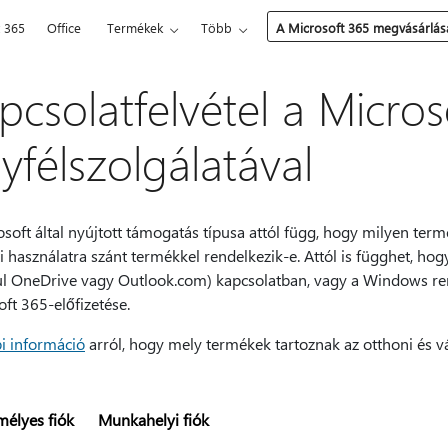
t 365
Office
Termékek
Több
A Microsoft 365 megvásárlás
pcsolatfelvétel a Micros
yfélszolgálatával
soft által nyújtott támogatás típusa attól függ, hogy milyen ter
ti használatra szánt termékkel rendelkezik-e. Attól is függhet, ho
ul OneDrive vagy Outlook.com) kapcsolatban, vagy a Windows ren
ft 365-előfizetése.
i információ
arról, hogy mely termékek tartoznak az otthoni és v
mélyes fiók
Munkahelyi fiók