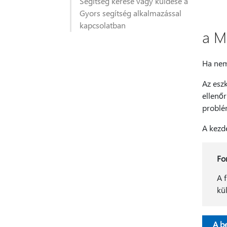
Segítség kérése vagy küldése a
Gyors segítség alkalmazással
kapcsolatban
a M
Ha nem 
Az eszk
ellenőr
problé
A kezd
Fo
A 
kü
A be