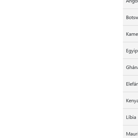
Ango
Bots
Kame
Ghán
Elefá
Keny
Líbia
Mauri