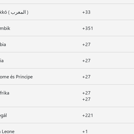
Marokkó ( المغرب )
+33
mbik
+351
bia
+27
ia
+27
ome és Principe
+27
frika
+27
+27
gál
+221
a Leone
+1