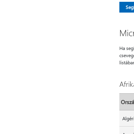
Seg
Mic
Ha seg
cseveg
listába
Afrik
Orszá