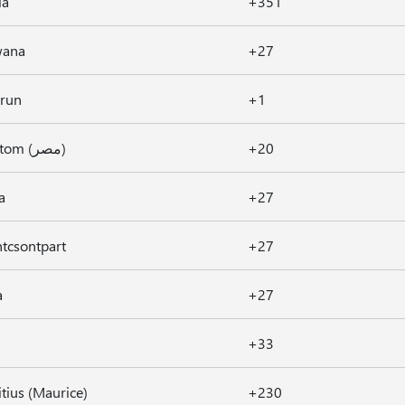
la
+351
wana
+27
run
+1
Egyiptom (مصر)
+20
a
+27
ntcsontpart
+27
a
+27
+33
tius (Maurice)
+230