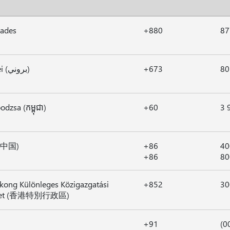
lades
+880
87
Brunei (بروني)
+673
80
dzsa (កម្ពុជា)
+60
3 
 (中国)
+86
40
+86
80
ong Különleges Közigazgatási
+852
30
ület (香港特別行政區)
+91
(0