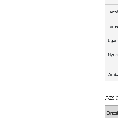
Tanzá
Ugan
Nyuga
Zimb
Ázsi
Orszá