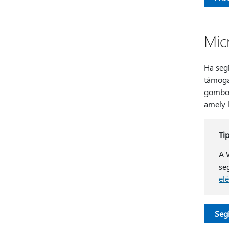
Mic
Ha segí
támoga
gombot.
amely l
Tip
A 
se
el
Seg