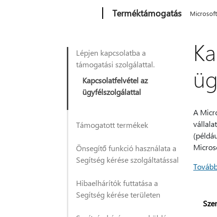
Microsoft
Terméktámogatás
Microsof
Ka
Lépjen kapcsolatba a
támogatási szolgálattal.
üg
Kapcsolatfelvétel az
ügyfélszolgálattal
A Micro
vállala
Támogatott termékek
(példá
Microso
Önsegítő funkció használata a
Segítség kérése szolgáltatással
Tovább
Hibaelhárítók futtatása a
Segítség kérése területen
Sze