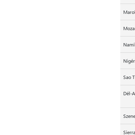
Moza
Namí
Nigér
Sao T
Dél-A
Szene
Sierr