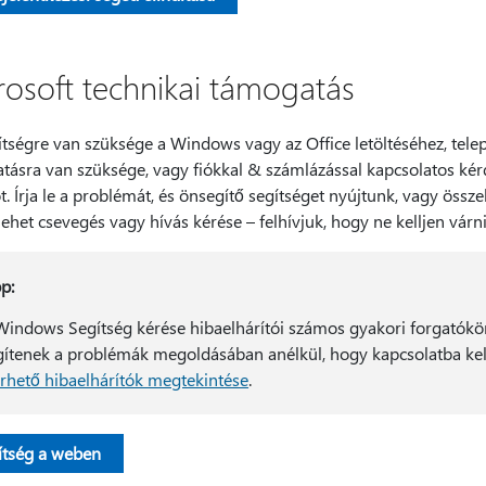
rosoft technikai támogatás
tségre van szüksége a Windows vagy az Office letöltéséhez, telep
tásra van szüksége, vagy fiókkal & számlázással kapcsolatos kérd
 Írja le a problémát, és önsegítő segítséget nyújtunk, vagy össz
ehet csevegés vagy hívás kérése – felhívjuk, hogy ne kelljen várni
p:
Windows Segítség kérése hibaelhárítói számos gyakori forgatókö
gítenek a problémák megoldásában anélkül, hogy kapcsolatba kell
érhető hibaelhárítók megtekintése
.
ítség a weben