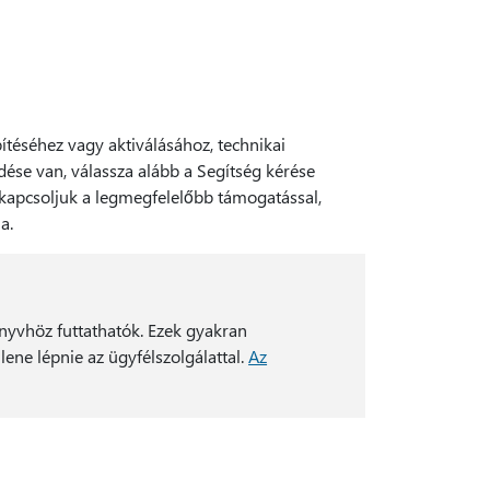
ítéséhez vagy aktiválásához, technikai
ése van, válassza alább a Segítség kérése
ekapcsoljuk a legmegfelelőbb támogatással,
a.
nyvhöz futtathatók. Ezek gyakran
ene lépnie az ügyfélszolgálattal.
Az