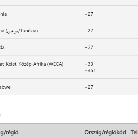
nia
+27
Tunézia (تونس/Tunézia)
+27
da
+27
t, Kelet, Közép-Afrika (WECA)
+33
+351
abwe
+27
a
g/régió
Ország/régiókód
Te