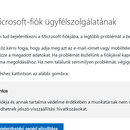
icrosoft-fiók ügyfélszolgálatának
tud bejelentkezni a Microsoft-fiókjába, a legtöbb problémát a be
öz kérni fogja, hogy adja meg azt az e-mail-címet vagy mobiltele
izze a megadott adatokat. Ha problémát észlelünk a fiókjával kapc
ma megoldásához. Ha nem találunk semmilyen problémát, végigve
éshez kattintson az alábbi gombra.
ntos
fiókja és annak tartalma védelme érdekében a munkatársak nem m
ldhetnek jelszó-visszaállítási hivatkozásokat.
jelentkezési segéd elindítása