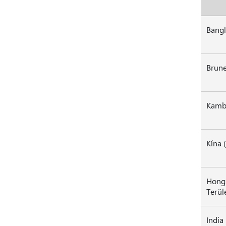
Bang
Kambo
Kína
Hongk
Ter
India