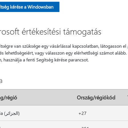
ítség kérése a Windowsban
rosoft értékesítési támogatás
ítségre van szüksége egy vásárlással kapcsolatban, látogasson el
és lehetőségeiért, vagy válasszon egy elérhetőségi számot alább.
n, használja a fenti Segítség kérése parancsot.
a
g/régió
Ország/régiókód
Algéria (الجزائر)
+27