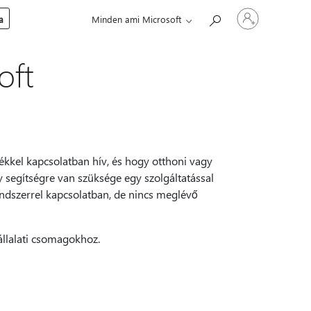
Jelentkezzen
a
Minden ami Microsoft
be
a
fiókjába
oft
mékkel kapcsolatban hív, és hogy otthoni vagy
gy segítségre van szüksége egy szolgáltatással
dszerrel kapcsolatban, de nincs meglévő
állalati csomagokhoz.