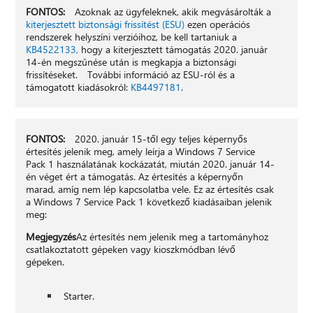
FONTOS:
Azoknak az ügyfeleknek, akik megvásárolták a
kiterjesztett biztonsági frissítést (ESU)
ezen operációs
rendszerek helyszíni verzióihoz, be kell tartaniuk a
KB4522133,
hogy a kiterjesztett támogatás 2020. január
14-én megszűnése után is megkapja a biztonsági
frissítéseket. További információ az ESU-ról és a
támogatott kiadásokról:
KB4497181
.
FONTOS:
2020. január 15-től egy teljes képernyős
értesítés jelenik meg, amely leírja a Windows 7 Service
Pack 1 használatának kockázatát, miután 2020. január 14-
én véget ért a támogatás. Az értesítés a képernyőn
marad, amíg nem lép kapcsolatba vele. Ez az értesítés csak
a Windows 7 Service Pack 1 következő kiadásaiban jelenik
meg:
Megjegyzés
Az értesítés nem jelenik meg a tartományhoz
csatlakoztatott gépeken vagy kioszkmódban lévő
gépeken.
Starter.