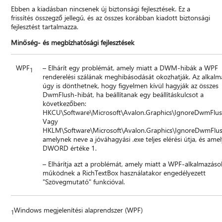
Ebben a kiadásban nincsenek új biztonsági fejlesztések. Ez a
frissítés összegző jellegű, és az összes korábban kiadott biztonsági
fejlesztést tartalmazza.
Minőség- és megbízhatósági fejlesztések
WPF
– Elhárít egy problémát, amely miatt a DWM-hibák a WPF
1
renderelési szálának meghibásodását okozhatják. Az alkal
úgy is dönthetnek, hogy figyelmen kívül hagyják az összes
DwmFlush-hibát, ha beállítanak egy beállításkulcsot a
következőben:
HKCU\Software\Microsoft\Avalon.Graphics\IgnoreDwmFlus
Vagy
HKLM\Software\Microsoft\Avalon.Graphics\IgnoreDwmFlus
amelynek neve a jóváhagyási .exe teljes elérési útja, és ame
DWORD értéke 1.
– Elhárítja azt a problémát, amely miatt a WPF-alkalmazás
működnek a RichTextBox használatakor engedélyezett
"Szövegmutató" funkcióval.
Windows megjelenítési alaprendszer (WPF)
1