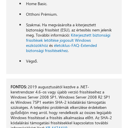
Home Basic.
Otthoni Prémium.
Szakmai. Ha megvásárolta a kiterjesztett
biztonsági frissítést (ESU), az értesítés nem jelenik
meg. További információ:
Kiterjesztett biztonsági
frissítések letöltése jogosult Windows
eszközökhöz
és
életciklus-FAQ-Extended
biztonsági frissítésekhez
.
Végső.
FONTOS:
2019 augusztusától kezdve a .NET-
keretrendszer 4.6-os vagy újabb verzió frissítéseihez a
Windows Server 2008 SP1, Windows Server 2008 R2 SP1
és Windows 7SP1 esetén SHA-2 kódaláírási támogatás
szükséges. A telepítési problémák elkerülése érdekében
győződjön meg arról, hogy rendelkezik az összes legújabb
Windows frissítéssel a frissítés alkalmazása előtt. Az SHA-2
kódaláírási támogatási frissítésekkel kapcsolatos további
információkért lásd:
KB 4474419
.