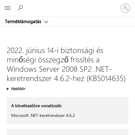
Jelentke
Microsoft
be
a
Terméktámogatás
fiókjába
2022. június 14-i biztonsági és
minőségi összegző frissítés a
Windows Server 2008 SP2 .NET-
keretrendszer 4.6.2-hez (KB5014635)
Hatókör
A következőkre vonatkozik:
Microsoft .NET-keretrendszer 4.6.2