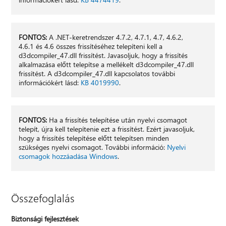
FONTOS:
A .NET-keretrendszer 4.7.2, 4.7.1, 4.7, 4.6.2,
4.6.1 és 4.6 összes frissítéséhez telepíteni kell a
d3dcompiler_47.dll frissítést. Javasoljuk, hogy a frissítés
alkalmazása előtt telepítse a mellékelt d3dcompiler_47.dll
frissítést. A d3dcompiler_47.dll kapcsolatos további
információkért lásd:
KB 4019990
.
FONTOS:
Ha a frissítés telepítése után nyelvi csomagot
telepít, újra kell telepítenie ezt a frissítést. Ezért javasoljuk,
hogy a frissítés telepítése előtt telepítsen minden
szükséges nyelvi csomagot. További információ:
Nyelvi
csomagok hozzáadása Windows
.
Összefoglalás
Biztonsági fejlesztések