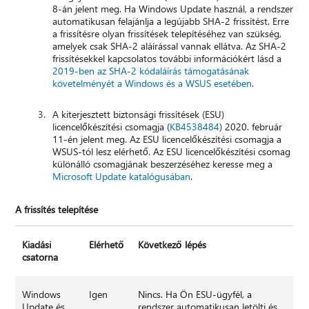
8-án jelent meg. Ha Windows Update használ, a rendszer
automatikusan felajánlja a legújabb SHA-2 frissítést. Erre
a frissítésre olyan frissítések telepítéséhez van szükség,
amelyek csak SHA-2 aláírással vannak ellátva. Az SHA-2
frissítésekkel kapcsolatos további információkért lásd a
2019-ben az SHA-2 kódaláírás támogatásának
követelményét a Windows és a WSUS esetében
.
A kiterjesztett biztonsági frissítések (ESU)
licencelőkészítési csomagja (
KB4538484
) 2020. február
11-én jelent meg. Az ESU licencelőkészítési csomagja a
WSUS-tól lesz elérhető. Az ESU licencelőkészítési csomag
különálló csomagjának beszerzéséhez keresse meg a
Microsoft Update katalógusában
.
A frissítés telepítése
Kiadási
Elérhető
Következő lépés
csatorna
Windows
Igen
Nincs. Ha Ön ESU-ügyfél, a
Update és
rendszer automatikusan letölti és