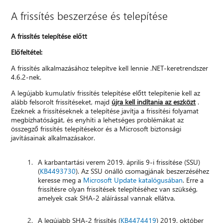
A frissítés beszerzése és telepítése
A frissítés telepítése előtt
Előfeltétel:
A frissítés alkalmazásához telepítve kell lennie .NET-keretrendszer
4.6.2-nek.
A legújabb kumulatív frissítés telepítése előtt telepítenie kell az
alább felsorolt frissítéseket, majd
újra kell indítania az eszközt
.
Ezeknek a frissítéseknek a telepítése javítja a frissítési folyamat
megbízhatóságát, és enyhíti a lehetséges problémákat az
összegző frissítés telepítésekor és a Microsoft biztonsági
javításainak alkalmazásakor.
A karbantartási verem 2019. április 9-i frissítése (SSU)
(
KB4493730
). Az SSU önálló csomagjának beszerzéséhez
keresse meg a
Microsoft Update katalógusában
. Erre a
frissítésre olyan frissítések telepítéséhez van szükség,
amelyek csak SHA-2 aláírással vannak ellátva.
A legújabb SHA-2 frissítés (
KB4474419
) 2019. október