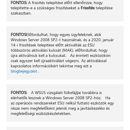
FONTOS:
A frissítés telepítése előtt ellenőrizze, hogy
telepítette-e a szükséges frissítéseket a
Frissítés
telepítése
szakaszban.
FONTOS
Előfordulhat, hogy egyes ügyfeleknek, akik
Windows Server 2008 SP2-t használnak, és a 2020. január
14-i frissítések telepítése előtt aktiválták az ESU
többszörös aktiválási kulcsát (MAK), előfordulhat, hogy
újra aktiválniuk kell a kulcsukat. Az érintett eszközökön
csak egyszer kell újraaktiválást végezni. Az aktiválással
kapcsolatos információkért tekintse meg ezt a
blogbejegyzést
.
FONTOS:
A WSUS vizsgálati fülkefájljai továbbra is
elérhetők lesznek a Windows Server 2008 SP2-höz. Ha
az operációs rendszereket ESU nélkül futtató eszközök egy
része nem megfelelőként jelenik meg a javításkezelési és
megfelelőségi eszközkészletekben.