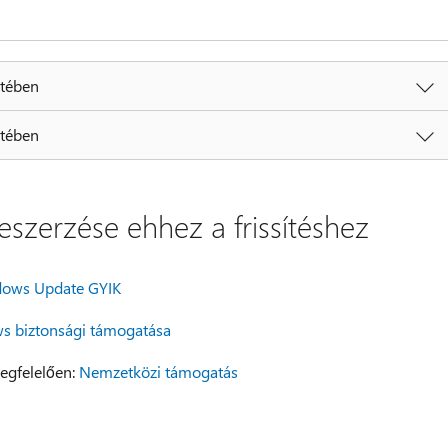
etében
etében
szerzése ehhez a frissítéshez
ows Update GYIK
s biztonsági támogatása
egfelelően:
Nemzetközi támogatás