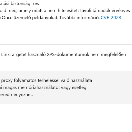
tási biztonsági rés
st old meg, amely miatt a nem hitelesített távoli támadók érvényes
lickOnce üzemelő példányokat. További információ:
CVE-2023-
tt a LinkTargetet használó XPS-dokumentumok nem megfelelően
a proxy folyamatos terheléssel való használata
mi magas memóriahasználatot vagy esetleg
 eredményezhet.