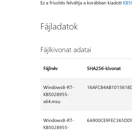
Ez a frissítés felváltja a korábban kiadott
KB5
Fájladatok
Fájlkivonat adatai
Fájlnév
SHA256-kivonat
Windows8-RT-
16AFC84AB1015618
KB5028955-
x64.msu
Windows8-RT-
6A900CE9FEC365DD
KB5028955-