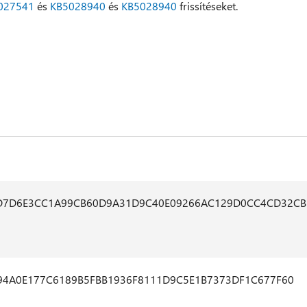
027541
és
KB5028940
és
KB5028940
frissítéseket.
D7D6E3CC1A99CB60D9A31D9C40E09266AC129D0CC4CD32CB
94A0E177C6189B5FBB1936F8111D9C5E1B7373DF1C677F60