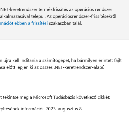
 .NET-keretrendszer termékfrissítés az operációs rendszer
 alkalmazásával települ. Az operációsrendszer-frissítésekről
mációt ebben a frissítési
szakaszban talál.
 újra kell indítania a számítógépet, ha bármilyen érintett fájlt
ása előtt lépjen ki az összes .NET-keretrendszer-alapú
ért tekintse meg a Microsoft Tudásbázis következő cikkét:
epítésének információi: 2023. augusztus 8.