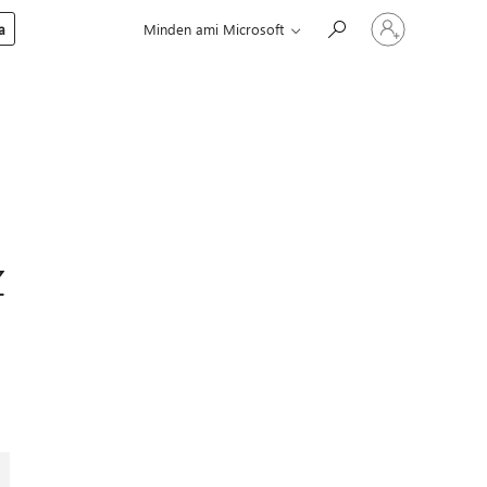
Jelentkezzen
a
Minden ami Microsoft
be
a
fiókjába
z