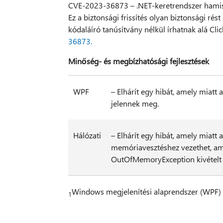
CVE-2023-36873 – .NET-keretrendszer hamisí
Ez a biztonsági frissítés olyan biztonsági ré
kódaláíró tanúsítvány nélkül írhatnak alá C
36873.
Minőség- és megbízhatósági fejlesztések
WPF
– Elhárít egy hibát, amely mia
jelennek meg.
Hálózati
– Elhárít egy hibát, amely miatt 
memóriavesztéshez vezethet, a
OutOfMemoryException kivételt
Windows megjelenítési alaprendszer (WPF)
1