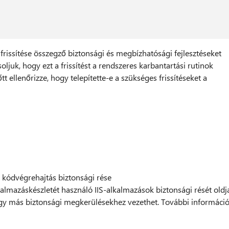
rissítése összegző biztonsági és megbízhatósági fejlesztéseket
ljuk, hogy ezt a frissítést a rendszeres karbantartási rutinok
őtt ellenőrizze, hogy telepítette-e a szükséges frissítéseket a
 kódvégrehajtás biztonsági rése
lkalmazáskészletét használó IIS-alkalmazások biztonsági rését oldj
gy más biztonsági megkerülésekhez vezethet. További információ