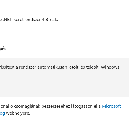
ie .NET-keretrendszer 4.8-nak.
pés
frissítést a rendszer automatikusan letölti és telepíti Windows
különálló csomagjának beszerzéséhez látogasson el a
Microsoft
log
webhelyére.