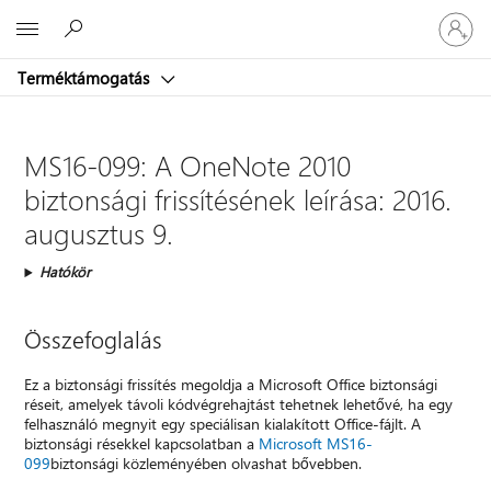
Jelentke
Microsoft
be
a
Terméktámogatás
fiókjába
MS16-099: A OneNote 2010
biztonsági frissítésének leírása: 2016.
augusztus 9.
Hatókör
Összefoglalás
Ez a biztonsági frissítés megoldja a Microsoft Office biztonsági
réseit, amelyek távoli kódvégrehajtást tehetnek lehetővé, ha egy
felhasználó megnyit egy speciálisan kialakított Office-fájlt. A
biztonsági résekkel kapcsolatban a
Microsoft MS16-
099
biztonsági közleményében olvashat bővebben.