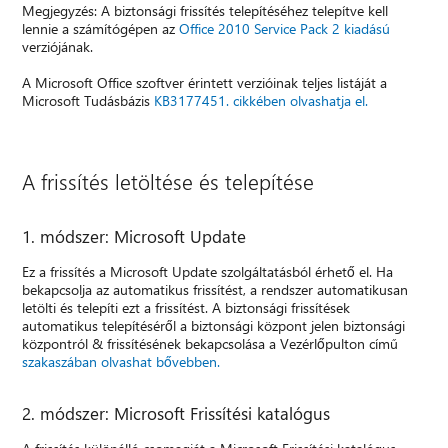
Megjegyzés: A biztonsági frissítés telepítéséhez telepítve kell
lennie a számítógépen az
Office 2010 Service Pack 2 kiadású
verziójának.
A Microsoft Office szoftver érintett verzióinak teljes listáját a
Microsoft Tudásbázis
KB3177451. cikkében olvashatja el.
A frissítés letöltése és telepítése
1. módszer: Microsoft Update
Ez a frissítés a Microsoft Update szolgáltatásból érhető el. Ha
bekapcsolja az automatikus frissítést, a rendszer automatikusan
letölti és telepíti ezt a frissítést. A biztonsági frissítések
automatikus telepítéséről a biztonsági központ jelen biztonsági
központról & frissítésének bekapcsolása a Vezérlőpulton című
szakaszában olvashat bővebben.
2. módszer: Microsoft Frissítési katalógus