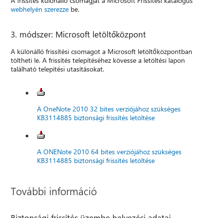
A frissítés különálló csomagját a Microsoft Frissítési katalógus
webhelyén szerezze
be.
3. módszer: Microsoft letöltőközpont
A különálló frissítési csomagot a Microsoft letöltőközpontban
töltheti le. A frissítés telepítéséhez kövesse a letöltési lapon
található telepítési utasításokat.
A OneNote 2010 32 bites verziójához szükséges
KB3114885 biztonsági frissítés letöltése
A ONENote 2010 64 bites verziójához szükséges
KB3114885 biztonsági frissítés letöltése
További információ
Biztonsági frissítés üzembe helyezési adatai