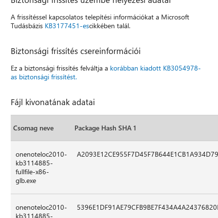
A frissítéssel kapcsolatos telepítési információkat a Microsoft
Tudásbázis
KB3177451-es
cikkében talál.
Biztonsági frissítés csereinformációi
Ez a biztonsági frissítés felváltja a
korábban kiadott KB3054978-
as biztonsági frissítést.
Fájl kivonatának adatai
Csomag neve
Package Hash SHA 1
onenoteloc2010-
A2093E12CE955F7D45F7B644E1CB1A934D7
kb3114885-
fullfile-x86-
glb.exe
onenoteloc2010-
5396E1DF91AE79CFB9BE7F434A4A24376820
kb3114885-