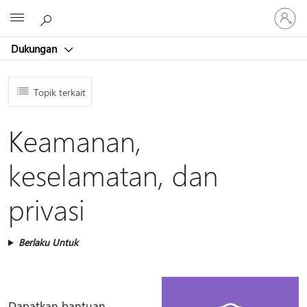
Masuk
Microsoft
ke
akun
Dukungan
Anda
Topik terkait
Keamanan,
keselamatan, dan
privasi
Berlaku Untuk
Dapatkan bantuan