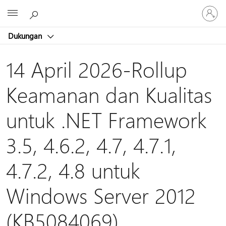
Masuk
Microsoft
ke
akun
Dukungan
Anda
14 April 2026-Rollup
Keamanan dan Kualitas
untuk .NET Framework
3.5, 4.6.2, 4.7, 4.7.1,
4.7.2, 4.8 untuk
Windows Server 2012
(KB5084069)