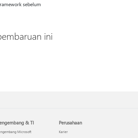
 Framework sebelum
embaruan ini
engembang & TI
Perusahaan
engembang Microsoft
Karier