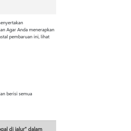
menyertakan
nkan Agar Anda menerapkan
tal pembaruan ini, lihat
dan berisi semua
al di jalur" dalam