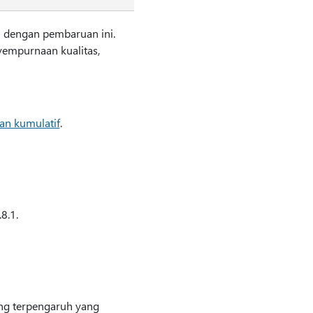
an dengan pembaruan ini.
empurnaan kualitas,
an kumulatif
.
8.1.
ng terpengaruh yang