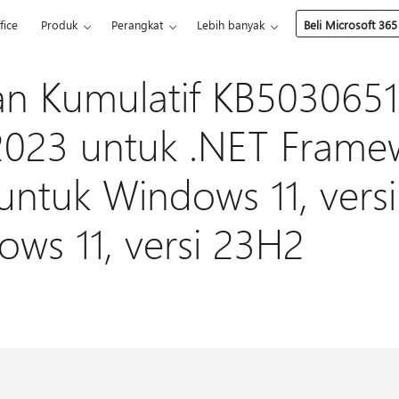
fice
Produk
Perangkat
Lebih banyak
Beli Microsoft 365
n Kumulatif KB5030651
2023 untuk .NET Frame
 untuk Windows 11, vers
ws 11, versi 23H2