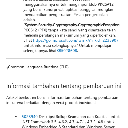
menggunakannya untuk mengimpor blob PKCS#12
yang berisi kunci privat, aplikasi panggilan mungkin
mendapatkan pengecualian. Pesan pengecualian
adalah,
"
System.Security.Cryptography.CryptographicException:
PKCS12 (PFX) tanpa kata sandi yang disertakan telah
melebihi perulangan maksimum yang diperbolehkan.
Lihat
https://go.microsoft.com/fwlink/?linkid=2233907
untuk informasi selengkapnya." Untuk mempelajari
selengkapnya, lihat
KB5028608
.
Common Language Runtime (CLR)
1
Informasi tambahan tentang pembaruan ini
Artikel berikut ini berisi informasi tambahan tentang pembaruan
ini karena berkaitan dengan versi produk individual.
5028940
Deskripsi Rollup Keamanan dan Kualitas untuk
.NET Framework 3.5, 4.6.2, 4.7, 4.7.1, 4.7.2, 4.8 untuk
Windows Embedded 8 Standard dan Windows Server