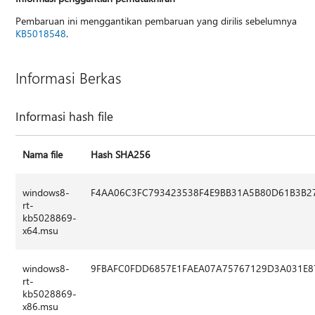
Pembaruan ini menggantikan pembaruan yang dirilis sebelumnya
KB5018548
.
Informasi Berkas
Informasi hash file
Nama file
Hash SHA256
windows8-
F4AA06C3FC793423538F4E9BB31A5B80D61B3B2
rt-
kb5028869-
x64.msu
windows8-
9FBAFC0FDD6857E1FAEA07A75767129D3A031E8
rt-
kb5028869-
x86.msu