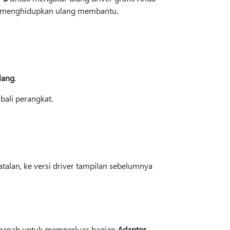
ika menghidupkan ulang membantu.
lang
.
bali perangkat.
alan, ke versi driver tampilan sebelumnya
h panah untuk memperluas bagian
Adaptor