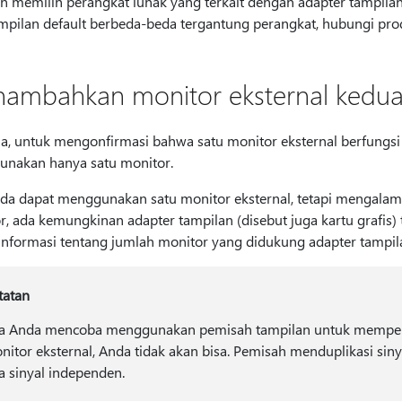
n memilih perangkat lunak yang terkait dengan adapter tampil
mpilan default berbeda-beda tergantung perangkat, hubungi pro
ambahkan monitor eksternal kedua 
a, untuk mengonfirmasi bahwa satu monitor eksternal berfungsi d
nakan hanya satu monitor.
nda dapat menggunakan satu monitor eksternal, tetapi mengalam
r, ada kemungkinan adapter tampilan (disebut juga kartu grafis)
informasi tentang jumlah monitor yang didukung adapter tampi
tatan
ka Anda mencoba menggunakan pemisah tampilan untuk memperlu
nitor eksternal, Anda tidak akan bisa. Pemisah menduplikasi s
a sinyal independen.