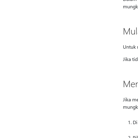
mungki
Mul
Untuk 
Jika ti
Men
Jika m
mungki
Di
Pi