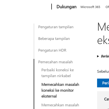
Microsoft
Dukungan
Microsoft 365
Of
Me
Pengaturan tampilan
ek
Beberapa tampilan
Pengaturan HDR
Berla
Pemecahan masalah
Perbaiki koneksi ke
Sebelu
tampilan nirkabel
Per
Memecahkan masalah
koneksi ke monitor
eksternal
Ca
Memecahkan masalah