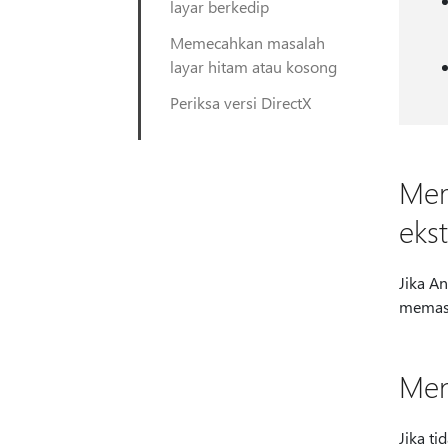
layar berkedip
Memecahkan masalah
layar hitam atau kosong
Periksa versi DirectX
Mem
eks
Jika A
memas
Men
Jika t