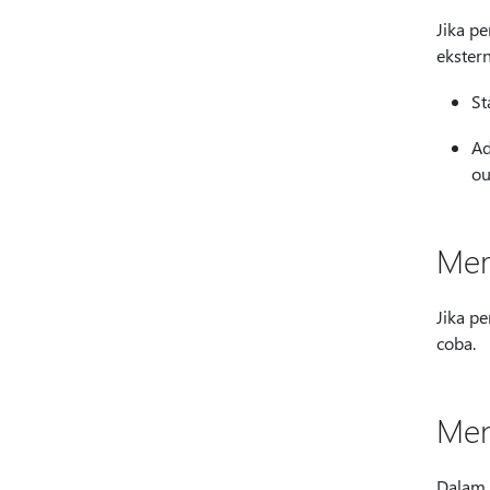
Jika p
ekster
St
Ad
ou
Mem
Jika p
coba.
Men
Dalam 