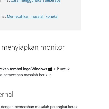
 lihat
Cara menggunakan beberapa
ihat
Memecahkan masalah koneksi
t menyiapkan monitor
 tekan
tombol logo Windows
+
P
untuk
ips pemecahan masalah berikut.
rnal
lah dengan pemecahan masalah perangkat keras