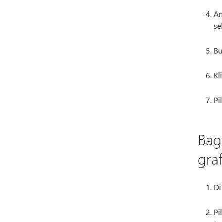
An
se
Bu
Kl
Pi
Bag
graf
Di
Pi