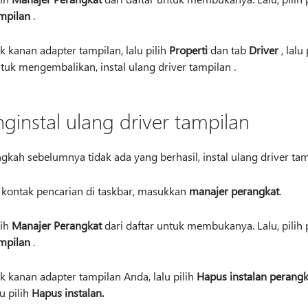
mpilan
.
ik kanan adapter tampilan, lalu pilih
Properti
dan tab
Driver
, lalu
tuk mengembalikan, instal ulang driver tampilan .
ginstal ulang driver tampilan
ngkah sebelumnya tidak ada yang berhasil, instal ulang driver tam
 kontak pencarian di taskbar, masukkan
manajer perangkat
.
lih
Manajer Perangkat
dari daftar untuk membukanya. Lalu, pili
mpilan
.
ik kanan adapter tampilan Anda, lalu pilih
Hapus instalan perangk
lu pilih
Hapus instalan.