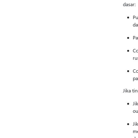
dasar:
Pu
da
Pa
Co
ru
Co
pa
Jika ti
Ji
ou
Ji
me