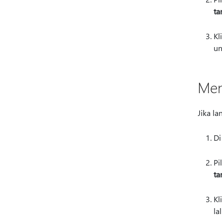
ta
Kl
un
Men
Jika la
Di
Pi
ta
Kl
la