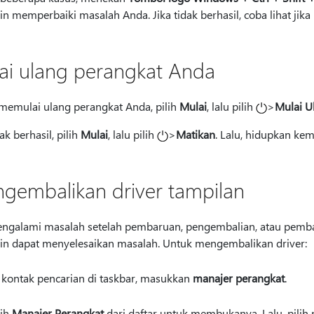
n memperbaiki masalah Anda. Jika tidak berhasil, coba lihat j
ai ulang perangkat Anda
memulai ulang perangkat Anda, pilih
Mulai
, lalu pilih
>
Mulai U
dak berhasil, pilih
Mulai
, lalu pilih
>
Matikan
.
Lalu, hidupkan kem
gembalikan driver tampilan
engalami masalah setelah pembaruan, pengembalian, atau pembat
n dapat menyelesaikan masalah. Untuk mengembalikan driver:
 kontak pencarian di taskbar, masukkan
manajer perangkat
.
lih
Manajer Perangkat
dari daftar untuk membukanya. Lalu, pili