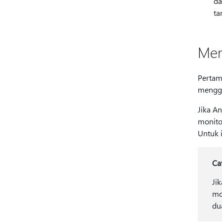
da
ta
Men
Pertam
menggu
Jika A
monito
Untuk 
Ca
Ji
mo
du