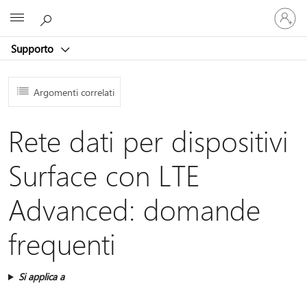
Accedi
Microsoft
con
il
Supporto
tuo
account
Argomenti correlati
Rete dati per dispositivi
Surface con LTE
Advanced: domande
frequenti
Si applica a