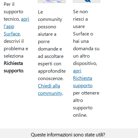
Per il
supporto
Se non
Le
tecnico,
apri
riesci a
community
l'app
usare
possono
Surface
,
Surface o
aiutare a
descrivi il
hai una
porre
problema e
domanda su
domande e
seleziona
un altro
ad ascoltare
Richiesta
dispositivo,
esperti con
supporto
.
apri
approfondite
Richiesta
conoscenze.
supporto
Chiedi alla
per ottenere
community
.
altro
supporto
online.
Queste informazioni sono state utili?