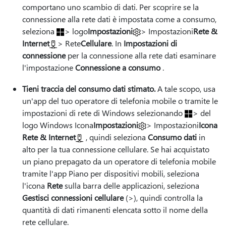
comportano uno scambio di dati. Per scoprire se la
connessione alla rete dati è impostata come a consumo,
seleziona
> logo
Impostazioni
> Impostazioni
Rete &
Internet
> Rete
Cellulare
. In
Impostazioni di
connessione
per la connessione alla rete dati esaminare
l'impostazione
Connessione a consumo
.
Tieni traccia del consumo dati stimato.
A tale scopo, usa
un'app del tuo operatore di telefonia mobile o tramite
le
impostazioni di rete di Windows selezionando
> del
logo Windows Icona
Impostazioni
> Impostazioni
Icona
Rete & Internet
, quindi seleziona
Consumo dati
in
alto per la tua connessione cellulare. Se hai acquistato
un piano prepagato da un operatore di telefonia mobile
tramite l'app Piano per dispositivi mobili, seleziona
l'icona
Rete
sulla barra delle applicazioni, seleziona
Gestisci connessioni cellulare
(>), quindi controlla la
quantità di dati rimanenti elencata sotto il nome della
rete cellulare.