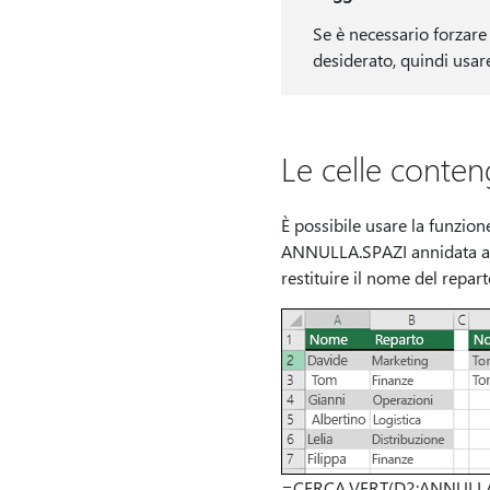
Se è necessario forzare
desiderato, quindi usar
Le celle conten
È possibile usare la funzio
ANNULLA.SPAZI annidata all'
restituire il nome del repart
=CERCA.VERT(D2;ANNULLA.