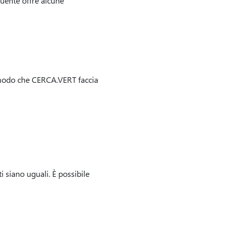
guente offre alcune
 in modo che CERCA.VERT faccia
ati siano uguali. È possibile