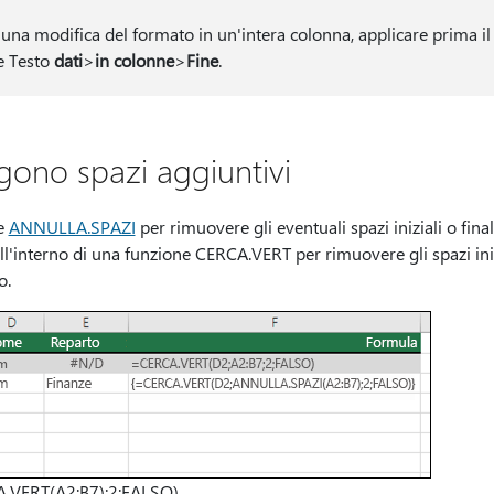
 una modifica del formato in un'intera colonna, applicare prima i
e Testo
dati
>
in colonne
>
Fine
.
gono spazi aggiuntivi
ne
ANNULLA.SPAZI
per rimuovere gli eventuali spazi iniziali o fin
interno di una funzione CERCA.VERT per rimuovere gli spazi iniz
o.
VERT(A2:B7);2;FALSO)