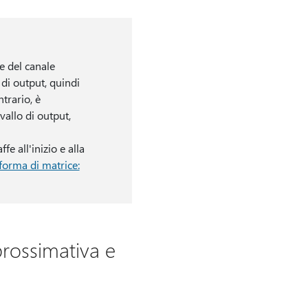
te del canale
 di output, quindi
trario, è
allo di output,
e all'inizio e alla
forma di matrice:
prossimativa e