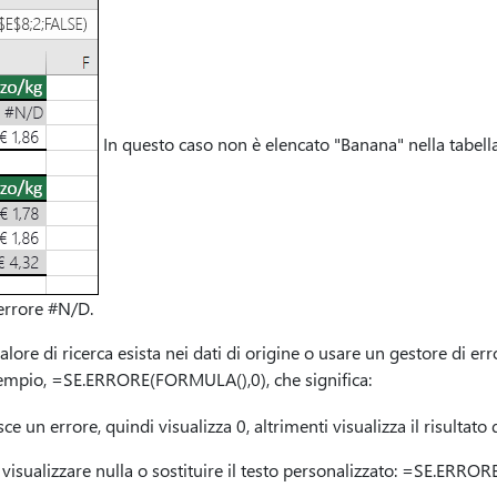
In questo caso non è elencato "Banana" nella tabella 
errore #N/D.
 valore di ricerca esista nei dati di origine o usare un gestore di er
mpio, =SE.ERRORE(FORMULA(),0), che significa:
ce un errore, quindi visualizza 0, altrimenti visualizza il risultato
n visualizzare nulla o sostituire il testo personalizzato: =SE.ER