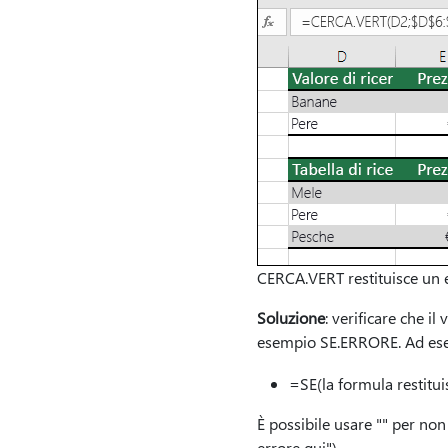
CERCA.VERT restituisce un 
Soluzione
: verificare che il
esempio SE.ERRORE. Ad ese
=SE(la formula restituis
È possibile usare "" per no
errore qui")