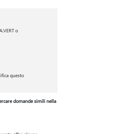
CA.VERT o
ifica questo
cercare domande simili nella