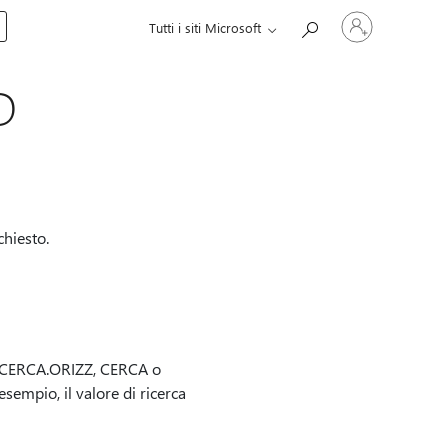
Accedi
Tutti i siti Microsoft
con
il
tuo
account
D
chiesto.
, CERCA.ORIZZ, CERCA o
empio, il valore di ricerca