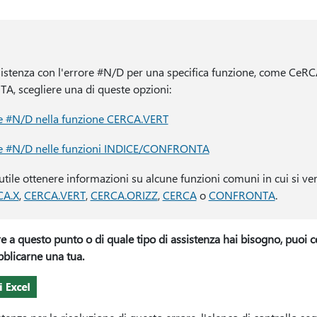
sistenza con l'errore #N/D per una specifica funzione, come CeR
 scegliere una di queste opzioni:
re #N/D nella funzione CERCA.VERT
re #N/D nelle funzioni INDICE/CONFRONTA
utile ottenere informazioni su alcune funzioni comuni in cui si ver
CA.X
,
CERCA.VERT
,
CERCA.ORIZZ
,
CERCA
o
CONFRONTA
.
re a questo punto o di quale tipo di assistenza hai bisogno, puoi 
blicarne una tua.