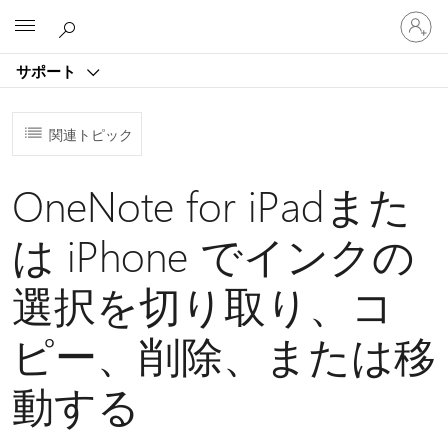
ア
Microsoft
カ
ウ
サポート
ン
ト
に
関連トピック
サ
イ
ン
OneNote for iPadまた
イ
ン
は iPhone でインクの
す
る
選択を切り取り、コ
ピー、削除、または移
動する