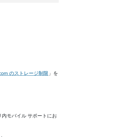
ok.com のストレージ制限
」を
は、アプリ内モバイル サポートにお