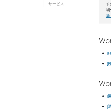
サービス
す
場
新
Wo
[
[
Wo
[
[