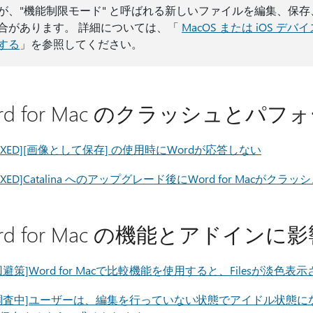
が、"機能制限モード" と呼ばれる新しいファイルを編集、保
合があります。 詳細については、「
MacOS または iOS デバイスで
する
」を参照してください。
rd for Mac のクラッシュとパ
FIXED][画像として保存] の使用時にWordが応答しない
FIXED]Catalina へのアップグレード後にWord for Macがクラッシュ
rd for Mac の機能とアドイン
回避策]Word for Macで比較機能を使用すると、Filesが淡色表
調査中]ユーザーは、編集を行っていない状態でアイドル状態