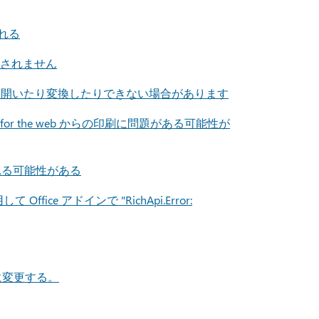
われる
示されません
おりに式を開いたり変換したりできない場合があります
nt for the web からの印刷に問題がある可能性が
更される可能性がある
Office アドインで "RichApi.Error:
 に変更する。