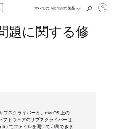
ア
入
すべての Microsoft 製品
カ
ウ
ン
c の問題に関する修
ト
に
サ
イ
ン
イ
ン
す
る
 365 サブスクライバーと、macOS 上の
ョン以外のソフトウェアのサブスクライバーは、
は OneNote) でファイルを開いて印刷できま