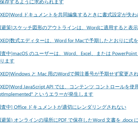
保存するように求められます
FIXED]Word ドキュメントを共同編集するときに書式設定が失
回避策]スケッチ図形のアウトラインは、Wordに適用すると表
FIXED]数式エディターは、Word for Macで予期したと
調査中]macOS のユーザーは、Word、Excel、または PowerPoi
ります
FIXED]Windows と Mac 用のWordで脚注番号が予期せず変
FIXED]Word JavaScript API では、コンテンツ コントロールを使用して 
otImplemented" というエラーが発生します
調査中] Office ドキュメントが適切にレンダリングされない
回避策) オンラインの場所にPDF で保存したWord 文書を .docx