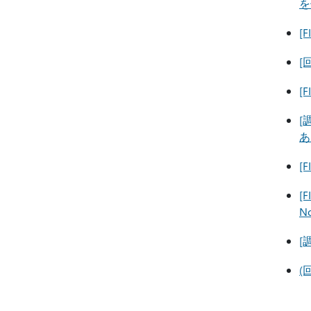
を
[
[
[
[
あ
[
[
N
[
(