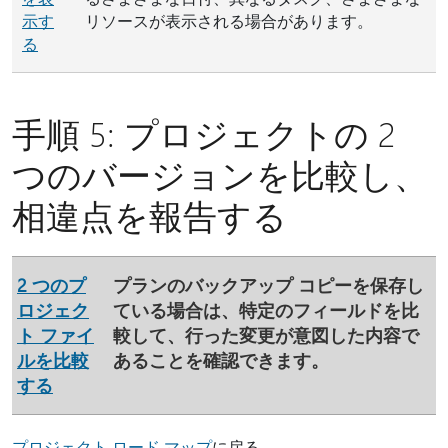
示す
リソースが表示される場合があります。
る
手順 5: プロジェクトの 2
つのバージョンを比較し、
相違点を報告する
2 つのプ
プランのバックアップ コピーを保存し
ロジェク
ている場合は、特定のフィールドを比
ト ファイ
較して、行った変更が意図した内容で
ルを比較
あることを確認できます。
する
プロジェクト ロード マップ
に戻る