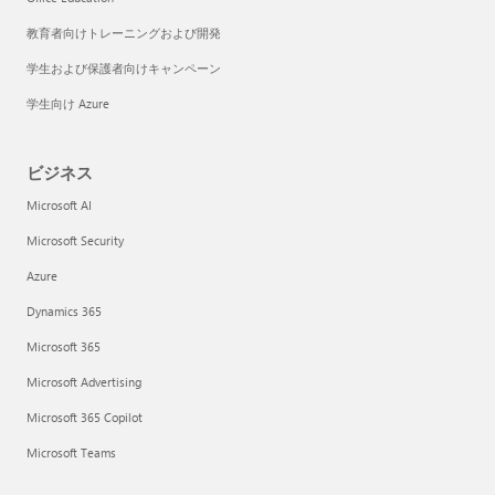
教育者向けトレーニングおよび開発
学生および保護者向けキャンペーン
学生向け Azure
ビジネス
Microsoft AI
Microsoft Security
Azure
Dynamics 365
Microsoft 365
Microsoft Advertising
Microsoft 365 Copilot
Microsoft Teams