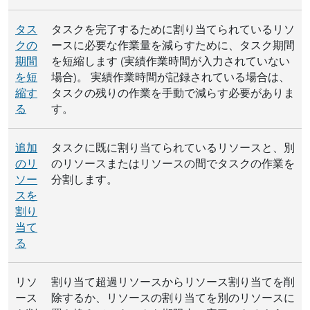
タス
タスクを完了するために割り当てられているリソ
クの
ースに必要な作業量を減らすために、タスク期間
期間
を短縮します (実績作業時間が入力されていない
を短
場合)。 実績作業時間が記録されている場合は、
縮す
タスクの残りの作業を手動で減らす必要がありま
る
す。
追加
タスクに既に割り当てられているリソースと、別
のリ
のリソースまたはリソースの間でタスクの作業を
ソー
分割します。
スを
割り
当て
る
リソ
割り当て超過リソースからリソース割り当てを削
ース
除するか、リソースの割り当てを別のリソースに