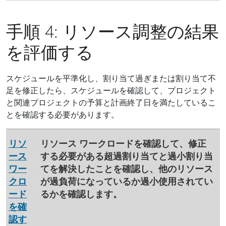
手順 4: リソース調整の結果
を評価する
スケジュールを平準化し、割り当て過ぎまたは割り当て不
足を修正したら、スケジュールを確認して、プロジェクト
と関連プロジェクトの予算と計画終了日を満たしているこ
とを確認する必要があります。
リソ
リソース ワークロードを確認して、修正
ース
する必要がある超過割り当てと過小割り当
ワー
てを解決したことを確認し、他のリソース
クロ
が過負荷になっているか過小使用されてい
ード
るかを確認します。
を確
認す