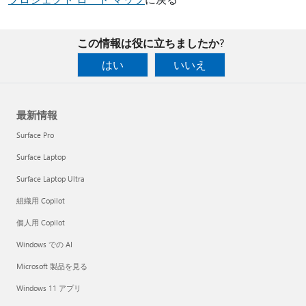
この情報は役に立ちましたか?
はい
いいえ
最新情報
Surface Pro
Surface Laptop
Surface Laptop Ultra
組織用 Copilot
個人用 Copilot
Windows での AI
Microsoft 製品を見る
Windows 11 アプリ