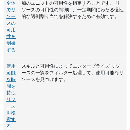
全体
加のユニットの可用性を指定することです。 リ
でリ
ソースの可用性の制御は、一定期間にわたる慢性
ソー
的な過剰割り当てを解決するために有効です。
スの
可用
性を
制御
する
使用
スキルと可用性によってエンタープライズ リソ
可能
ースの一覧をフィルター処理して、使用可能なリ
な時
ソースを見つけます。
間を
持つ
リソ
ース
を検
索す
る