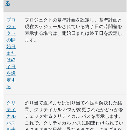
る
プロ
プロジェクトの基準計画を設定し、基準計画と
ジェ
現在スケジュールされている終了日の時間差を
クト
表示する場合は、開始日または終了日を設定し
の開
ます。
始日
また
は終
了日
を設
定す
る
クリ
割り当て過ぎまたは割り当て不足を解決した結
ティ
果、クリティカル パスが変更されたかどうかを
カル
チェックするクリティカル パスを表示します。
パス
これで、クリティカル パスに関連付けられてい
を表
るさまざまな日付、異なるタスク、さまざまな