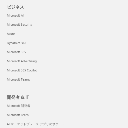
ビジネス
Microsoft AI
Microsoft Security
Azure
Dynamics 365
Microsoft 365
Microsoft Advertising
Microsoft 365 Copilot
Microsoft Teams
開発者 & IT
Microsoft 開発者
Microsoft Learn
AI マーケットプレース アプリのサポート