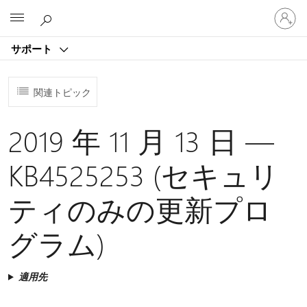
ア
Microsoft
カ
ウ
サポート
ン
ト
に
関連トピック
サ
イ
ン
2019 年 11 月 13 日 —
イ
ン
KB4525253 (セキュリ
す
る
ティのみの更新プロ
グラム)
適用先