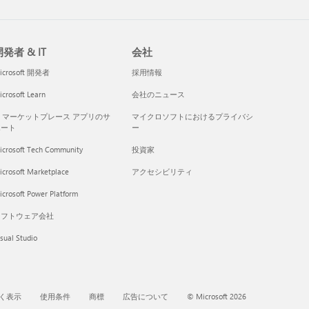
発者 & IT
会社
icrosoft 開発者
採用情報
crosoft Learn
会社のニュース
I マーケットプレース アプリのサ
マイクロソフトにおけるプライバシ
ポート
ー
icrosoft Tech Community
投資家
icrosoft Marketplace
アクセシビリティ
crosoft Power Platform
ソフトウェア会社
sual Studio
く表示
使用条件
商標
広告について
© Microsoft 2026