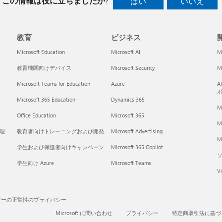
この情報は役に立ちましたか?
はい
いいえ
教育
ビジネス
開
Microsoft Education
Microsoft AI
M
教育機関向けデバイス
Microsoft Security
Mi
Microsoft Teams for Education
Azure
A
Microsoft 365 Education
Dynamics 365
M
Office Education
Microsoft 365
M
く理
教育者向けトレーニングおよび開発
Microsoft Advertising
Mi
学生および保護者向けキャンペーン
Microsoft 365 Copilot
学生向け Azure
Microsoft Teams
Vi
マーの正常性のプライバシー
Microsoft に問い合わせ
プライバシー
特定商取引法に基づ