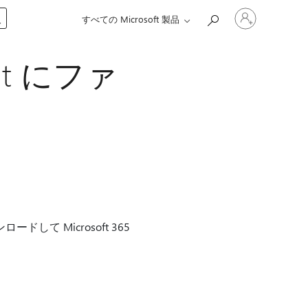
ア
入
すべての Microsoft 製品
カ
ウ
ン
nt にファ
ト
に
サ
イ
ン
イ
ン
す
る
ドして Microsoft 365